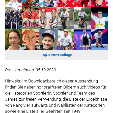
WILHELM-EXNER-MEDAILLEN STIFTUNG
ADMIRAL SPORTWETTEN
EWP RECYCLING PFAND ÖSTERREICH
ANNEMARIE CHARITY
IMPERIAL MARKETS
TRÄGERVEREIN EINWEGPFAND
SPECIAL OLYMPICS ÖSTERREICH
Top-3 2023 Collage
MEDIA
LOGOS
Pressemeldung, 05.10.2023
COCA COLA
Hinweis: Im Downloadbereich dieser Aussendung
PRESSEKONTAKT
finden Sie neben honorarfreien Bildern auch Videos für
die Kategorien Sportlerin, Sportler und Team des
Jahres zur freien Verwendung, die Liste der Ergebnisse
von Rang vier aufwärts und Wahllisten der Kategorien
sowie eine Liste aller Geehrten seit 1949.