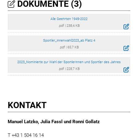
DOKUMENTE (3)
Alle Geehrten 1949-2022
.pdf
|
238,4 KB
Sportler_innenwahl2023_ab Platz 4
.pdf
|
65,7 KB
2023_Nominierte zur Wahl der Sportlerinnen und Sportler des Jahres
.pdf
|
228,7 KB
KONTAKT
Manuel Latzko, Julia Fassl und Ronni Gollatz
T +43 1 504 16 14