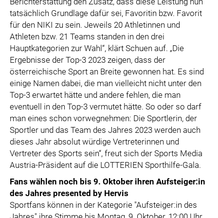
Berichterstattung den Zusatz, dass diese Leistung nun
tatsächlich Grundlage dafür sei, Favoritin bzw. Favorit
für den NIKI zu sein. Jeweils 20 Athletinnen und
Athleten bzw. 21 Teams standen in den drei
Hauptkategorien zur Wahl“, klärt Schuen auf. „Die
Ergebnisse der Top-3 2023 zeigen, dass der
österreichische Sport an Breite gewonnen hat. Es sind
einige Namen dabei, die man vielleicht nicht unter den
Top-3 erwartet hätte und andere fehlen, die man
eventuell in den Top-3 vermutet hätte. So oder so darf
man eines schon vorwegnehmen: Die Sportlerin, der
Sportler und das Team des Jahres 2023 werden auch
dieses Jahr absolut würdige Vertreterinnen und
Vertreter des Sports sein“, freut sich der Sports Media
Austria-Präsident auf die LOTTERIEN Sporthilfe-Gala.
Fans wählen noch bis 9. Oktober ihren Aufsteiger:in
des Jahres presented by Hervis
Sportfans können in der Kategorie "Aufsteiger:in des
Jahres" ihre Stimme bis Montag, 9. Oktober, 12:00 Uhr,