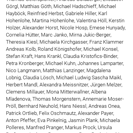
Görgl, Matthias Göth, Michael Hadschieff, Michael
Hayböck, Reinfried Herbst, Gabriele Hiller, Karl
Hohenlohe, Martina Hohenlohe, Valentina Höll, Kerstin
Holzer, Alexander Horst, Nicole Hosp, Emese Hunyady,
Cornelia Hütter, Marc Janko, Mirna Jukic-Berger,
Theresia Kiesl, Michaela Kirchgasser, Franz Klammer
Andreas Kolb, Roland Königshofer, Michael Konsel,
Stefan Kraft, Hans Krankl, Claudia Kristofics-Binder,
Petra Kronberger, Michael Kuhn, Johannes Lamparter,
Nico Langmann, Matthias Lanzinger, Magdalena
Lobnig, Claudia Lösch, Michael Ludwig Sascha Maikl,
Herbert Mandl, Alexandra Meissnitzer, Jürgen Melzer,
Clemens Millauer, Mona Mitterwallner, Albena
Mladenova, Thomas Morgenstern, Annemarie Moser-
Pröll, Bernhard Neuhold, Hans Niessl, Andreas Onea,
Patrick Ortlieb, Felix Oschmautz, Alexander Payer,
Anton Pfeffer, Eva Pinkelnig, Jasmin Plank, Michaela
Polleres, Manfred Pranger, Markus Prock, Ursula