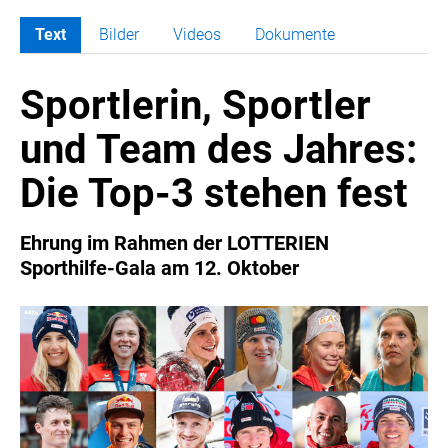
Text
Bilder
Videos
Dokumente
MELDUNGEN
Sportlerin, Sportler
COCA-COLA
COCA-COLA HBC ÖSTERREICH
und Team des Jahres:
RÖMERQUELLE
Die Top-3 stehen fest
ÖSTERREICHISCHE SPORTHILFE
KESCH
Ehrung im Rahmen der LOTTERIEN
BARFLY'S CLUB
Sporthilfe-Gala am 12. Oktober
SPORTS MEDIA AUSTRIA
CULINARIUS
RECYCLEMICH-INITIATIVE
VIER HOCH VIER
ALFIES
HANNERSBERG