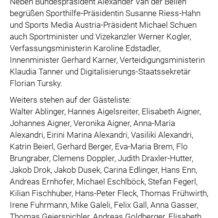
Neben Bundespräsident Alexander Van der Bellen
begrüßen Sporthilfe-Präsidentin Susanne Riess-Hahn
und Sports Media Austria-Präsident Michael Schuen
auch Sportminister und Vizekanzler Werner Kogler,
Verfassungsministerin Karoline Edstadler,
Innenminister Gerhard Karner, Verteidigungsministerin
Klaudia Tanner und Digitalisierungs-Staatssekretär
Florian Tursky.
Weiters stehen auf der Gästeliste:
Walter Ablinger, Hannes Aigelsreiter, Elisabeth Aigner,
Johannes Aigner, Veronika Aigner, Anna-Maria
Alexandri, Eirini Marina Alexandri, Vasiliki Alexandri,
Katrin Beierl, Gerhard Berger, Eva-Maria Brem, Flo
Brungraber, Clemens Doppler, Judith Draxler-Hutter,
Jakob Drok, Jakob Dusek, Carina Edlinger, Hans Enn,
Andreas Ernhofer, Michael Eschlböck, Stefan Fegerl,
Kilian Fischhuber, Hans-Peter Fleck, Thomas Frühwirth,
Irene Fuhrmann, Mike Galeli, Felix Gall, Anna Gasser,
Thomas Geierspichler, Andreas Goldberger, Elisabeth