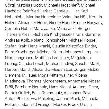
Görgl, Matthias Göth, Michael Hadschieff, Michael
Hayböck, Reinfried Herbst, Gabriele Hiller, Karl
Hohenlohe, Martina Hohenlohe, Valentina Höll, Kerstin
Holzer, Alexander Horst, Nicole Hosp, Emese Hunyady,
Cornelia Hütter, Marc Janko, Mirna Jukic-Berger,
Theresia Kiesl, Michaela Kirchgasser, Franz Klammer
Andreas Kolb, Roland Königshofer, Michael Konsel,
Stefan Kraft, Hans Krankl, Claudia Kristofics-Binder,
Petra Kronberger, Michael Kuhn, Johannes Lamparter,
Nico Langmann, Matthias Lanzinger, Magdalena
Lobnig, Claudia Lösch, Michael Ludwig Sascha Maikl,
Herbert Mandl, Alexandra Meissnitzer, Jürgen Melzer,
Clemens Millauer, Mona Mitterwallner, Albena
Mladenova, Thomas Morgenstern, Annemarie Moser-
Pröll, Bernhard Neuhold, Hans Niessl, Andreas Onea,
Patrick Ortlieb, Felix Oschmautz, Alexander Payer,
Anton Pfeffer, Eva Pinkelnig, Jasmin Plank, Michaela
Polleres, Manfred Pranger, Markus Prock, Ursula