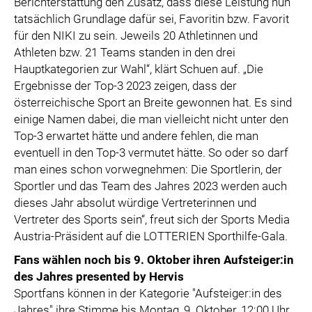
Berichterstattung den Zusatz, dass diese Leistung nun
tatsächlich Grundlage dafür sei, Favoritin bzw. Favorit
für den NIKI zu sein. Jeweils 20 Athletinnen und
Athleten bzw. 21 Teams standen in den drei
Hauptkategorien zur Wahl“, klärt Schuen auf. „Die
Ergebnisse der Top-3 2023 zeigen, dass der
österreichische Sport an Breite gewonnen hat. Es sind
einige Namen dabei, die man vielleicht nicht unter den
Top-3 erwartet hätte und andere fehlen, die man
eventuell in den Top-3 vermutet hätte. So oder so darf
man eines schon vorwegnehmen: Die Sportlerin, der
Sportler und das Team des Jahres 2023 werden auch
dieses Jahr absolut würdige Vertreterinnen und
Vertreter des Sports sein“, freut sich der Sports Media
Austria-Präsident auf die LOTTERIEN Sporthilfe-Gala.
Fans wählen noch bis 9. Oktober ihren Aufsteiger:in
des Jahres presented by Hervis
Sportfans können in der Kategorie "Aufsteiger:in des
Jahres" ihre Stimme bis Montag, 9. Oktober, 12:00 Uhr,