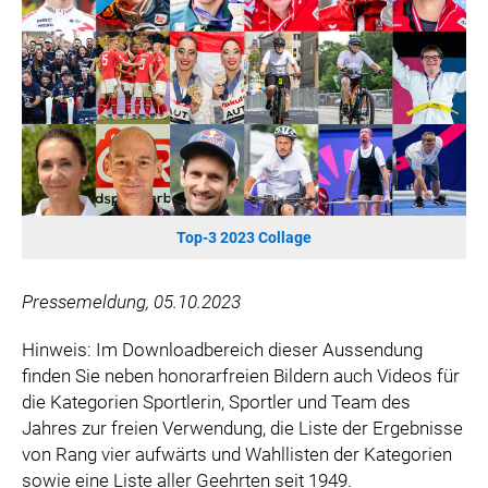
WILHELM-EXNER-MEDAILLEN STIFTUNG
ADMIRAL SPORTWETTEN
EWP RECYCLING PFAND ÖSTERREICH
ANNEMARIE CHARITY
IMPERIAL MARKETS
TRÄGERVEREIN EINWEGPFAND
SPECIAL OLYMPICS ÖSTERREICH
Top-3 2023 Collage
MEDIA
LOGOS
Pressemeldung, 05.10.2023
COCA COLA
Hinweis: Im Downloadbereich dieser Aussendung
PRESSEKONTAKT
finden Sie neben honorarfreien Bildern auch Videos für
die Kategorien Sportlerin, Sportler und Team des
Jahres zur freien Verwendung, die Liste der Ergebnisse
von Rang vier aufwärts und Wahllisten der Kategorien
sowie eine Liste aller Geehrten seit 1949.