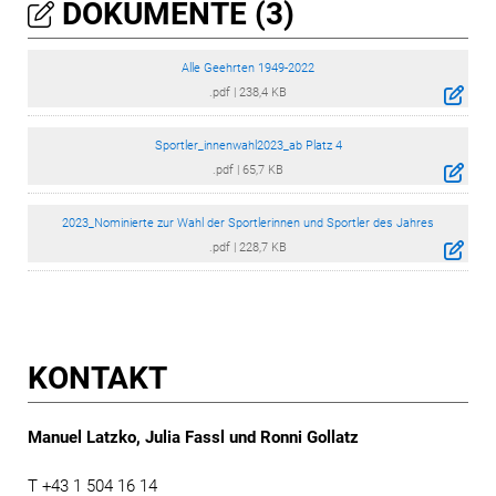
DOKUMENTE (3)
Alle Geehrten 1949-2022
.pdf
|
238,4 KB
Sportler_innenwahl2023_ab Platz 4
.pdf
|
65,7 KB
2023_Nominierte zur Wahl der Sportlerinnen und Sportler des Jahres
.pdf
|
228,7 KB
KONTAKT
Manuel Latzko, Julia Fassl und Ronni Gollatz
T +43 1 504 16 14