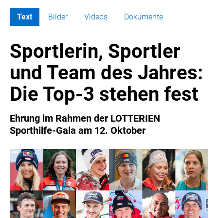
Text
Bilder
Videos
Dokumente
MELDUNGEN
Sportlerin, Sportler
COCA-COLA
COCA-COLA HBC ÖSTERREICH
und Team des Jahres:
RÖMERQUELLE
Die Top-3 stehen fest
ÖSTERREICHISCHE SPORTHILFE
KESCH
Ehrung im Rahmen der LOTTERIEN
BARFLY'S CLUB
Sporthilfe-Gala am 12. Oktober
SPORTS MEDIA AUSTRIA
CULINARIUS
RECYCLEMICH-INITIATIVE
VIER HOCH VIER
ALFIES
HANNERSBERG