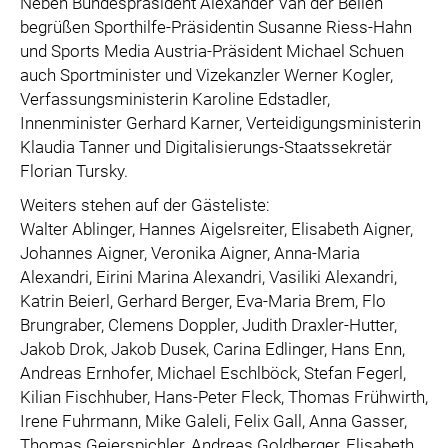
Neben Bundespräsident Alexander Van der Bellen
begrüßen Sporthilfe-Präsidentin Susanne Riess-Hahn
und Sports Media Austria-Präsident Michael Schuen
auch Sportminister und Vizekanzler Werner Kogler,
Verfassungsministerin Karoline Edstadler,
Innenminister Gerhard Karner, Verteidigungsministerin
Klaudia Tanner und Digitalisierungs-Staatssekretär
Florian Tursky.
Weiters stehen auf der Gästeliste:
Walter Ablinger, Hannes Aigelsreiter, Elisabeth Aigner,
Johannes Aigner, Veronika Aigner, Anna-Maria
Alexandri, Eirini Marina Alexandri, Vasiliki Alexandri,
Katrin Beierl, Gerhard Berger, Eva-Maria Brem, Flo
Brungraber, Clemens Doppler, Judith Draxler-Hutter,
Jakob Drok, Jakob Dusek, Carina Edlinger, Hans Enn,
Andreas Ernhofer, Michael Eschlböck, Stefan Fegerl,
Kilian Fischhuber, Hans-Peter Fleck, Thomas Frühwirth,
Irene Fuhrmann, Mike Galeli, Felix Gall, Anna Gasser,
Thomas Geierspichler, Andreas Goldberger, Elisabeth