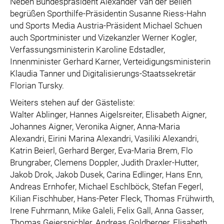
Neben Bundespräsident Alexander Van der Bellen
begrüßen Sporthilfe-Präsidentin Susanne Riess-Hahn
und Sports Media Austria-Präsident Michael Schuen
auch Sportminister und Vizekanzler Werner Kogler,
Verfassungsministerin Karoline Edstadler,
Innenminister Gerhard Karner, Verteidigungsministerin
Klaudia Tanner und Digitalisierungs-Staatssekretär
Florian Tursky.
Weiters stehen auf der Gästeliste:
Walter Ablinger, Hannes Aigelsreiter, Elisabeth Aigner,
Johannes Aigner, Veronika Aigner, Anna-Maria
Alexandri, Eirini Marina Alexandri, Vasiliki Alexandri,
Katrin Beierl, Gerhard Berger, Eva-Maria Brem, Flo
Brungraber, Clemens Doppler, Judith Draxler-Hutter,
Jakob Drok, Jakob Dusek, Carina Edlinger, Hans Enn,
Andreas Ernhofer, Michael Eschlböck, Stefan Fegerl,
Kilian Fischhuber, Hans-Peter Fleck, Thomas Frühwirth,
Irene Fuhrmann, Mike Galeli, Felix Gall, Anna Gasser,
Thomas Geierspichler, Andreas Goldberger, Elisabeth