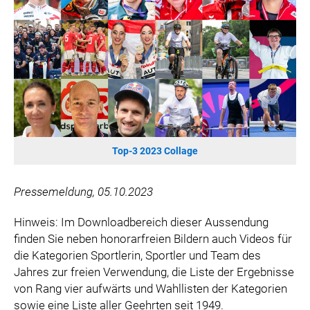
WILHELM-EXNER-MEDAILLEN STIFTUNG
ADMIRAL SPORTWETTEN
EWP RECYCLING PFAND ÖSTERREICH
ANNEMARIE CHARITY
IMPERIAL MARKETS
TRÄGERVEREIN EINWEGPFAND
SPECIAL OLYMPICS ÖSTERREICH
Top-3 2023 Collage
MEDIA
LOGOS
Pressemeldung, 05.10.2023
COCA COLA
Hinweis: Im Downloadbereich dieser Aussendung
PRESSEKONTAKT
finden Sie neben honorarfreien Bildern auch Videos für
die Kategorien Sportlerin, Sportler und Team des
Jahres zur freien Verwendung, die Liste der Ergebnisse
von Rang vier aufwärts und Wahllisten der Kategorien
sowie eine Liste aller Geehrten seit 1949.