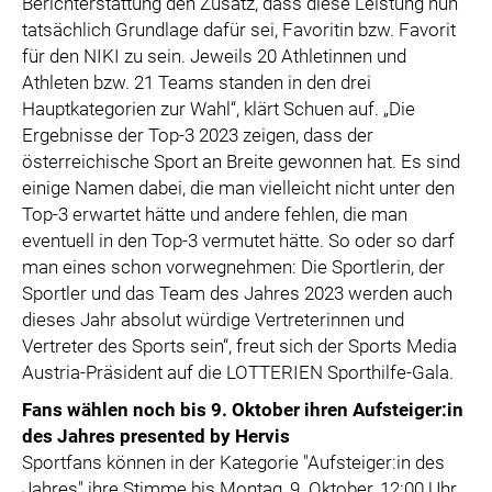
Berichterstattung den Zusatz, dass diese Leistung nun
tatsächlich Grundlage dafür sei, Favoritin bzw. Favorit
für den NIKI zu sein. Jeweils 20 Athletinnen und
Athleten bzw. 21 Teams standen in den drei
Hauptkategorien zur Wahl“, klärt Schuen auf. „Die
Ergebnisse der Top-3 2023 zeigen, dass der
österreichische Sport an Breite gewonnen hat. Es sind
einige Namen dabei, die man vielleicht nicht unter den
Top-3 erwartet hätte und andere fehlen, die man
eventuell in den Top-3 vermutet hätte. So oder so darf
man eines schon vorwegnehmen: Die Sportlerin, der
Sportler und das Team des Jahres 2023 werden auch
dieses Jahr absolut würdige Vertreterinnen und
Vertreter des Sports sein“, freut sich der Sports Media
Austria-Präsident auf die LOTTERIEN Sporthilfe-Gala.
Fans wählen noch bis 9. Oktober ihren Aufsteiger:in
des Jahres presented by Hervis
Sportfans können in der Kategorie "Aufsteiger:in des
Jahres" ihre Stimme bis Montag, 9. Oktober, 12:00 Uhr,