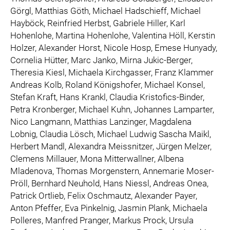
Görgl, Matthias Göth, Michael Hadschieff, Michael
Hayböck, Reinfried Herbst, Gabriele Hiller, Karl
Hohenlohe, Martina Hohenlohe, Valentina Höll, Kerstin
Holzer, Alexander Horst, Nicole Hosp, Emese Hunyady,
Cornelia Hütter, Marc Janko, Mirna Jukic-Berger,
Theresia Kiesl, Michaela Kirchgasser, Franz Klammer
Andreas Kolb, Roland Königshofer, Michael Konsel,
Stefan Kraft, Hans Krankl, Claudia Kristofics-Binder,
Petra Kronberger, Michael Kuhn, Johannes Lamparter,
Nico Langmann, Matthias Lanzinger, Magdalena
Lobnig, Claudia Lösch, Michael Ludwig Sascha Maikl,
Herbert Mandl, Alexandra Meissnitzer, Jürgen Melzer,
Clemens Millauer, Mona Mitterwallner, Albena
Mladenova, Thomas Morgenstern, Annemarie Moser-
Pröll, Bernhard Neuhold, Hans Niessl, Andreas Onea,
Patrick Ortlieb, Felix Oschmautz, Alexander Payer,
Anton Pfeffer, Eva Pinkelnig, Jasmin Plank, Michaela
Polleres, Manfred Pranger, Markus Prock, Ursula