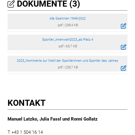
DOKUMENTE (3)
Alle Geehrten 1949-2022
.pdf
|
238,4 KB
Sportler_innenwahl2023_ab Platz 4
.pdf
|
65,7 KB
2023_Nominierte zur Wahl der Sportlerinnen und Sportler des Jahres
.pdf
|
228,7 KB
KONTAKT
Manuel Latzko, Julia Fassl und Ronni Gollatz
T +43 1 504 16 14