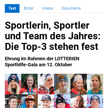
Text
Bilder
Videos
Dokumente
MELDUNGEN
Sportlerin, Sportler
COCA-COLA
COCA-COLA HBC ÖSTERREICH
und Team des Jahres:
RÖMERQUELLE
Die Top-3 stehen fest
ÖSTERREICHISCHE SPORTHILFE
KESCH
Ehrung im Rahmen der LOTTERIEN
BARFLY'S CLUB
Sporthilfe-Gala am 12. Oktober
SPORTS MEDIA AUSTRIA
CULINARIUS
RECYCLEMICH-INITIATIVE
VIER HOCH VIER
ALFIES
HANNERSBERG