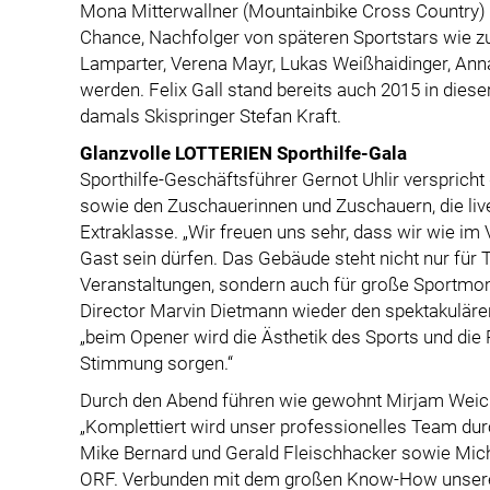
Mona Mitterwallner (Mountainbike Cross Country) s
Chance, Nachfolger von späteren Sportstars wie z
Lamparter, Verena Mayr, Lukas Weißhaidinger, Ann
werden. Felix Gall stand bereits auch 2015 in diese
damals Skispringer Stefan Kraft.
Glanzvolle LOTTERIEN Sporthilfe-Gala
Sporthilfe-Geschäftsführer Gernot Uhlir verspricht
sowie den Zuschauerinnen und Zuschauern, die live
Extraklasse. „Wir freuen uns sehr, dass wir wie im 
Gast sein dürfen. Das Gebäude steht nicht nur für
Veranstaltungen, sondern auch für große Sportmom
Director Marvin Dietmann wieder den spektakulären 
„beim Opener wird die Ästhetik des Sports und die
Stimmung sorgen.“
Durch den Abend führen wie gewohnt Mirjam Weich
„Komplettiert wird unser professionelles Team durc
Mike Bernard und Gerald Fleischhacker sowie Mic
ORF. Verbunden mit dem großen Know-How unseres 