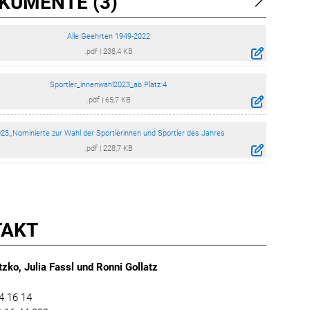
KUMENTE (3)
Alle Geehrten 1949-2022
.pdf
|
238,4 KB
Sportler_innenwahl2023_ab Platz 4
.pdf
|
65,7 KB
23_Nominierte zur Wahl der Sportlerinnen und Sportler des Jahres
.pdf
|
228,7 KB
TAKT
zko, Julia Fassl und Ronni Gollatz
4 16 14