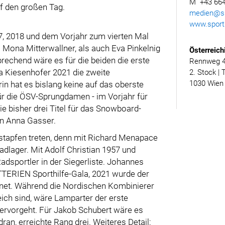
M +43 664
uf den großen Tag.
medien@spo
www.sporth
, 2018 und dem Vorjahr zum vierten Mal
l Mona Mitterwallner, als auch Eva Pinkelnig
Österreich
rechend wäre es für die beiden die erste
Rennweg 46
a Kiesenhofer 2021 die zweite
2. Stock | 
1030 Wien
rin hat es bislang keine auf das oberste
ür die ÖSV-Sprungdamen - im Vorjahr für
e bisher drei Titel für das Snowboard-
n Anna Gasser.
ßstapfen treten, denn mit Richard Menapace
dlager. Mit Adolf Christian 1957 und
adsportler in der Siegerliste. Johannes
TTERIEN Sporthilfe-Gala, 2021 wurde der
hnet. Während die Nordischen Kombinierer
eich sind, wäre Lamparter der erste
 hervorgeht. Für Jakob Schubert wäre es
ran, erreichte Rang drei. Weiteres Detail: