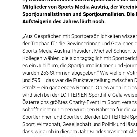
Mitglieder von Sports Media Austria, der Verein
Sportjournalistinnen und Sportjournalisten. Di
Aufsteigerin des Jahres läuft noch.
„Aus Gesprächen mit Sportpersönlichkeiten wissen
der Trophäe für die Gewinnerinnen und Gewinner, e
Sports Media Austria-Präsident Michael Schuen, „ei
Kollegen wählen, die sich tagtäglich mit Sportberic
es ein Jubiläum, die Sportjournalistinnen und -jou
wurden 253 Stimmen abgegeben.“ Wie viel ein Votin
und 595 – das war die Punkteverteilung zwischen 
Strolz – ein ganz enges Rennen. Ob es auch in di
wird sich bei der LOTTERIEN Sporthilfe-Gala weise
Österreichs größtes Charity-Event im Sport, veranst
schafft nicht nur einen würdigen Rahmen für die A
Sportlerinnen und Sportler. „Bei der LOTTERIEN Spo
Sport, Wirtschaft, Gesellschaft und Politik und läss
dass wir auch in diesem Jahr Bundespräsident Alex