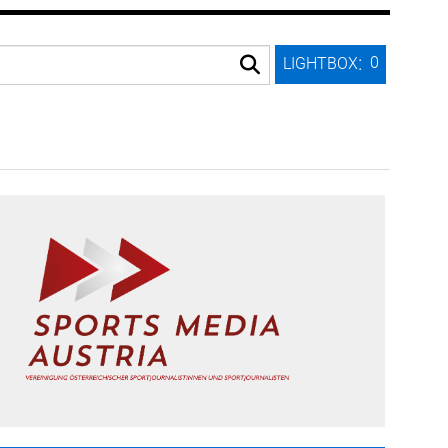
:
0
LIGHTBOX