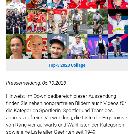
WILHELM-EXNER-MEDAILLEN STIFTUNG
ADMIRAL SPORTWETTEN
EWP RECYCLING PFAND ÖSTERREICH
ANNEMARIE CHARITY
IMPERIAL MARKETS
TRÄGERVEREIN EINWEGPFAND
SPECIAL OLYMPICS ÖSTERREICH
Top-3 2023 Collage
MEDIA
LOGOS
Pressemeldung, 05.10.2023
COCA COLA
Hinweis: Im Downloadbereich dieser Aussendung
PRESSEKONTAKT
finden Sie neben honorarfreien Bildern auch Videos für
die Kategorien Sportlerin, Sportler und Team des
Jahres zur freien Verwendung, die Liste der Ergebnisse
von Rang vier aufwärts und Wahllisten der Kategorien
sowie eine Liste aller Geehrten seit 1949.