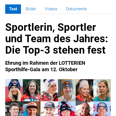
Text
Bilder
Videos
Dokumente
MELDUNGEN
Sportlerin, Sportler
COCA-COLA
COCA-COLA HBC ÖSTERREICH
und Team des Jahres:
RÖMERQUELLE
Die Top-3 stehen fest
ÖSTERREICHISCHE SPORTHILFE
KESCH
Ehrung im Rahmen der LOTTERIEN
BARFLY'S CLUB
Sporthilfe-Gala am 12. Oktober
SPORTS MEDIA AUSTRIA
CULINARIUS
RECYCLEMICH-INITIATIVE
VIER HOCH VIER
ALFIES
HANNERSBERG