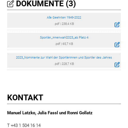
DOKUMENTE (3)
Alle Geehrten 1949-2022
.pdf
|
238,4 KB
Sportler_innenwahl2023_ab Platz 4
.pdf
|
65,7 KB
2023_Nominierte zur Wahl der Sportlerinnen und Sportler des Jahres
.pdf
|
228,7 KB
KONTAKT
Manuel Latzko, Julia Fassl und Ronni Gollatz
T +43 1 504 16 14