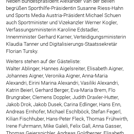
Neben Bundespräsident Alexander Van der Bellen
begrüßen Sporthilfe-Präsidentin Susanne Riess-Hahn
und Sports Media Austria-Präsident Michael Schuen
auch Sportminister und Vizekanzler Werner Kogler,
Verfassungsministerin Karoline Edstadler,
Innenminister Gerhard Karner, Verteidigungsministerin
Klaudia Tanner und Digitalisierungs-Staatssekretär
Florian Tursky.
Weiters stehen auf der Gästeliste:
Walter Ablinger, Hannes Aigelsreiter, Elisabeth Aigner,
Johannes Aigner, Veronika Aigner, Anna-Maria
Alexandri, Eirini Marina Alexandri, Vasiliki Alexandri,
Katrin Beierl, Gerhard Berger, Eva-Maria Brem, Flo
Brungraber, Clemens Doppler, Judith Draxler-Hutter,
Jakob Drok, Jakob Dusek, Carina Edlinger, Hans Enn,
Andreas Ernhofer, Michael Eschlböck, Stefan Fegerl,
Kilian Fischhuber, Hans-Peter Fleck, Thomas Frühwirth,
Irene Fuhrmann, Mike Galeli, Felix Gall, Anna Gasser,
Thomas Geierspichler, Andreas Goldberger, Elisabeth