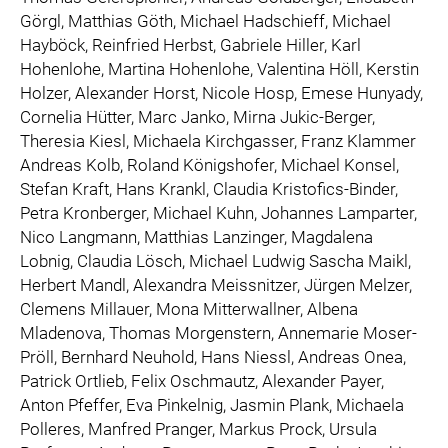
Görgl, Matthias Göth, Michael Hadschieff, Michael
Hayböck, Reinfried Herbst, Gabriele Hiller, Karl
Hohenlohe, Martina Hohenlohe, Valentina Höll, Kerstin
Holzer, Alexander Horst, Nicole Hosp, Emese Hunyady,
Cornelia Hütter, Marc Janko, Mirna Jukic-Berger,
Theresia Kiesl, Michaela Kirchgasser, Franz Klammer
Andreas Kolb, Roland Königshofer, Michael Konsel,
Stefan Kraft, Hans Krankl, Claudia Kristofics-Binder,
Petra Kronberger, Michael Kuhn, Johannes Lamparter,
Nico Langmann, Matthias Lanzinger, Magdalena
Lobnig, Claudia Lösch, Michael Ludwig Sascha Maikl,
Herbert Mandl, Alexandra Meissnitzer, Jürgen Melzer,
Clemens Millauer, Mona Mitterwallner, Albena
Mladenova, Thomas Morgenstern, Annemarie Moser-
Pröll, Bernhard Neuhold, Hans Niessl, Andreas Onea,
Patrick Ortlieb, Felix Oschmautz, Alexander Payer,
Anton Pfeffer, Eva Pinkelnig, Jasmin Plank, Michaela
Polleres, Manfred Pranger, Markus Prock, Ursula