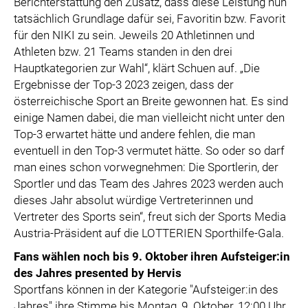
Berichterstattung den Zusatz, dass diese Leistung nun
tatsächlich Grundlage dafür sei, Favoritin bzw. Favorit
für den NIKI zu sein. Jeweils 20 Athletinnen und
Athleten bzw. 21 Teams standen in den drei
Hauptkategorien zur Wahl“, klärt Schuen auf. „Die
Ergebnisse der Top-3 2023 zeigen, dass der
österreichische Sport an Breite gewonnen hat. Es sind
einige Namen dabei, die man vielleicht nicht unter den
Top-3 erwartet hätte und andere fehlen, die man
eventuell in den Top-3 vermutet hätte. So oder so darf
man eines schon vorwegnehmen: Die Sportlerin, der
Sportler und das Team des Jahres 2023 werden auch
dieses Jahr absolut würdige Vertreterinnen und
Vertreter des Sports sein“, freut sich der Sports Media
Austria-Präsident auf die LOTTERIEN Sporthilfe-Gala.
Fans wählen noch bis 9. Oktober ihren Aufsteiger:in
des Jahres presented by Hervis
Sportfans können in der Kategorie "Aufsteiger:in des
Jahres" ihre Stimme bis Montag, 9. Oktober, 12:00 Uhr,