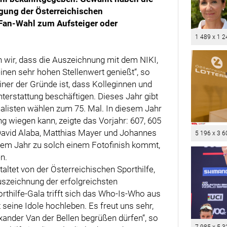
igung der Österreichischen
e Fan-Wahl zum Aufsteiger oder
1 489 x 1 2
 wir, dass die Auszeichnung mit dem NIKI,
inen sehr hohen Stellenwert genießt“, so
ner der Gründe ist, dass Kolleginnen und
hterstattung beschäftigen. Dieses Jahr gibt
rnalisten wählen zum 75. Mal. In diesem Jahr
g wiegen kann, zeigte das Vorjahr: 607, 605
David Alaba, Matthias Mayer und Johannes
5 196 x 3 6
esem Jahr zu solch einem Fotofinish kommt,
n.
altet von der Österreichischen Sporthilfe,
uszeichnung der erfolgreichsten
rthilfe-Gala trifft sich das Who-Is-Who aus
t seine Idole hochleben. Es freut uns sehr,
ander Van der Bellen begrüßen dürfen“, so