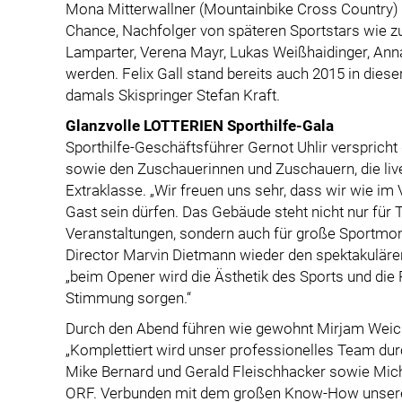
Mona Mitterwallner (Mountainbike Cross Country) s
Chance, Nachfolger von späteren Sportstars wie z
Lamparter, Verena Mayr, Lukas Weißhaidinger, Ann
werden. Felix Gall stand bereits auch 2015 in diese
damals Skispringer Stefan Kraft.
Glanzvolle LOTTERIEN Sporthilfe-Gala
Sporthilfe-Geschäftsführer Gernot Uhlir verspricht
sowie den Zuschauerinnen und Zuschauern, die live
Extraklasse. „Wir freuen uns sehr, dass wir wie im 
Gast sein dürfen. Das Gebäude steht nicht nur für
Veranstaltungen, sondern auch für große Sportmom
Director Marvin Dietmann wieder den spektakulären 
„beim Opener wird die Ästhetik des Sports und die
Stimmung sorgen.“
Durch den Abend führen wie gewohnt Mirjam Weich
„Komplettiert wird unser professionelles Team durc
Mike Bernard und Gerald Fleischhacker sowie Mic
ORF. Verbunden mit dem großen Know-How unseres 