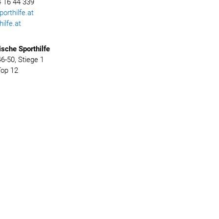
 16 44 339
rthilfe.at
ilfe.at
ische
Sporthilfe
-50, Stiege 1
Top 12