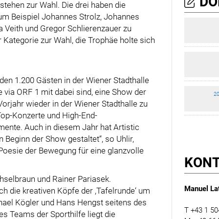
DO
tehen zur Wahl. Die drei haben die
um Beispiel Johannes Strolz, Johannes
a Veith und Gregor Schlierenzauer zu
r Kategorie zur Wahl, die Trophäe holte sich
 den 1.200 Gästen in der Wiener Stadthalle
 via ORF 1 mit dabei sind, eine Show der
20
Vorjahr wieder in der Wiener Stadthalle zu
 Top-Konzerte und High-End-
ente. Auch in diesem Jahr hat Artistic
Beginn der Show gestaltet“, so Uhlir,
 Poesie der Bewegung für eine glanzvolle
KON
selbraun und Rainer Pariasek.
Manuel Lat
h die kreativen Köpfe der ,Tafelrunde‘ um
hael Kögler und Hans Hengst seitens des
T +43 1 50
Teams der Sporthilfe liegt die