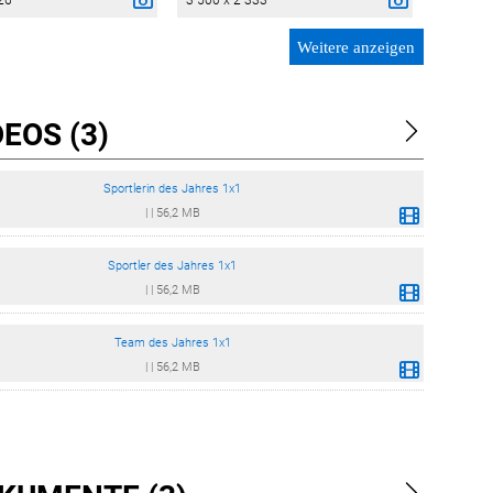
26
3 500 x 2 333
Weitere anzeigen
EOS (3)
Sportlerin des Jahres 1x1
|
|
56,2 MB
Sportler des Jahres 1x1
|
|
56,2 MB
Team des Jahres 1x1
|
|
56,2 MB