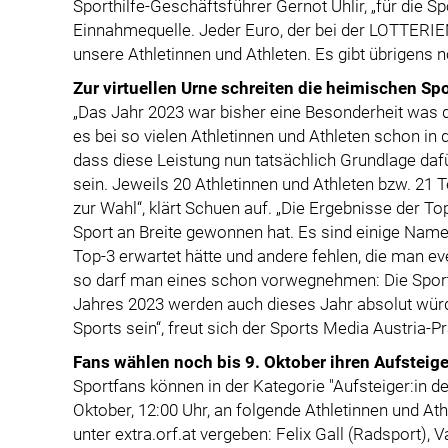
Sporthilfe-Geschäftsführer Gernot Uhlir, „für die Sp
Einnahmequelle. Jeder Euro, der bei der LOTTERIEN 
unsere Athletinnen und Athleten. Es gibt übrigens 
Zur virtuellen Urne schreiten die heimischen Spo
„Das Jahr 2023 war bisher eine Besonderheit was de
es bei so vielen Athletinnen und Athleten schon in 
dass diese Leistung nun tatsächlich Grundlage dafür
sein. Jeweils 20 Athletinnen und Athleten bzw. 21
zur Wahl“, klärt Schuen auf. „Die Ergebnisse der To
Sport an Breite gewonnen hat. Es sind einige Namen
Top-3 erwartet hätte und andere fehlen, die man ev
so darf man eines schon vorwegnehmen: Die Sportl
Jahres 2023 werden auch dieses Jahr absolut würdi
Sports sein“, freut sich der Sports Media Austria-
Fans wählen noch bis 9. Oktober ihren Aufsteige
Sportfans können in der Kategorie "Aufsteiger:in d
Oktober, 12:00 Uhr, an folgende Athletinnen und At
unter extra.orf.at vergeben: Felix Gall (Radsport), 