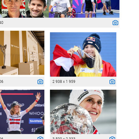
40
06
2 938 x 1 959