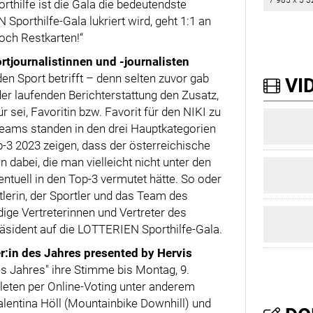
7 985 x 5 3
orthilfe ist die Gala die bedeutendste
Sporthilfe-Gala lukriert wird, geht 1:1 an
noch Restkarten!“
rtjournalistinnen und -journalisten
n Sport betrifft – denn selten zuvor gab
VID
der laufenden Berichterstattung den Zusatz,
 sei, Favoritin bzw. Favorit für den NIKI zu
 Teams standen in den drei Hauptkategorien
p-3 2023 zeigen, dass der österreichische
 dabei, die man vielleicht nicht unter den
entuell in den Top-3 vermutet hätte. So oder
erin, der Sportler und das Team des
ge Vertreterinnen und Vertreter des
Präsident auf die LOTTERIEN Sporthilfe-Gala.
r:in des Jahres presented by Hervis
es Jahres" ihre Stimme bis Montag, 9.
hleten per Online-Voting unter anderem
Valentina Höll (Mountainbike Downhill) und