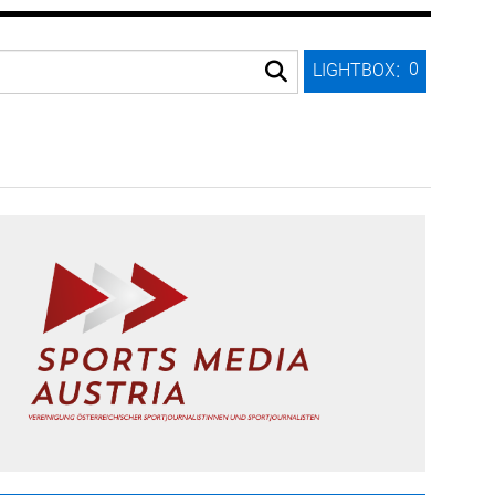
:
0
LIGHTBOX