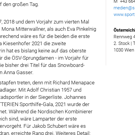
M +43 664
uf den großen Tag.
medien@spo
www.sporth
, 2018 und dem Vorjahr zum vierten Mal
l Mona Mitterwallner, als auch Eva Pinkelnig
Österreich
rechend wäre es für die beiden die erste
Rennweg 46
a Kiesenhofer 2021 die zweite
2. Stock | 
1030 Wien
rin hat es bislang keine auf das oberste
ür die ÖSV-Sprungdamen - im Vorjahr für
e bisher drei Titel für das Snowboard-
n Anna Gasser.
ßstapfen treten, denn mit Richard Menapace
dlager. Mit Adolf Christian 1957 und
adsportler in der Siegerliste. Johannes
TTERIEN Sporthilfe-Gala, 2021 wurde der
hnet. Während die Nordischen Kombinierer
eich sind, wäre Lamparter der erste
 hervorgeht. Für Jakob Schubert wäre es
ran, erreichte Rang drei. Weiteres Detail: