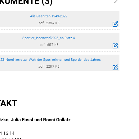
KUMENTE (3)
Alle Geehrten 1949-2022
.pdf
|
238,4 KB
Sportler_innenwahl2023_ab Platz 4
.pdf
|
65,7 KB
23_Nominierte zur Wahl der Sportlerinnen und Sportler des Jahres
.pdf
|
228,7 KB
TAKT
zko, Julia Fassl und Ronni Gollatz
4 16 14