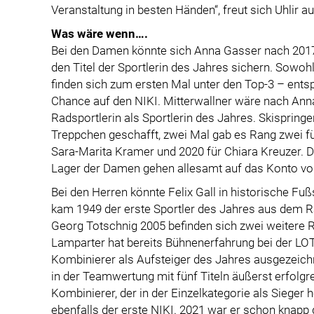
Veranstaltung in besten Händen“, freut sich Uhlir a
Was wäre wenn….
Bei den Damen könnte sich Anna Gasser nach 2017
den Titel der Sportlerin des Jahres sichern. Sowoh
finden sich zum ersten Mal unter den Top-3 – entsp
Chance auf den NIKI. Mitterwallner wäre nach Ann
Radsportlerin als Sportlerin des Jahres. Skispringe
Treppchen geschafft, zwei Mal gab es Rang zwei f
Sara-Marita Kramer und 2020 für Chiara Kreuzer. Di
Lager der Damen gehen allesamt auf das Konto vo
Bei den Herren könnte Felix Gall in historische Fu
kam 1949 der erste Sportler des Jahres aus dem Ra
Georg Totschnig 2005 befinden sich zwei weitere R
Lamparter hat bereits Bühnenerfahrung bei der LO
Kombinierer als Aufsteiger des Jahres ausgezeic
in der Teamwertung mit fünf Titeln äußerst erfolgr
Kombinierer, der in der Einzelkategorie als Sieger
ebenfalls der erste NIKI. 2021 war er schon knapp d