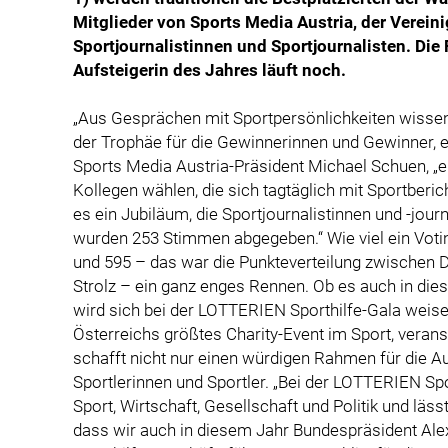
Mitglieder von Sports Media Austria, der Verein
Sportjournalistinnen und Sportjournalisten. Di
Aufsteigerin des Jahres läuft noch.
„Aus Gesprächen mit Sportpersönlichkeiten wissen
der Trophäe für die Gewinnerinnen und Gewinner, e
Sports Media Austria-Präsident Michael Schuen, „ei
Kollegen wählen, die sich tagtäglich mit Sportberic
es ein Jubiläum, die Sportjournalistinnen und -jou
wurden 253 Stimmen abgegeben.“ Wie viel ein Votin
und 595 – das war die Punkteverteilung zwischen 
Strolz – ein ganz enges Rennen. Ob es auch in di
wird sich bei der LOTTERIEN Sporthilfe-Gala weise
Österreichs größtes Charity-Event im Sport, veranst
schafft nicht nur einen würdigen Rahmen für die A
Sportlerinnen und Sportler. „Bei der LOTTERIEN Spo
Sport, Wirtschaft, Gesellschaft und Politik und läss
dass wir auch in diesem Jahr Bundespräsident Alex