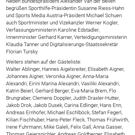
Neben Bundespräsident Alexander Van der Bellen
begrüßen Sporthilfe-Präsidentin Susanne Riess-Hahn
und Sports Media Austria-Präsident Michael Schuen
auch Sportminister und Vizekanzler Werner Kogler,
Verfassungsministerin Karoline Edstadler,
Innenminister Gerhard Karner, Verteidigungsministerin
Klaudia Tanner und Digitalisierungs-Staatssekretär
Florian Tursky.
Weiters stehen auf der Gästeliste:
Walter Ablinger, Hannes Aigelsreiter, Elisabeth Aigner,
Johannes Aigner, Veronika Aigner, Anna-Maria
Alexandri, Eirini Marina Alexandri, Vasiliki Alexandri,
Katrin Beierl, Gerhard Berger, Eva-Maria Brem, Flo
Brungraber, Clemens Doppler, Judith Draxler-Hutter,
Jakob Drok, Jakob Dusek, Carina Edlinger, Hans Enn,
Andreas Ernhofer, Michael Eschlböck, Stefan Fegerl,
Kilian Fischhuber, Hans-Peter Fleck, Thomas Frühwirth,
Irene Fuhrmann, Mike Galeli, Felix Gall, Anna Gasser,
Thomas Geierspichler, Andreas Goldberger, Elisabeth