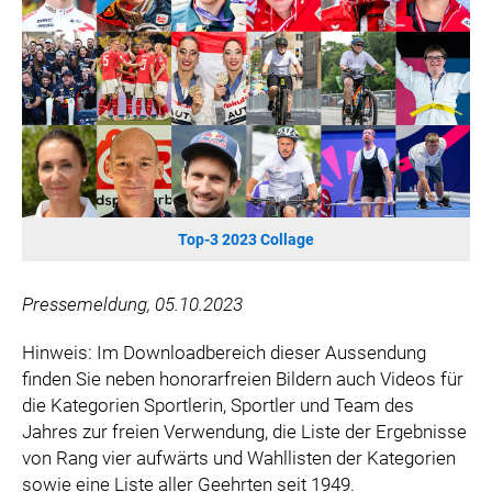
WILHELM-EXNER-MEDAILLEN STIFTUNG
ADMIRAL SPORTWETTEN
EWP RECYCLING PFAND ÖSTERREICH
ANNEMARIE CHARITY
IMPERIAL MARKETS
TRÄGERVEREIN EINWEGPFAND
SPECIAL OLYMPICS ÖSTERREICH
Top-3 2023 Collage
MEDIA
LOGOS
Pressemeldung, 05.10.2023
COCA COLA
Hinweis: Im Downloadbereich dieser Aussendung
PRESSEKONTAKT
finden Sie neben honorarfreien Bildern auch Videos für
die Kategorien Sportlerin, Sportler und Team des
Jahres zur freien Verwendung, die Liste der Ergebnisse
von Rang vier aufwärts und Wahllisten der Kategorien
sowie eine Liste aller Geehrten seit 1949.