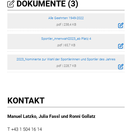
DOKUMENTE (3)
Alle Geehrten 1949-2022
.pdf
|
238,4 KB
Sportler_innenwahl2023_ab Platz 4
.pdf
|
65,7 KB
2023_Nominierte zur Wahl der Sportlerinnen und Sportler des Jahres
.pdf
|
228,7 KB
KONTAKT
Manuel Latzko, Julia Fassl und Ronni Gollatz
T +43 1 504 16 14