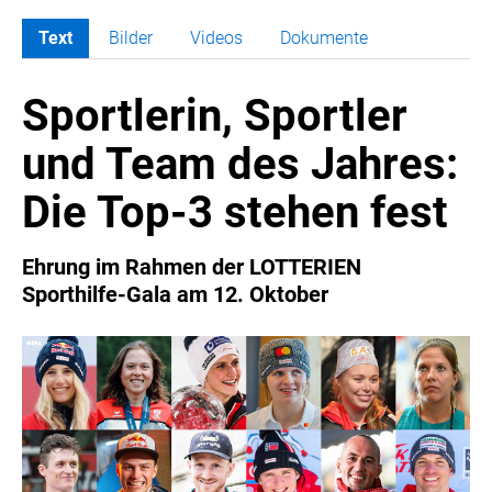
Text
Bilder
Videos
Dokumente
MELDUNGEN
Sportlerin, Sportler
COCA-COLA
COCA-COLA HBC ÖSTERREICH
und Team des Jahres:
RÖMERQUELLE
Die Top-3 stehen fest
ÖSTERREICHISCHE SPORTHILFE
KESCH
Ehrung im Rahmen der LOTTERIEN
BARFLY'S CLUB
Sporthilfe-Gala am 12. Oktober
SPORTS MEDIA AUSTRIA
CULINARIUS
RECYCLEMICH-INITIATIVE
VIER HOCH VIER
ALFIES
HANNERSBERG