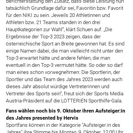
Berichterstattung den Zusatz, dass diese Leistung nun
tatsächlich Grundlage dafür sei, Favoritin bzw. Favorit
für den NIKI zu sein. Jeweils 20 Athletinnen und
Athleten bzw. 21 Teams standen in den drei
Hauptkategorien zur Wahl“, klärt Schuen auf. „Die
Ergebnisse der Top-3 2023 zeigen, dass der
österreichische Sport an Breite gewonnen hat. Es sind
einige Namen dabei, die man vielleicht nicht unter den
Top-3 erwartet hätte und andere fehlen, die man
eventuell in den Top-3 vermutet hätte. So oder so darf
man eines schon vorwegnehmen: Die Sportlerin, der
Sportler und das Team des Jahres 2023 werden auch
dieses Jahr absolut würdige Vertreterinnen und
Vertreter des Sports sein“, freut sich der Sports Media
Austria-Präsident auf die LOTTERIEN Sporthilfe-Gala.
Fans wählen noch bis 9. Oktober ihren Aufsteiger:in
des Jahres presented by Hervis
Sportfans können in der Kategorie "Aufsteiger:in des
Jahres" ihre Stimme bis Montag, 9. Oktober, 12:00 Uhr,