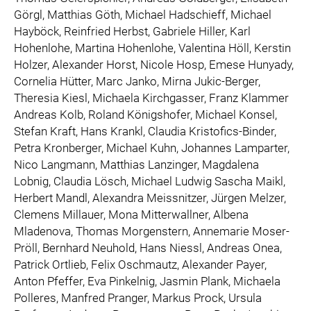
Görgl, Matthias Göth, Michael Hadschieff, Michael
Hayböck, Reinfried Herbst, Gabriele Hiller, Karl
Hohenlohe, Martina Hohenlohe, Valentina Höll, Kerstin
Holzer, Alexander Horst, Nicole Hosp, Emese Hunyady,
Cornelia Hütter, Marc Janko, Mirna Jukic-Berger,
Theresia Kiesl, Michaela Kirchgasser, Franz Klammer
Andreas Kolb, Roland Königshofer, Michael Konsel,
Stefan Kraft, Hans Krankl, Claudia Kristofics-Binder,
Petra Kronberger, Michael Kuhn, Johannes Lamparter,
Nico Langmann, Matthias Lanzinger, Magdalena
Lobnig, Claudia Lösch, Michael Ludwig Sascha Maikl,
Herbert Mandl, Alexandra Meissnitzer, Jürgen Melzer,
Clemens Millauer, Mona Mitterwallner, Albena
Mladenova, Thomas Morgenstern, Annemarie Moser-
Pröll, Bernhard Neuhold, Hans Niessl, Andreas Onea,
Patrick Ortlieb, Felix Oschmautz, Alexander Payer,
Anton Pfeffer, Eva Pinkelnig, Jasmin Plank, Michaela
Polleres, Manfred Pranger, Markus Prock, Ursula