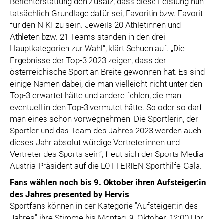
Berichterstattung den Zusatz, dass diese Leistung nun
tatsächlich Grundlage dafür sei, Favoritin bzw. Favorit
für den NIKI zu sein. Jeweils 20 Athletinnen und
Athleten bzw. 21 Teams standen in den drei
Hauptkategorien zur Wahl“, klärt Schuen auf. „Die
Ergebnisse der Top-3 2023 zeigen, dass der
österreichische Sport an Breite gewonnen hat. Es sind
einige Namen dabei, die man vielleicht nicht unter den
Top-3 erwartet hätte und andere fehlen, die man
eventuell in den Top-3 vermutet hätte. So oder so darf
man eines schon vorwegnehmen: Die Sportlerin, der
Sportler und das Team des Jahres 2023 werden auch
dieses Jahr absolut würdige Vertreterinnen und
Vertreter des Sports sein“, freut sich der Sports Media
Austria-Präsident auf die LOTTERIEN Sporthilfe-Gala.
Fans wählen noch bis 9. Oktober ihren Aufsteiger:in
des Jahres presented by Hervis
Sportfans können in der Kategorie "Aufsteiger:in des
Jahres" ihre Stimme bis Montag, 9. Oktober, 12:00 Uhr,