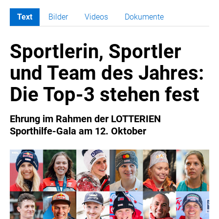
Text
Bilder
Videos
Dokumente
MELDUNGEN
Sportlerin, Sportler
COCA-COLA
COCA-COLA HBC ÖSTERREICH
und Team des Jahres:
RÖMERQUELLE
Die Top-3 stehen fest
ÖSTERREICHISCHE SPORTHILFE
KESCH
Ehrung im Rahmen der LOTTERIEN
BARFLY'S CLUB
Sporthilfe-Gala am 12. Oktober
SPORTS MEDIA AUSTRIA
CULINARIUS
RECYCLEMICH-INITIATIVE
VIER HOCH VIER
ALFIES
HANNERSBERG