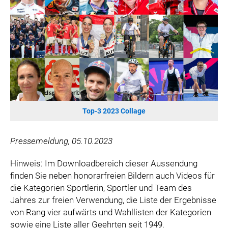
WILHELM-EXNER-MEDAILLEN STIFTUNG
ADMIRAL SPORTWETTEN
EWP RECYCLING PFAND ÖSTERREICH
ANNEMARIE CHARITY
IMPERIAL MARKETS
TRÄGERVEREIN EINWEGPFAND
SPECIAL OLYMPICS ÖSTERREICH
Top-3 2023 Collage
MEDIA
LOGOS
Pressemeldung, 05.10.2023
COCA COLA
Hinweis: Im Downloadbereich dieser Aussendung
PRESSEKONTAKT
finden Sie neben honorarfreien Bildern auch Videos für
die Kategorien Sportlerin, Sportler und Team des
Jahres zur freien Verwendung, die Liste der Ergebnisse
von Rang vier aufwärts und Wahllisten der Kategorien
sowie eine Liste aller Geehrten seit 1949.