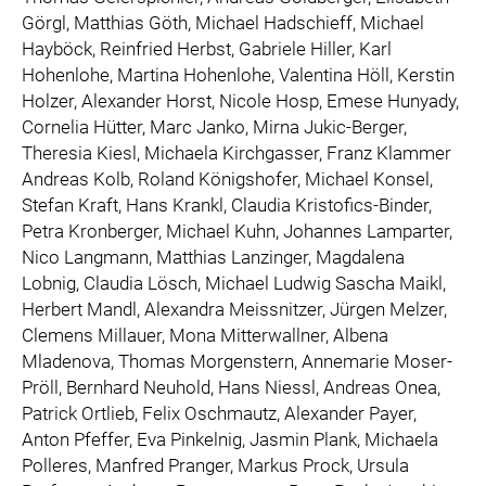
Görgl, Matthias Göth, Michael Hadschieff, Michael
Hayböck, Reinfried Herbst, Gabriele Hiller, Karl
Hohenlohe, Martina Hohenlohe, Valentina Höll, Kerstin
Holzer, Alexander Horst, Nicole Hosp, Emese Hunyady,
Cornelia Hütter, Marc Janko, Mirna Jukic-Berger,
Theresia Kiesl, Michaela Kirchgasser, Franz Klammer
Andreas Kolb, Roland Königshofer, Michael Konsel,
Stefan Kraft, Hans Krankl, Claudia Kristofics-Binder,
Petra Kronberger, Michael Kuhn, Johannes Lamparter,
Nico Langmann, Matthias Lanzinger, Magdalena
Lobnig, Claudia Lösch, Michael Ludwig Sascha Maikl,
Herbert Mandl, Alexandra Meissnitzer, Jürgen Melzer,
Clemens Millauer, Mona Mitterwallner, Albena
Mladenova, Thomas Morgenstern, Annemarie Moser-
Pröll, Bernhard Neuhold, Hans Niessl, Andreas Onea,
Patrick Ortlieb, Felix Oschmautz, Alexander Payer,
Anton Pfeffer, Eva Pinkelnig, Jasmin Plank, Michaela
Polleres, Manfred Pranger, Markus Prock, Ursula