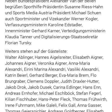
Neben Bundespräsident Alexander Van der Bellen
begrüßen Sporthilfe-Präsidentin Susanne Riess-Hahn
und Sports Media Austria-Präsident Michael Schuen
auch Sportminister und Vizekanzler Werner Kogler,
Verfassungsministerin Karoline Edstadler,
Innenminister Gerhard Karner, Verteidigungsministerin
Klaudia Tanner und Digitalisierungs-Staatssekretär
Florian Tursky.
Weiters stehen auf der Gästeliste:
Walter Ablinger, Hannes Aigelsreiter, Elisabeth Aigner,
Johannes Aigner, Veronika Aigner, Anna-Maria
Alexandri, Eirini Marina Alexandri, Vasiliki Alexandri,
Katrin Beierl, Gerhard Berger, Eva-Maria Brem, Flo
Brungraber, Clemens Doppler, Judith Draxler-Hutter,
Jakob Drok, Jakob Dusek, Carina Edlinger, Hans Enn,
Andreas Ernhofer, Michael Eschlböck, Stefan Fegerl,
Kilian Fischhuber, Hans-Peter Fleck, Thomas Frühwirth,
Irene Fuhrmann, Mike Galeli, Felix Gall, Anna Gasser,
Thomas Geierspichler, Andreas Goldberger, Elisabeth