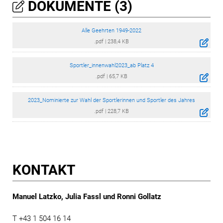
DOKUMENTE (3)
Alle Geehrten 1949-2022
.pdf
|
238,4 KB
Sportler_innenwahl2023_ab Platz 4
.pdf
|
65,7 KB
2023_Nominierte zur Wahl der Sportlerinnen und Sportler des Jahres
.pdf
|
228,7 KB
KONTAKT
Manuel Latzko, Julia Fassl und Ronni Gollatz
T +43 1 504 16 14