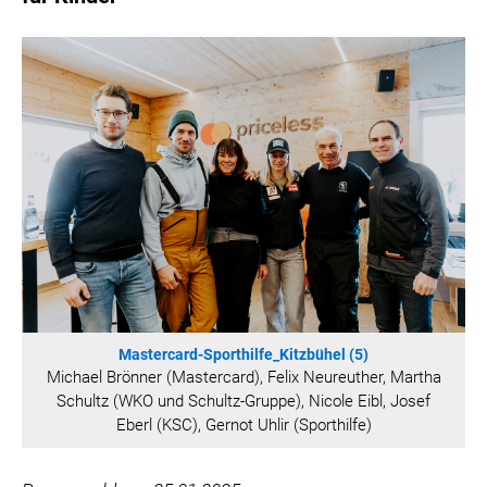
WILHELM-EXNER-MEDAILLEN STIFTUNG
ADMIRAL SPORTWETTEN
EWP RECYCLING PFAND ÖSTERREICH
ANNEMARIE CHARITY
IMPERIAL MARKETS
TRÄGERVEREIN EINWEGPFAND
SPECIAL OLYMPICS ÖSTERREICH
MEDIA
LOGOS
COCA COLA
Mastercard-Sporthilfe_Kitzbühel (5)
PRESSEKONTAKT
Michael Brönner (Mastercard), Felix Neureuther, Martha
Schultz (WKO und Schultz-Gruppe), Nicole Eibl, Josef
Eberl (KSC), Gernot Uhlir (Sporthilfe)