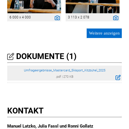
6 000 x 4 000
3 113 x 2 078
Weitere anzeigen
DOKUMENTE (1)
Umfrageergebnisse_Mastercard_Skisport_Kitzbühel_2025
.pdf
|
270 KB
KONTAKT
Manuel Latzko, Julia Fassl und Ronni Gollatz