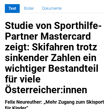
Text
Bilder
Dokumente
MELDUNGEN
Studie von Sporthilfe-
COCA-COLA
COCA-COLA HBC ÖSTERREICH
Partner Mastercard
RÖMERQUELLE
zeigt: Skifahren trotz
ÖSTERREICHISCHE SPORTHILFE
KESCH
sinkender Zahlen ein
BARFLY'S CLUB
wichtiger Bestandteil
SPORTS MEDIA AUSTRIA
CULINARIUS
für viele
RECYCLEMICH-INITIATIVE
Österreicher:innen
VIER HOCH VIER
ALFIES
Felix Neureuther: „Mehr Zugang zum Skisport
HANNERSBERG
für Kinder“