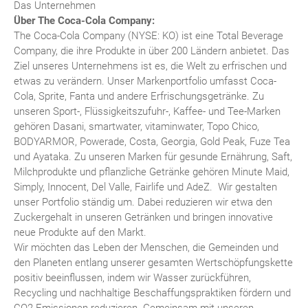
Das Unternehmen
Über The Coca-Cola Company:
The Coca-Cola Company (NYSE: KO) ist eine Total Beverage
Company, die ihre Produkte in über 200 Ländern anbietet. Das
Ziel unseres Unternehmens ist es, die Welt zu erfrischen und
etwas zu verändern. Unser Markenportfolio umfasst Coca-
Cola, Sprite, Fanta und andere Erfrischungsgetränke. Zu
unseren Sport-, Flüssigkeitszufuhr-, Kaffee- und Tee-Marken
gehören Dasani, smartwater, vitaminwater, Topo Chico,
BODYARMOR, Powerade, Costa, Georgia, Gold Peak, Fuze Tea
und Ayataka. Zu unseren Marken für gesunde Ernährung, Saft,
Milchprodukte und pflanzliche Getränke gehören Minute Maid,
Simply, Innocent, Del Valle, Fairlife und AdeZ. Wir gestalten
unser Portfolio ständig um. Dabei reduzieren wir etwa den
Zuckergehalt in unseren Getränken und bringen innovative
neue Produkte auf den Markt.
Wir möchten das Leben der Menschen, die Gemeinden und
den Planeten entlang unserer gesamten Wertschöpfungskette
positiv beeinflussen, indem wir Wasser zurückführen,
Recycling und nachhaltige Beschaffungspraktiken fördern und
CO2-Emissionen reduzieren. Gemeinsam mit unseren