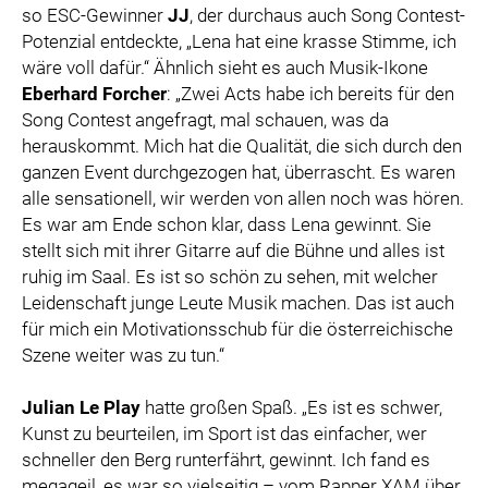
so ESC-Gewinner
JJ
, der durchaus auch Song Contest-
Potenzial entdeckte, „Lena hat eine krasse Stimme, ich
wäre voll dafür.“ Ähnlich sieht es auch Musik-Ikone
Eberhard Forcher
: „Zwei Acts habe ich bereits für den
Song Contest angefragt, mal schauen, was da
herauskommt. Mich hat die Qualität, die sich durch den
ganzen Event durchgezogen hat, überrascht. Es waren
alle sensationell, wir werden von allen noch was hören.
Es war am Ende schon klar, dass Lena gewinnt. Sie
stellt sich mit ihrer Gitarre auf die Bühne und alles ist
ruhig im Saal. Es ist so schön zu sehen, mit welcher
Leidenschaft junge Leute Musik machen. Das ist auch
für mich ein Motivationsschub für die österreichische
Szene weiter was zu tun.“
Julian Le Play
hatte großen Spaß. „Es ist es schwer,
Kunst zu beurteilen, im Sport ist das einfacher, wer
schneller den Berg runterfährt, gewinnt. Ich fand es
megageil, es war so vielseitig – vom Rapper XAM über