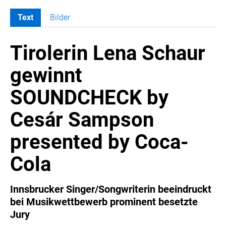
Text
Bilder
MELDUNGEN
Tirolerin Lena Schaur
COCA-COLA
Coca-Cola CUP
gewinnt
COCA-COLA HBC ÖSTERREICH
SOUNDCHECK by
RÖMERQUELLE
ÖSTERREICHISCHE SPORTHILFE
Cesár Sampson
KESCH
presented by Coca-
BARFLY'S CLUB
SPORTS MEDIA AUSTRIA
Cola
CULINARIUS
RECYCLEMICH-INITIATIVE
Innsbrucker Singer/Songwriterin beeindruckt
bei Musikwettbewerb prominent besetzte
VIER HOCH VIER
Jury
ALFIES