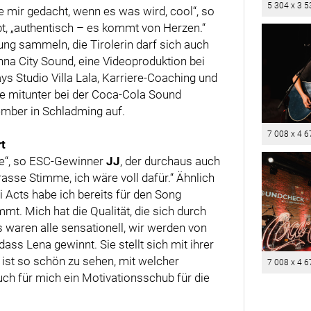
5 304 x 3 5
e mir gedacht, wenn es was wird, cool“, so
ibt, „authentisch – es kommt von Herzen.“
ung sammeln, die Tirolerin darf sich auch
nna City Sound, eine Videoproduktion bei
ays Studio Villa Lala, Karriere-Coaching und
ige mitunter bei der Coca-Cola Sound
mber in Schladming auf.
7 008 x 4 6
rt
te“, so ESC-Gewinner
JJ
, der durchaus auch
rasse Stimme, ich wäre voll dafür.“ Ähnlich
i Acts habe ich bereits für den Song
t. Mich hat die Qualität, die sich durch
 waren alle sensationell, wir werden von
ss Lena gewinnt. Sie stellt sich mit ihrer
s ist so schön zu sehen, mit welcher
7 008 x 4 6
ch für mich ein Motivationsschub für die