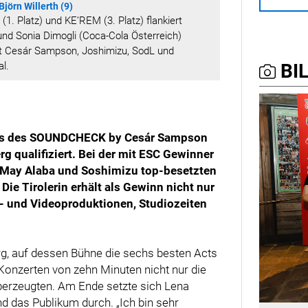
örn Willerth (9)
 (1. Platz) und KE’REM (3. Platz) flankiert
und Sonia Dimogli (Coca-Cola Österreich)
st Cesár Sampson, Joshimizu, SodL und
al.
BIL
luss des SOUNDCHECK by Cesár Sampson
g qualifiziert. Bei der mit ESC Gewinner
se May Alaba und Soshimizu top-besetzten
ie Tirolerin erhält als Gewinn nicht nur
- und Videoproduktionen, Studiozeiten
rg, auf dessen Bühne die sechs besten Acts
Konzerten von zehn Minuten nicht nur die
berzeugten. Am Ende setzte sich Lena
d das Publikum durch. „Ich bin sehr