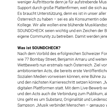
weniger Auftrittsorte denn je für aufstrebende M
Support durch große Plattenfirmen, weil die sich a
Es braucht Unterstützung, denn es ist in unser alle
Österreich zu haben – sei es als Konsumentin ode
Kollege. Wir alle wollen eine blühende Musiklands
SOUNDCHECK seien wichtig und ein Zeichen der Be
eigene Community zu betreiben. Damit werden jene
Was ist SOUNDCHECK?
Nach dem Vorbild des erfolgreichen Schweizer For
wie 77 Bombay Street, Benjamin Amaru und weiter
Wettbewerb nun erstmals nach Österreich. Ziel vo
ambitionierten Acts, die bereits erste Veröffentli
Sozialen Medien vorweisen können, eine Bühne zu bi
und den nächsten Karriereschritt setzen können. „Mi
digitalen Plattformen statt. Mit dem Live-Bewerb 
und den Acts auch die Verbindung zum Publikum, a
Uns geht es um Substanz, Originalität und Leidensc
Sampson. „Musik verbindet Menschen – genauso w