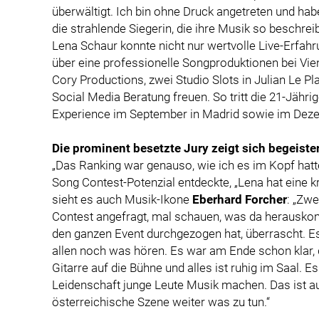
überwältigt. Ich bin ohne Druck angetreten und hab
die strahlende Siegerin, die ihre Musik so beschre
Lena Schaur konnte nicht nur wertvolle Live-Erfahr
über eine professionelle Songproduktionen bei Vie
Cory Productions, zwei Studio Slots in Julian Le Pl
Social Media Beratung freuen. So tritt die 21-Jähr
Experience im September in Madrid sowie im Deze
Die prominent besetzte Jury zeigt sich begeiste
„Das Ranking war genauso, wie ich es im Kopf hat
Song Contest-Potenzial entdeckte, „Lena hat eine k
sieht es auch Musik-Ikone
Eberhard Forcher
: „Zwe
Contest angefragt, mal schauen, was da herauskomm
den ganzen Event durchgezogen hat, überrascht. Es
allen noch was hören. Es war am Ende schon klar, da
Gitarre auf die Bühne und alles ist ruhig im Saal. E
Leidenschaft junge Leute Musik machen. Das ist au
österreichische Szene weiter was zu tun.“