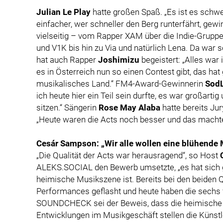
Julian Le Play
hatte großen Spaß. „Es ist es schwer
einfacher, wer schneller den Berg runterfährt, gewi
vielseitig – vom Rapper XAM über die Indie-Grup
und V1K bis hin zu Via und natürlich Lena. Da war sc
hat auch Rapper
Joshimizu
begeistert: „Alles war 
es in Österreich nun so einen Contest gibt, das hat 
musikalisches Land.“ FM4-Award-Gewinnerin
Sod
ich heute hier ein Teil sein durfte, es war großarti
sitzen.“ Sängerin
Rose May Alaba
hatte bereits Ju
„Heute waren die Acts noch besser und das machte 
Cesár Sampson: „Wir alle wollen eine blühende
„Die Qualität der Acts war herausragend“, so Host
ALEKS.SOCIAL den Bewerb umsetzte, „es hat sich gez
heimische Musikszene ist. Bereits bei den beiden Q
Performances geflasht und heute haben die sechs f
SOUNDCHECK sei der Beweis, dass die heimische M
Entwicklungen im Musikgeschäft stellen die Künstl