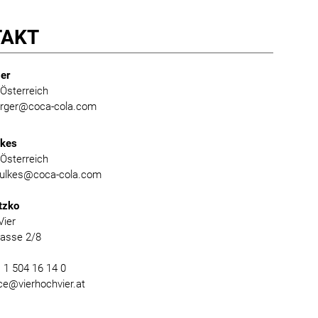
TAKT
er
Österreich
burger@coca-cola.com
lkes
Österreich
foulkes@coca-cola.com
tzko
Vier
gasse 2/8
) 1 504 16 14 0
ice@vierhochvier.at