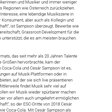
usikerinnen und Musiker und immer weniger
us Regionen wie Österreich zurückziehen.
r Interesse, eine lebendige Musikszene in
r Konsument, aber auch als Kollegin und
chaft“, ist Sampson überzeugt. Bewerbe wie
reitschaft, Grassroot-Development für die
 unterstützt, die es am meisten brauchen.
mats, das seit mehr als 20 Jahren Talente
e Größen hervorbrachte, kam der
n Coca-Cola und Cesár Sampson ist es,
chungen auf Musik-Plattformen oder in
eten, auf der sie sich live präsentieren
ttlerweile findet Musik sehr viel auf
wollen wir Musik wieder spürbarer machen
ber vor allem auch umgekehrt ermöglichen.
haft“, so der ESC-Dritte von 2018 Cesár
ie Coca-Cola. Mit Cesár Sampson als