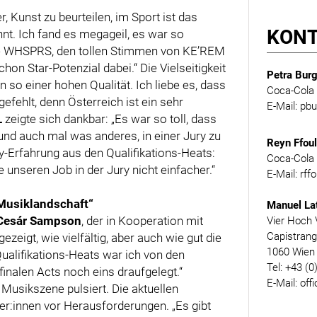
, Kunst zu beurteilen, im Sport ist das
KON
nnt. Ich fand es megageil, es war so
pe WHSPRS, den tollen Stimmen von KE’REM
hon Star-Potenzial dabei.“ Die Vielseitigkeit
Petra Burg
in so einer hohen Qualität. Ich liebe es, dass
Coca-Cola 
gefehlt, denn Österreich ist ein sehr
E-Mail: p
L
zeigte sich dankbar: „Es war so toll, dass
g und auch mal was anderes, in einer Jury zu
Reyn Ffou
ry-Erfahrung aus den Qualifikations-Heats:
Coca-Cola 
unseren Job in der Jury nicht einfacher.“
E-Mail: rf
 Musiklandschaft“
Manuel La
Cesár Sampson
, der in Kooperation mit
Vier Hoch 
Capistran
eigt, wie vielfältig, aber auch wie gut die
1060 Wien
ualifikations-Heats war ich von den
Tel: +43 (0
inalen Acts noch eins draufgelegt.“
E-Mail: off
usikszene pulsiert. Die aktuellen
er:innen vor Herausforderungen. „Es gibt