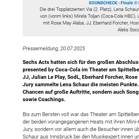
SOUNDCHECK - Finale © Bj
Die drei Topplatzierten Via (2. Platz), Lena Schaur
von (vonm links) Mirela Toljan (Coca-Cola HBC), 
mit Rose May Alaba, JJ, Eberhard Forcher, Ho
Aleks Soci
Pressemeldung, 20.07.2025
Sechs Acts hatten sich für den großen Absch
presented by Coca-Cola im Theater am Spittelber
JJ, Julian Le Play, SodL, Eberhard Forcher, Ro
Jury sammelte Lena Schaur die meisten Punkte. D
Chancen auf große Auftritte, sondern auch Song
sowie Coachings.
Bis zum Bersten voll war das Theater am Spittelbe
der beiden vorangegangenen Heats mit ihren Mini-
Jury, sondern vor allem auch die Besucher:innen ü
Schaur aus Innsbruck bei den Musikexpert:innen un