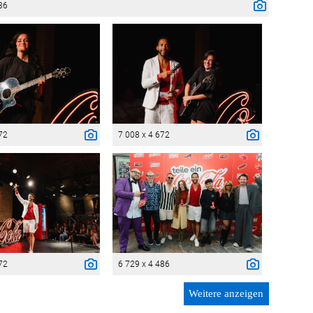
36
72
7 008 x 4 672
72
6 729 x 4 486
Weitere anzeigen