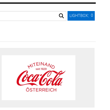
:
0
LIGHTBOX