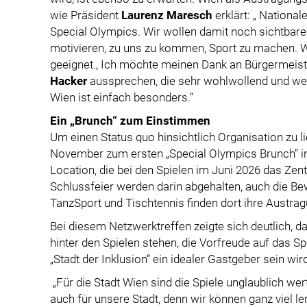
wie Präsident
Laurenz Maresch
erklärt: „ Nationa
Special Olympics. Wir wollen damit noch sichtba
motivieren, zu uns zu kommen, Sport zu machen. Wi
geeignet., Ich möchte meinen Dank an Bürgermeis
Hacker
aussprechen, die sehr wohlwollend und we
Wien ist einfach besonders.“
Ein „Brunch“ zum Einstimmen
Um einen Status quo hinsichtlich Organisation zu li
November zum ersten „Special Olympics Brunch“ in 
Location, die bei den Spielen im Juni 2026 das Zen
Schlussfeier werden darin abgehalten, auch die Bew
TanzSport und Tischtennis finden dort ihre Austrag
Bei diesem Netzwerktreffen zeigte sich deutlich, da
hinter den Spielen stehen, die Vorfreude auf das Spo
„Stadt der Inklusion“ ein idealer Gastgeber sein wird
„Für die Stadt Wien sind die Spiele unglaublich wert
auch für unsere Stadt, denn wir können ganz viel ler