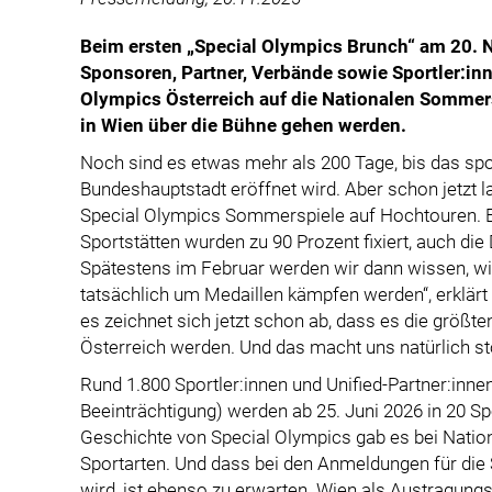
Beim ersten „Special Olympics Brunch“ am 20. 
Sponsoren, Partner, Verbände sowie Sportler:in
Olympics Österreich auf die Nationalen Sommers
in Wien über die Bühne gehen werden.
Noch sind es etwas mehr als 200 Tage, bis das spor
Bundeshauptstadt eröffnet wird. Aber schon jetzt l
Special Olympics Sommerspiele auf Hochtouren. Es
Sportstätten wurden zu 90 Prozent fixiert, auch di
Spätestens im Februar werden wir dann wissen, wie
tatsächlich um Medaillen kämpfen werden“, erklär
es zeichnet sich jetzt schon ab, dass es die größt
Österreich werden. Und das macht uns natürlich sto
Rund 1.800 Sportler:innen und Unified-Partner:innen 
Beeinträchtigung) werden ab 25. Juni 2026 in 20 Sp
Geschichte von Special Olympics gab es bei Nation
Sportarten. Und dass bei den Anmeldungen für die 
wird, ist ebenso zu erwarten. Wien als Austragungso