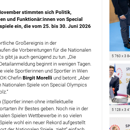
November stimmten sich Politik,
nen und Funktionär:innen von Special
piele ein, die vom 25. bis 30. Juni 2026
tliche Großereignis in der
aufen die Vorbereitungen für die Nationalen
 gibt ja auch genügend zu tun. „Die
5 760 x 3 8
e Detailanmeldung beginnt in wenigen Tagen.
 viele Sportlerinnen und Sportler in Wien
t OK-Chefin
Birgit Morelli
und betont: „Aber
en Nationalen Spiele von Special Olympics
lz.“
(Sportler:innen ohne intellektuelle
ortarten ihr Bestes geben. Noch nie in der
5 128 x 3 4
alen Spielen Wettbewerbe in so vielen
Spiele wohl ein neuer Rekord aufgestellt
rt der Nationalen Spiele „zieht“ einfach,