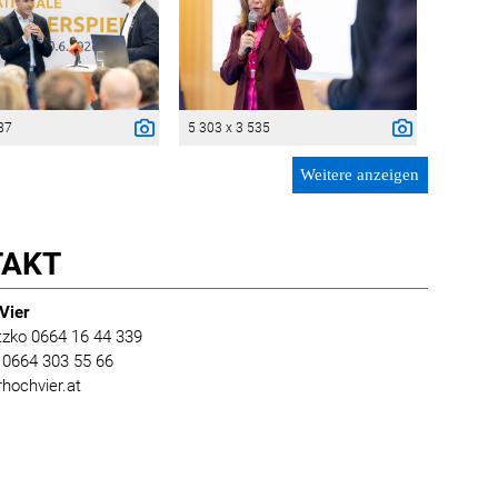
87
5 303 x 3 535
Weitere anzeigen
TAKT
Vier
zko 0664 16 44 339
l 0664 303 55 66
rhochvier.at