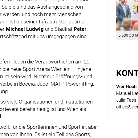
le Spiele sind das Aushängeschild von
rer werden, und noch mehr Menschen
en ist ob seiner Infrastruktur optimal
ter
Michael Ludwig
und Stadtrat
Peter
rtschätzend mit uns umgegangen sind.
5 530 x 3 6
efern, luden die Verantwortlichen am 20.
die neue Sport Arena Wien ein – in jene
KON
trum sein wird. Nicht nur Eröffnungs- und
erbe in Boccia, Judo, MATP, Powerlifting,
Vier Hoch 
ung.
Manuel Lat
Julia Fass
ss viele Organisationen und Institutionen
office@vie
rtevent bereits riesig ist und Wien als
.
voll, für die Sportlerinnen und Sportler, aber
nen von ihnen. Es ist ein Teil des Sports,