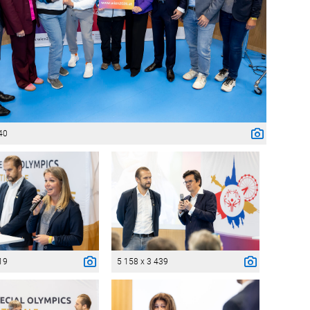
40
19
5 158 x 3 439