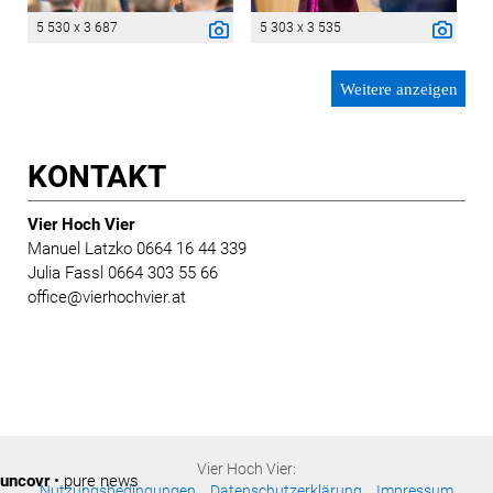
5 530 x 3 687
5 303 x 3 535
Weitere anzeigen
KONTAKT
Vier Hoch Vier
Manuel Latzko 0664 16 44 339
Julia Fassl 0664 303 55 66
office@vierhochvier.at
Vier Hoch Vier:
uncovr
• pure news
Nutzungsbedingungen
Datenschutzerklärung
Impressum