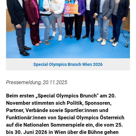
WILHELM-EXNER-MEDAILLEN STIFTUNG
ADMIRAL SPORTWETTEN
EWP RECYCLING PFAND ÖSTERREICH
ANNEMARIE CHARITY
IMPERIAL MARKETS
TRÄGERVEREIN EINWEGPFAND
SPECIAL OLYMPICS ÖSTERREICH
Special Olympics Brunch Wien 2026
MEDIA
Pressemeldung, 20.11.2025
LOGOS
COCA COLA
Beim ersten „Special Olympics Brunch“ am 20.
November stimmten sich Politik, Sponsoren,
PRESSEKONTAKT
Partner, Verbände sowie Sportler:innen und
Funktionär:innen von Special Olympics Österreich
auf die Nationalen Sommerspiele ein, die vom 25.
bis 30. Juni 2026 in Wien über die Bühne gehen