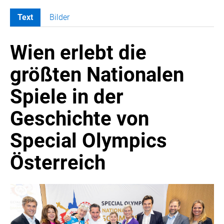
Text
Bilder
MELDUNGEN
Wien erlebt die
COCA-COLA
COCA-COLA HBC ÖSTERREICH
größten Nationalen
RÖMERQUELLE
Spiele in der
ÖSTERREICHISCHE SPORTHILFE
KESCH
Geschichte von
BARFLY'S CLUB
Special Olympics
SPORTS MEDIA AUSTRIA
CULINARIUS
Österreich
RECYCLEMICH-INITIATIVE
VIER HOCH VIER
ALFIES
HANNERSBERG