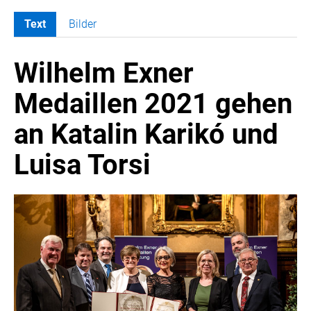
Text
Bilder
MELDUNGEN
Wilhelm Exner
COCA-COLA
COCA-COLA HBC ÖSTERREICH
Medaillen 2021 gehen
RÖMERQUELLE
an Katalin Karikó und
ÖSTERREICHISCHE SPORTHILFE
KESCH
Luisa Torsi
BARFLY'S CLUB
SPORTS MEDIA AUSTRIA
CULINARIUS
RECYCLEMICH-INITIATIVE
VIER HOCH VIER
ALFIES
HANNERSBERG