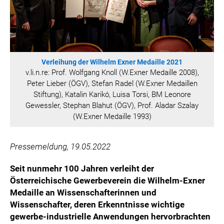
WILHELM-EXNER-MEDAILLEN STIFTUNG
ADMIRAL SPORTWETTEN
EWP RECYCLING PFAND ÖSTERREICH
ANNEMARIE CHARITY
Verleihung der Wilhelm Exner Medaille 2021
IMPERIAL MARKETS
v.li.n.re: Prof. Wolfgang Knoll (W.Exner Medaille 2008),
TRÄGERVEREIN EINWEGPFAND
Peter Lieber (ÖGV), Stefan Radel (W.Exner Medaillen
Stiftung), Katalin Karikó, Luisa Torsi, BM Leonore
SPECIAL OLYMPICS ÖSTERREICH
Gewessler, Stephan Blahut (ÖGV), Prof. Aladar Szalay
MEDIA
(W.Exner Medaille 1993)
LOGOS
Pressemeldung, 19.05.2022
COCA COLA
Seit nunmehr 100 Jahren verleiht der
PRESSEKONTAKT
Österreichische Gewerbeverein die Wilhelm-Exner
Medaille an Wissenschafterinnen und
Wissenschafter, deren Erkenntnisse wichtige
gewerbe-industrielle Anwendungen hervorbrachten