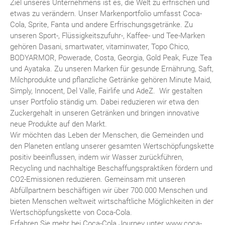
Ziel unseres Unternehmens ist es, die Welt zu erfrischen und
etwas zu verändern. Unser Markenportfolio umfasst Coca-
Cola, Sprite, Fanta und andere Erfrischungsgetränke. Zu
unseren Sport-, Flüssigkeitszufuhr-, Kaffee- und Tee-Marken
gehören Dasani, smartwater, vitaminwater, Topo Chico,
BODYARMOR, Powerade, Costa, Georgia, Gold Peak, Fuze Tea
und Ayataka. Zu unseren Marken für gesunde Ernährung, Saft,
Milchprodukte und pflanzliche Getränke gehören Minute Maid,
Simply, Innocent, Del Valle, Fairlife und AdeZ. Wir gestalten
unser Portfolio ständig um. Dabei reduzieren wir etwa den
Zuckergehalt in unseren Getränken und bringen innovative
neue Produkte auf den Markt.
Wir möchten das Leben der Menschen, die Gemeinden und
den Planeten entlang unserer gesamten Wertschöpfungskette
positiv beeinflussen, indem wir Wasser zurückführen,
Recycling und nachhaltige Beschaffungspraktiken fördern und
CO2-Emissionen reduzieren. Gemeinsam mit unseren
Abfüllpartnern beschäftigen wir über 700.000 Menschen und
bieten Menschen weltweit wirtschaftliche Möglichkeiten in der
Wertschöpfungskette von Coca-Cola.
Erfahren Sie mehr bei Coca-Cola Journey unter www.coca-