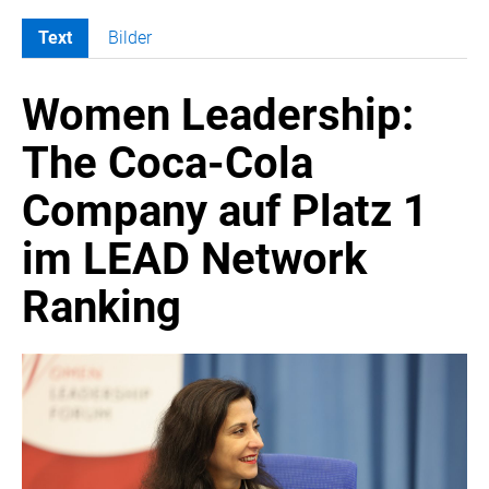
Text
Bilder
MELDUNGEN
Women Leadership:
COCA-COLA
Coca-Cola CUP
The Coca-Cola
COCA-COLA HBC ÖSTERREICH
Company auf Platz 1
RÖMERQUELLE
ÖSTERREICHISCHE SPORTHILFE
im LEAD Network
KESCH
Ranking
BARFLY'S CLUB
SPORTS MEDIA AUSTRIA
CULINARIUS
RECYCLEMICH-INITIATIVE
VIER HOCH VIER
ALFIES