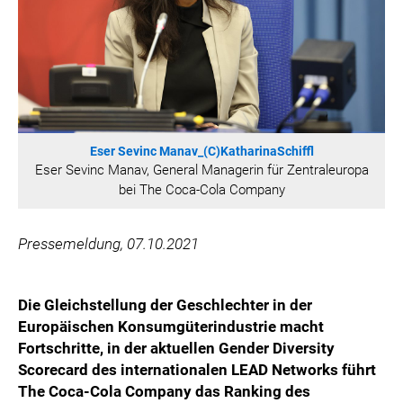
HANNERSBERG
WILHELM-EXNER-MEDAILLEN STIFTUNG
ADMIRAL SPORTWETTEN
EWP RECYCLING PFAND ÖSTERREICH
ANNEMARIE CHARITY
IMPERIAL MARKETS
Eser Sevinc Manav_(C)KatharinaSchiffl
Eser Sevinc Manav, General Managerin für Zentraleuropa
TRÄGERVEREIN EINWEGPFAND
bei The Coca-Cola Company
SPECIAL OLYMPICS ÖSTERREICH
MEDIA
Pressemeldung, 07.10.2021
LOGOS
COCA COLA
Die Gleichstellung der Geschlechter in der
Europäischen Konsumgüterindustrie macht
PRESSEKONTAKT
Fortschritte, in der aktuellen Gender Diversity
Scorecard des internationalen LEAD Networks führt
The Coca-Cola Company das Ranking des