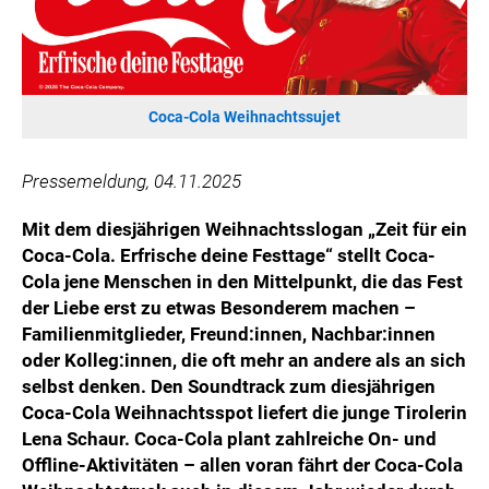
HANNERSBERG
WILHELM-EXNER-MEDAILLEN STIFTUNG
ADMIRAL SPORTWETTEN
EWP RECYCLING PFAND ÖSTERREICH
Coca-Cola Weihnachtssujet
ANNEMARIE CHARITY
IMPERIAL MARKETS
Pressemeldung, 04.11.2025
TRÄGERVEREIN EINWEGPFAND
Mit dem diesjährigen Weihnachtsslogan „Zeit für ein
SPECIAL OLYMPICS ÖSTERREICH
Coca-Cola. Erfrische deine Festtage“ stellt Coca-
Cola jene Menschen in den Mittelpunkt, die das Fest
MEDIA
der Liebe erst zu etwas Besonderem machen –
LOGOS
Familienmitglieder, Freund:innen, Nachbar:innen
oder Kolleg:innen, die oft mehr an andere als an sich
COCA COLA
selbst denken. Den Soundtrack zum diesjährigen
PRESSEKONTAKT
Coca-Cola Weihnachtsspot liefert die junge Tirolerin
Lena Schaur. Coca-Cola plant zahlreiche On- und
Offline-Aktivitäten – allen voran fährt der Coca-Cola