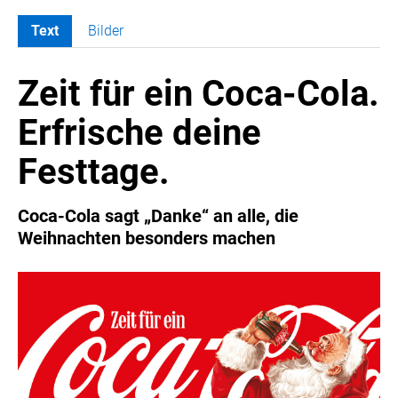
Text
Bilder
MELDUNGEN
Zeit für ein Coca-Cola.
COCA-COLA
Coca-Cola CUP
Erfrische deine
COCA-COLA HBC ÖSTERREICH
Festtage.
RÖMERQUELLE
ÖSTERREICHISCHE SPORTHILFE
Coca-Cola sagt „Danke“ an alle, die
KESCH
Weihnachten besonders machen
BARFLY'S CLUB
SPORTS MEDIA AUSTRIA
CULINARIUS
RECYCLEMICH-INITIATIVE
VIER HOCH VIER
ALFIES