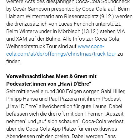
weitere Acts des diesjährigen Coca-Cola Soundcheck
by Cesár Sampson presented by Coca-Cola auf. Beim
Halt am Wintermarkt am Riesenradplatz (9.12.) werden
die drei zusätzlich von Lucas Fendrich unterstützt.
Beim Winterwunder in Mörbisch (13.12.) stehen VIA
und XAM auf der Bühne. Alle Infos zur Coca-Cola
Weihnachtstruck Tour sind auf
www.coca-
cola.com/at/de/offerings/christmas/truck-tour
zu
finden.
Vorweihnachtliches Meet & Greet mit
Podcaster:innen von „Hawi D’Ehre“
Seit mittlerweile rund 300 Folgen sorgen Gabi Hiller,
Philipp Hansa und Paul Pizzera mit ihrem Podcast
„Hawi D’Ehre“ allwöchentlich für gute Laune. Dabei
befassen sich die drei oft mit den Themen „Auszeit
nehmen“ und „auf sich schauen“. Coca-Cola verlost
über die Coca-Cola App Plätze für ein exklusives
Abendessen mit den dreien. Dabei werden Fans