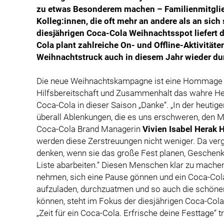
zu etwas Besonderem machen – Familienmitglied
Kolleg:innen, die oft mehr an andere als an sic
diesjährigen Coca-Cola Weihnachtsspot liefert d
Cola plant zahlreiche On- und Offline-Aktivitäte
Weihnachtstruck auch in diesem Jahr wieder dur
Die neue Weihnachtskampagne ist eine Hommage an 
Hilfsbereitschaft und Zusammenhalt das wahre Her
Coca-Cola in dieser Saison „Danke“. „In der heutig
überall Ablenkungen, die es uns erschweren, den M
Coca-Cola Brand Managerin
Vivien Isabel Herak 
werden diese Zerstreuungen nicht weniger. Da verg
denken, wenn sie das große Fest planen, Geschenk
Liste abarbeiten.“ Diesen Menschen klar zu machen, 
nehmen, sich eine Pause gönnen und ein Coca-Col
aufzuladen, durchzuatmen und so auch die schön
können, steht im Fokus der diesjährigen Coca-Co
„Zeit für ein Coca-Cola. Erfrische deine Festtage“ tr