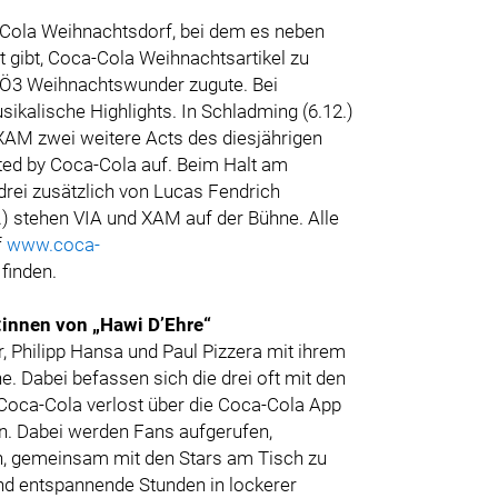
-Cola Weihnachtsdorf, bei dem es neben
 gibt, Coca-Cola Weihnachtsartikel zu
Ö3 Weihnachtswunder zugute. Bei
kalische Highlights. In Schladming (6.12.)
XAM zwei weitere Acts des diesjährigen
d by Coca-Cola auf. Beim Halt am
drei zusätzlich von Lucas Fendrich
.) stehen VIA und XAM auf der Bühne. Alle
f
www.coca-
finden.
:innen von „Hawi D’Ehre“
r, Philipp Hansa und Paul Pizzera mit ihrem
e. Dabei befassen sich die drei oft mit den
Coca-Cola verlost über die Coca-Cola App
en. Dabei werden Fans aufgerufen,
en, gemeinsam mit den Stars am Tisch zu
und entspannende Stunden in lockerer