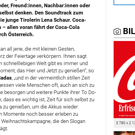
er, Freund:innen, Nachbar:innen oder
h selbst denken. Den Soundtrack zum
ie junge Tirolerin Lena Schaur. Coca-
n – allen voran fährt der Coca-Cola
BIL
ch Österreich.
all jene, die mit kleinen Gesten,
z der Feiertage verkörpern. Ihnen sagt
en schnelllebigen Welt gibt es immer und
oment, das Hier und Jetzt zu genießen“, so
Hadas
, „und in der vermeintlich stillen Zeit
essen viele Menschen oft, auch an sich zu
e besorgen und weitere Punkte ihrer To Do-
dass es wichtig ist, Zeit für sich selbst zu
a zu genießen, um die Akkus wieder
en Momente noch besser erleben zu
la Weihnachtskampagne, die den Slogan
3 780 x 2 1
ägt.