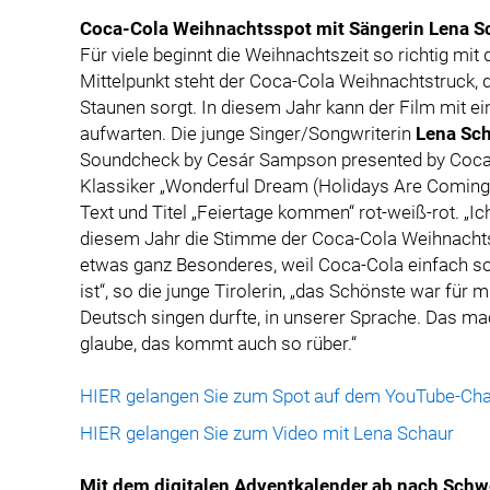
Coca-Cola Weihnachtsspot mit Sängerin Lena Sc
Für viele beginnt die Weihnachtszeit so richtig m
Mittelpunkt steht der Coca-Cola Weihnachtstruck, d
Staunen sorgt. In diesem Jahr kann der Film mit e
aufwarten. Die junge Singer/Songwriterin
Lena Sc
Soundcheck by Cesár Sampson presented by Coca-C
Klassiker „Wonderful Dream (Holidays Are Coming
Text und Titel „Feiertage kommen“ rot-weiß-rot. „Ich
diesem Jahr die Stimme der Coca-Cola Weihnachts
etwas ganz Besonderes, weil Coca-Cola einfach s
ist“, so die junge Tirolerin, „das Schönste war für 
Deutsch singen durfte, in unserer Sprache. Das mac
glaube, das kommt auch so rüber.“
HIER gelangen Sie zum Spot auf dem YouTube-Cha
HIER gelangen Sie zum Video mit Lena Schaur
Mit dem digitalen Adventkalender ab nach Sch