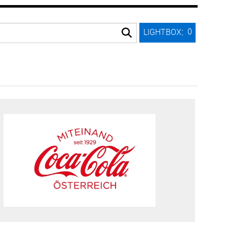
:
0
LIGHTBOX