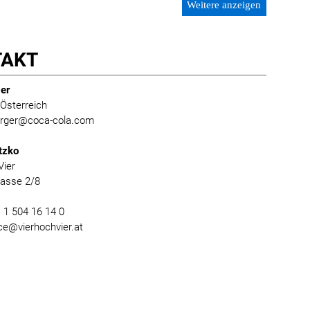
Weitere anzeigen
TAKT
er
Österreich
burger@coca-cola.com
tzko
Vier
gasse 2/8
) 1 504 16 14 0
ice@vierhochvier.at