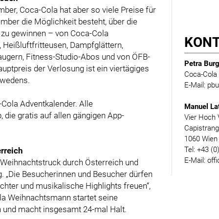
ber, Coca-Cola hat aber so viele Preise für
ember die Möglichkeit besteht, über die
e zu gewinnen – von Coca-Cola
KON
Heißluftfritteusen, Dampfglättern,
augern, Fitness-Studio-Abos und von ÖFB-
Petra Burg
uptpreis der Verlosung ist ein viertägiges
Coca-Cola 
hwedens.
E-Mail: p
Cola Adventkalender. Alle
Manuel La
die gratis auf allen gängigen App-
Vier Hoch 
Capistran
1060 Wien
Tel: +43 (0
rreich
E-Mail: off
 Weihnachtstruck durch Österreich und
g. „Die Besucherinnen und Besucher dürfen
chter und musikalische Highlights freuen“,
ola Weihnachtsmann startet seine
n und macht insgesamt 24-mal Halt.