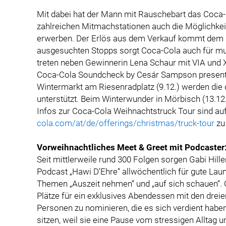
Mit dabei hat der Mann mit Rauschebart das Coca
zahlreichen Mitmachstationen auch die Möglichkeit
erwerben. Der Erlös aus dem Verkauf kommt dem 
ausgesuchten Stopps sorgt Coca-Cola auch für musi
treten neben Gewinnerin Lena Schaur mit VIA und 
Coca-Cola Soundcheck by Cesár Sampson presente
Wintermarkt am Riesenradplatz (9.12.) werden die 
unterstützt. Beim Winterwunder in Mörbisch (13.12
Infos zur Coca-Cola Weihnachtstruck Tour sind au
cola.com/at/de/offerings/christmas/truck-tour
zu 
Vorweihnachtliches Meet & Greet mit Podcaster
Seit mittlerweile rund 300 Folgen sorgen Gabi Hille
Podcast „Hawi D’Ehre“ allwöchentlich für gute Laun
Themen „Auszeit nehmen“ und „auf sich schauen“. 
Plätze für ein exklusives Abendessen mit den drei
Personen zu nominieren, die es sich verdient hab
sitzen, weil sie eine Pause vom stressigen Alltag 