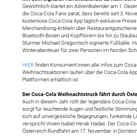
Gewöhnlich startet ein Adventkalender am 1. Dezem
die Coca-Cola Fans parat, dass bereits seit 3. Nov
kostenlose Coca-Cola App täglich exklusive Preis
Merchandising-Artikeln über Restaurantgutscheine, 
Bluetooth-Boxen und Kopfhörern bis hin zu Staubs
Stürmer Michael Gregoritsch signierte Fußbälle. Ha
Winterabenteuer für zwei Personen im Norden Sc
HIER
finden Konsument:innen alle Infos zum Coca-
Weihnachtsaktionen laufen über die Coca-Cola App, 
Plattformen erhältlich ist.
Der Coca-Cola Weihnachtstruck fährt durch Öste
Auch in diesem Jahr rollt der legendäre Coca-Cola
sorgt für leuchtende Augen und festliche Stimmun
sich auf unvergessliche Begegnungen, funkelnde Li
verspricht Vivien Isabel Herak Hadas. Der Coca-C
Österreich-Rundfahrt am 17. November in Dornbir