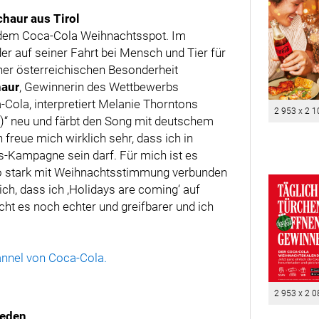
haur aus Tirol
it dem Coca-Cola Weihnachtsspot. Im
er auf seiner Fahrt bei Mensch und Tier für
iner österreichischen Besonderheit
haur
, Gewinnerin des Wettbewerbs
ola, interpretiert Melanie Thorntons
2 953 x 2 1
)“ neu und färbt den Song mit deutschem
 freue mich wirklich sehr, dass ich in
-Kampagne sein darf. Für mich ist es
o stark mit Weihnachtsstimmung verbunden
mich, dass ich ,Holidays are coming‘ auf
ht es noch echter und greifbarer und ich
nnel von Coca-Cola.
2 953 x 2 0
weden