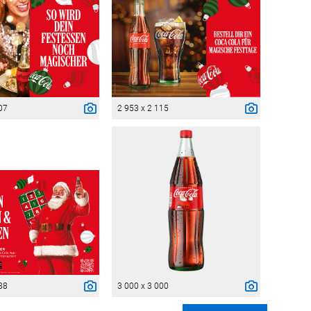
07
2 953 x 2 115
88
3 000 x 3 000