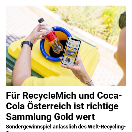
MELDUNGEN
COCA-COLA
COCA-COLA HBC ÖSTERREICH
RÖMERQUELLE
ÖSTERREICHISCHE SPORTHILFE
KESCH
BARFLY'S CLUB
SPORTS MEDIA AUSTRIA
CULINARIUS
Für RecycleMich und Coca-
RECYCLEMICH-INITIATIVE
Cola Österreich ist richtige
VIER HOCH VIER
Sammlung Gold wert
ALFIES
Sondergewinnspiel anlässlich des Welt-Recycling-
HANNERSBERG