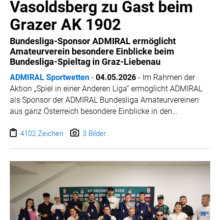
Vasoldsberg zu Gast beim
Grazer AK 1902
Bundesliga-Sponsor ADMIRAL ermöglicht
Amateurverein besondere Einblicke beim
Bundesliga-Spieltag in Graz-Liebenau
ADMIRAL Sportwetten
-
04.05.2026
-
Im Rahmen der
Aktion „Spiel in einer Anderen Liga“ ermöglicht ADMIRAL
als Sponsor der ADMIRAL Bundesliga Amateurvereinen
aus ganz Österreich besondere Einblicke in den
Profifußball. Zwölf ausgewählte Vereine erhalten dabei
die Gelegenheit, einen Spieltag hautnah mitzuerleben und
4102 Zeichen
3 Bilder
einen Blick hinter die Kulissen eines Bundesliga-Klubs zu
werfen.