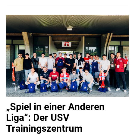
einen Blick hinter die Kulissen eines Bundesliga-Klubs zu
werfen. Gestern war die DSG Sportunion Altenberg aus
dem Bezirk Urfahr-Umgebung beim 2:1-Heimsieg des
LASK gegen den FC Red Bull Salzburg zu Gast.
Spieler:innen, Funktionär:innen und Fans konnten dabei
das Geschehen rund um den Spieltag aus einer ganz
neuen Perspektive erleben.
„Spiel in einer Anderen
Liga“: Der USV
Trainingszentrum