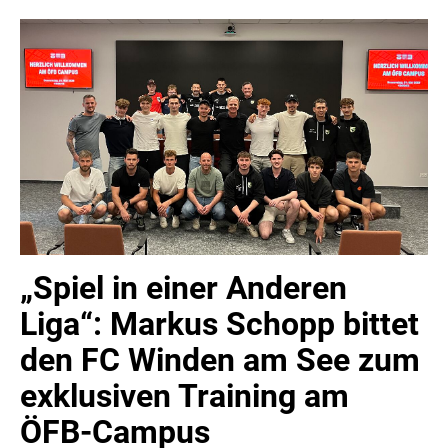
MELDUNGEN
COCA-COLA
COCA-COLA HBC ÖSTERREICH
RÖMERQUELLE
ÖSTERREICHISCHE SPORTHILFE
KESCH
BARFLY'S CLUB
„Spiel in einer Anderen
SPORTS MEDIA AUSTRIA
CULINARIUS
Liga“: Markus Schopp bittet
RECYCLEMICH-INITIATIVE
den FC Winden am See zum
VIER HOCH VIER
exklusiven Training am
ALFIES
ÖFB-Campus
HANNERSBERG