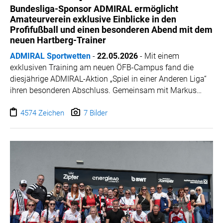
WILHELM-EXNER-MEDAILLEN STIFTUNG
Bundesliga-Sponsor ADMIRAL ermöglicht
Amateurverein exklusive Einblicke in den
ADMIRAL SPORTWETTEN
Profifußball und einen besonderen Abend mit dem
EWP RECYCLING PFAND ÖSTERREICH
neuen Hartberg-Trainer
ANNEMARIE CHARITY
ADMIRAL Sportwetten
-
22.05.2026
-
Mit einem
IMPERIAL MARKETS
exklusiven Training am neuen ÖFB-Campus fand die
diesjährige ADMIRAL-Aktion „Spiel in einer Anderen Liga“
TRÄGERVEREIN EINWEGPFAND
ihren besonderen Abschluss. Gemeinsam mit Markus
SPECIAL OLYMPICS ÖSTERREICH
Schopp erhielt der FC Winden am See aus dem
Burgenland außergewöhnliche Einblicke in den
4574 Zeichen
7 Bilder
MEDIA
Profifußball und nahm wertvolle Impulse für den
LOGOS
Amateurbereich mit.
COCA COLA
PRESSEKONTAKT