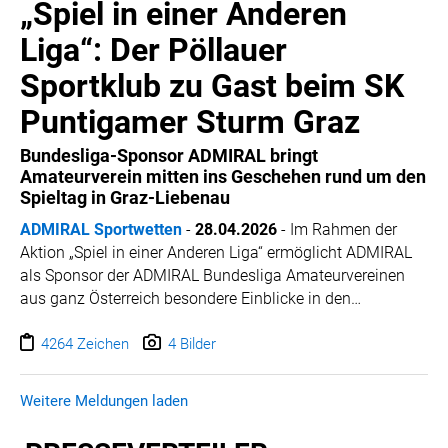
„Spiel in einer Anderen
Liga“: Der Pöllauer
Sportklub zu Gast beim SK
Puntigamer Sturm Graz
Bundesliga-Sponsor ADMIRAL bringt
Amateurverein mitten ins Geschehen rund um den
Spieltag in Graz-Liebenau
ADMIRAL Sportwetten
-
28.04.2026
-
Im Rahmen der
Aktion „Spiel in einer Anderen Liga“ ermöglicht ADMIRAL
als Sponsor der ADMIRAL Bundesliga Amateurvereinen
aus ganz Österreich besondere Einblicke in den
Profifußball. Zwölf ausgewählte Vereine erhalten dabei
die Gelegenheit, einen Spieltag hautnah mitzuerleben und
4264 Zeichen
4 Bilder
einen Blick hinter die Kulissen eines Bundesliga-Klubs zu
werfen.
Weitere Meldungen laden