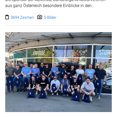
aus ganz Österreich besondere Einblicke in den
Profifußball. Zwölf ausgewählte Vereine erhalten dabei
die Gelegenheit, einen Spieltag hautnah mitzuerleben und
3694 Zeichen
5 Bilder
einen Blick hinter die Kulissen eines Bundesliga-Klubs zu
werfen.