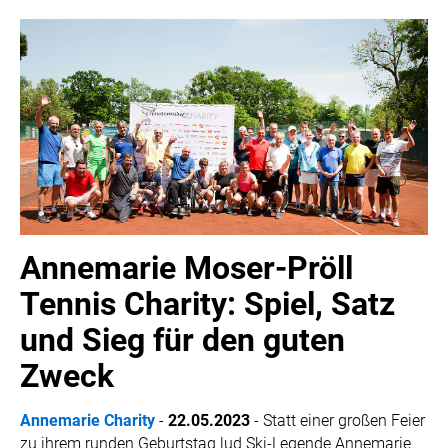
MELDUNGEN
COCA-COLA
COCA-COLA HBC ÖSTERREICH
RÖMERQUELLE
ÖSTERREICHISCHE SPORTHILFE
KESCH
BARFLY'S CLUB
Annemarie Moser-Pröll
SPORTS MEDIA AUSTRIA
Tennis Charity: Spiel, Satz
CULINARIUS
und Sieg für den guten
RECYCLEMICH-INITIATIVE
Zweck
VIER HOCH VIER
ALFIES
Annemarie Charity
-
22.05.2023
-
S
tatt einer großen Feier
HANNERSBERG
zu ihrem runden Geburtstag lud Ski-Legende Annemarie