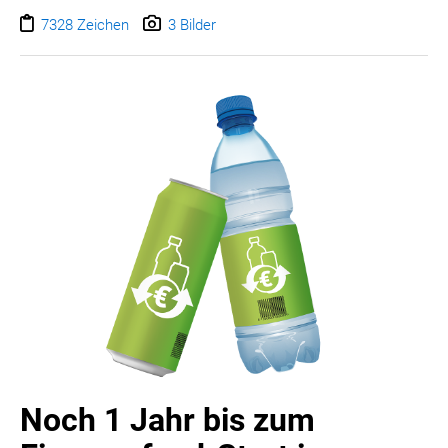
neue gesetzliche Regelung vorbereiten,
befassen sich
mittlerweile auch viele kleine Verkaufsstellen, die zur
7328 Zeichen
3 Bilder
Rücknahme verpflichtet sind, mit diesem Thema und
starten mit den Vorbereitungen. Die
verschiedenen
Rücknahmeprozesse werden in informativen Erklärvideos
und Webinaren auf
www.recycling-pfand.at
präsentiert.
Noch 1 Jahr bis zum