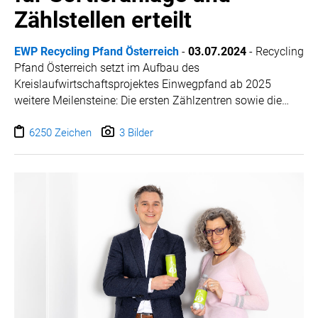
Zählstellen erteilt
EWP Recycling Pfand Österreich
-
03.07.2024
-
Recycling
Pfand Österreich setzt im Aufbau des
Kreislaufwirtschaftsprojektes Einwegpfand ab 2025
weitere Meilensteine: Die ersten Zählzentren sowie die
Sortieranlage wurden an erfahrene Partner beauftragt. Um
die Gebinde aus der manuellen Sammlung fachgerecht
6250 Zeichen
3 Bilder
zählen und sortieren zu können und somit im Kreislauf zu
führen, wurden mit der Auftragsvergabe die Weichen für
die notwendige Infrastruktur gestellt. Die geplanten
Zählanlagen und Sortierzentren ermöglichen
hochwertiges Recycling für einen geschlossenen
Wertstoffkreislauf von Kunststoffflaschen und
Aluminiumdosen.