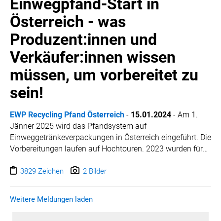
Einwegpfand-Start in
Österreich - was
Produzent:innen und
Verkäufer:innen wissen
müssen, um vorbereitet zu
sein!
EWP Recycling Pfand Österreich
-
15.01.2024
-
Am 1.
Jänner 2025 wird das Pfandsystem auf
Einweggetränkeverpackungen in Österreich eingeführt.
Die
Vorbereitungen laufen auf Hochtouren. 2023 wurden für
den Aufbau des Pfandsystems seitens der betrauten
zentralen Stelle Recycling Pfand Österreich wichtige
3829 Zeichen
2 Bilder
Meilensteine gesetzt. Diese umfassen den Aufbau der
Organisation, wichtige Ausschreibungen für
Weitere Meldungen laden
Rücknahmelogistik, IT und den Betrieb der Zähl- und
Sortieranlagen als auch die Implementierung der