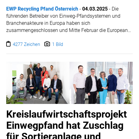
WILHELM-EXNER-MEDAILLEN STIFTUNG
EWP Recycling Pfand Österreich
-
04.03.2025
-
Die
ADMIRAL SPORTWETTEN
führenden Betreiber von Einweg-Pfandsystemen und
EWP RECYCLING PFAND ÖSTERREICH
Branchenakteure in Europa haben sich
zusammengeschlossen und Mitte Februar die European
ANNEMARIE CHARITY
Deposit Return Systems Association (EDRSA) ins Leben
IMPERIAL MARKETS
gerufen. Diese neue Vereinigung widmet sich dem
4277 Zeichen
1 Bild
TRÄGERVEREIN EINWEGPFAND
Erfahrungsaustausch und der intensiven
Zusammenarbeit aller Einweg-Pfandsysteme in Europa.
SPECIAL OLYMPICS ÖSTERREICH
Auch Recycling Pfand Österreich, die zentrale Stelle des
MEDIA
österreichischen Einwegpfandsystems, gehört zu den
Gründungsmitgliedern.
LOGOS
COCA COLA
PRESSEKONTAKT
Kreislaufwirtschaftsprojekt
Einwegpfand hat Zuschlag
für Sortieranlage und