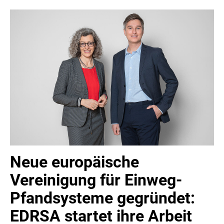
MELDUNGEN
COCA-COLA
COCA-COLA HBC ÖSTERREICH
RÖMERQUELLE
ÖSTERREICHISCHE SPORTHILFE
KESCH
BARFLY'S CLUB
SPORTS MEDIA AUSTRIA
CULINARIUS
Neue europäische
RECYCLEMICH-INITIATIVE
Vereinigung für Einweg-
VIER HOCH VIER
Pfandsysteme gegründet:
ALFIES
EDRSA startet ihre Arbeit
HANNERSBERG