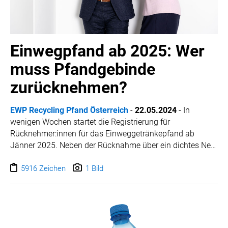
Einwegpfand ab 2025: Wer
muss Pfandgebinde
zurücknehmen?
EWP Recycling Pfand Österreich
-
22.05.2024
-
In
wenigen Wochen startet die Registrierung für
Rücknehmer:innen für das Einweggetränkepfand ab
Jänner 2025. Neben der Rücknahme über ein dichtes Netz
an Rücknahmeautomaten in den Supermärkten, müssen
auch kleine Verkaufsstellen, die Getränke in Dosen oder
5916 Zeichen
1 Bild
Einweg-Kunststoffflaschen verkaufen, wieder
zurücknehmen. Es gibt jedoch auch viele wichtige
Sonderregelungen insbesondere für klassische
Gastronomie, Getränkeautomaten, Online-Handel und
Essenszustellungen.