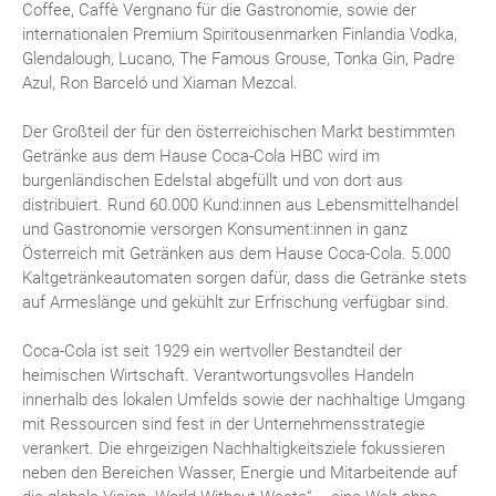
Coffee, Caffè Vergnano für die Gastronomie, sowie der
internationalen Premium Spiritousenmarken Finlandia Vodka,
Glendalough, Lucano, The Famous Grouse, Tonka Gin, Padre
Azul, Ron Barceló und Xiaman Mezcal.
Der Großteil der für den österreichischen Markt bestimmten
Getränke aus dem Hause Coca-Cola HBC wird im
burgenländischen Edelstal abgefüllt und von dort aus
distribuiert. Rund 60.000 Kund:innen aus Lebensmittelhandel
und Gastronomie versorgen Konsument:innen in ganz
Österreich mit Getränken aus dem Hause Coca-Cola. 5.000
Kaltgetränkeautomaten sorgen dafür, dass die Getränke stets
auf Armeslänge und gekühlt zur Erfrischung verfügbar sind.
Coca-Cola ist seit 1929 ein wertvoller Bestandteil der
heimischen Wirtschaft. Verantwortungsvolles Handeln
innerhalb des lokalen Umfelds sowie der nachhaltige Umgang
mit Ressourcen sind fest in der Unternehmensstrategie
verankert. Die ehrgeizigen Nachhaltigkeitsziele fokussieren
neben den Bereichen Wasser, Energie und Mitarbeitende auf