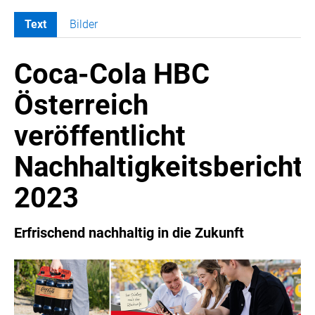
Text
Bilder
MELDUNGEN
Coca-Cola HBC
COCA-COLA
COCA-COLA HBC ÖSTERREICH
Österreich
Nemiroff
veröffentlicht
Padre Azul
The Famous Grouse
Nachhaltigkeitsbericht
Ron Barceló
2023
Costa Coffee
Glendalough
Erfrischend nachhaltig in die Zukunft
Caffè Vergnano
Naked Malt
Finlandia
RÖMERQUELLE