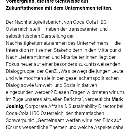
Vordergrund, die ihre Sichtweise auf
SPECIAL OLYMPICS ÖSTERREICH
Zukunftsthemen mit dem Unternehmen teilten.
MEDIA
Der Nachhaltigkeitsbericht von Coca-Cola HBC
LOGOS
Österreich stellt – neben der transparenten und
selbstkritischen Darstellung der
COCA COLA
Nachhaltigkeitsmaßnahmen des Unternehmens – die
PRESSEKONTAKT
Interaktion mit seinen Stakeholdern in den Mittelpunkt.
Nach Lieferant:innen und Mitarbeiter:innen liegt der
Fokus heuer auf einer besonders zukunftsweisenden
Dialoggruppe: der GenZ. „Was bewegt die jungen Leute
und wie möchten sie in den gesellschaftspolitischen
Dialog sowie Umwelt- und Sozialinitiativen
eingebunden werden? Diesen Fragen widmeten wir uns
im Zuge unseres aktuellen Berichts“, verdeutlicht
Mark
Joainig
, Corporate Affairs & Sustainability Director bei
Coca-Cola HBC Österreich, den thematischen
Schwerpunkt. „Gemeinsam werfen wir einen Blick auf
für uns wesentliche Themen und welche Aspekte dabei