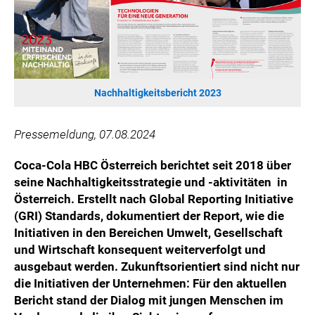
ÖSTERREICHISCHE SPORTHILFE
KESCH
BARFLY'S CLUB
SPORTS MEDIA AUSTRIA
CULINARIUS
Nachhaltigkeitsbericht 2023
RECYCLEMICH-INITIATIVE
Pressemeldung, 07.08.2024
VIER HOCH VIER
ALFIES
Coca-Cola HBC Österreich berichtet seit 2018 über
HANNERSBERG
seine Nachhaltigkeitsstrategie und -aktivitäten in
WILHELM-EXNER-MEDAILLEN STIFTUNG
Österreich. Erstellt nach Global Reporting Initiative
(GRI) Standards, dokumentiert der Report, wie die
ADMIRAL SPORTWETTEN
Initiativen in den Bereichen Umwelt, Gesellschaft
EWP RECYCLING PFAND ÖSTERREICH
und Wirtschaft konsequent weiterverfolgt und
ANNEMARIE CHARITY
ausgebaut werden. Zukunftsorientiert sind nicht nur
IMPERIAL MARKETS
die Initiativen der Unternehmen: Für den aktuellen
Bericht stand der Dialog mit jungen Menschen im
TRÄGERVEREIN EINWEGPFAND