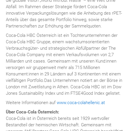
die globale Vision „World Without Waste“ – eine Welt ohne
Abfall. Im Rahmen dieser Strategie fördert Coca-Cola
innovative Verpackungslösungen wie die Anhebung des rPET-
Anteils über das gesamte Portfolio hinweg, sowie starke
Partnerschaften zur Erhöhung der Sammelquoten.
Coca-Cola HBC Österreich ist ein Tochterunternehmen der
Coca-Cola HBC Gruppe, einem wachstumsorientierten
Verbrauchsgüter- und strategischen Abfüllpartner der The
Coca-Cola Company mit einem Verkaufsvolumen von 2,7
Milliarden unit cases. Gemeinsam mit unseren Kund:innen
versorgen wir gruppenweit mehr als 715 Millionen
Konsument:innen in 29 Ländern auf 3 Kontinenten mit einem
vielfältigen Portfolio.Das Unternehmen notiert an der Börse in
London mit Zweitlistung in Athen. Coca-Cola HBC ist im Dow
Jones Sustainability Index und im FTSE4Good Index gelistet.
Weitere Informationen auf
www.coca-colahellenic.at
Über Coca-Cola Österreich:
Coca-Cola ist in Österreich bereits seit 1929 wertvoller
Bestandteil der heimischen Wirtschaft. Gemeinsam mit