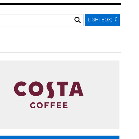
:
0
LIGHTBOX