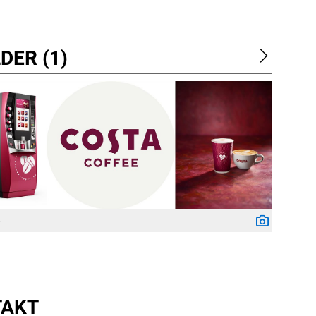
DER (1)
5
TAKT