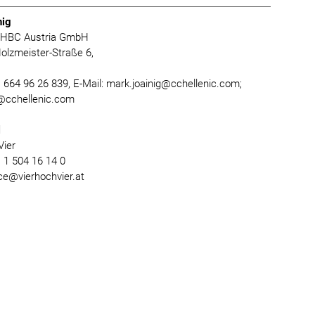
nig
 HBC Austria GmbH
olzmeister-Straße 6,
n
0) 664 96 26 839, E-Mail: mark.joainig@cchellenic.com;
@cchellenic.com
l
Vier
) 1 504 16 14 0
ice@vierhochvier.at