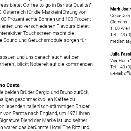
ss bietet Coffee-to-go in Barista Qualität“,
Mark Joai
C Österreich für die Markteinführung von
Coca-Cola
 100 Prozent echte Bohnen und 100 Prozent
Clemens-H
ianten und verschiedenen Flavours bietet
1100 Wie
interaktiver Touchscreen macht die
Tel: +43 (
he Sound-und Geruchsmodule sorgen für
medien.at
Julia Fass
usbauen und uns danach auch auf den
Vier Hoch 
trieren“, blickt Nobereit auf die kommenden
Tel: +43 (0
E-Mail: off
uno Costa
ie beiden Brüder Sergio und Bruno zurück,
inmaligen geschmackvollen Kaffee zu
don lebenden italienisch-stämmigen Brüder
ren von Parma nach England, um 1971 ihren
 Signature Blend der Marke ist und seither
en waren das berühmte Hotel The Ritz und