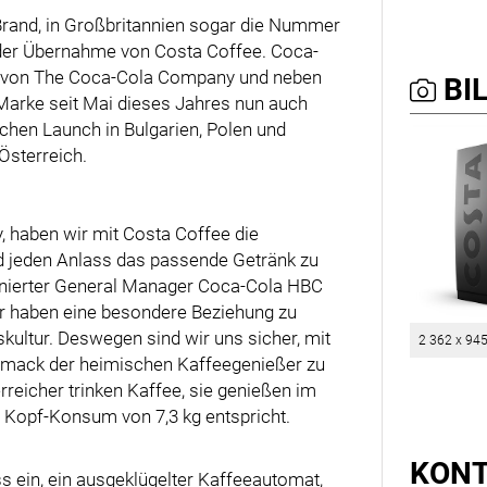
Brand, in Großbritannien sogar die Nummer
t der Übernahme von Costa Coffee. Coca-
er von The Coca-Cola Company und neben
BIL
e Marke seit Mai dieses Jahres nun auch
chen Launch in Bulgarien, Polen und
Österreich.
 haben wir mit Costa Coffee die
nd jeden Anlass das passende Getränk zu
ignierter General Manager Coca-Cola HBC
er haben eine besondere Beziehung zu
uskultur. Deswegen sind wir uns sicher, mit
2 362 x 94
hmack der heimischen Kaffeegenießer zu
rreicher trinken Kaffee, sie genießen im
 Kopf-Konsum von 7,3 kg entspricht.
KON
ss ein, ein ausgeklügelter Kaffeeautomat,