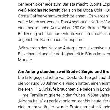
der jeden oder jede zum Barista macht. „Costa Expre
weiß
Nicolas Nobereit
, der sich bei Coca-Cola HB
Costa Coffee verantwortlich zeichnet. „Es werden
echte Milch verwendet. Das Angebot an Kaffee-Var
eine theoretische Auswahl an 250 Getränken.“ Ein 
Bedienung sehr konsumentenfreundlich, zusätzlic
angenehme Kaffeehausatmosphäre.
„Wir werden das Netz an Automaten sukzessive a
Einzelhandel und die Verfügbarkeit in Büros konzen
Monate.
Am Anfang standen zwei Brüder: Sergio und Br
Die Erfolgsgeschichte von Costa Coffee geht auf d
die vor rund 50 Jahren die Vision hatten, einen e
kreieren. 112 Anläufe brauchten die beiden in Lon
– ihre Familie migrierte in den frühen 1960er Jah
„Mocha Italia“ zu perfektionieren, der bis heute der
nicht mehr verändert wurde. Erste namhafte Kund