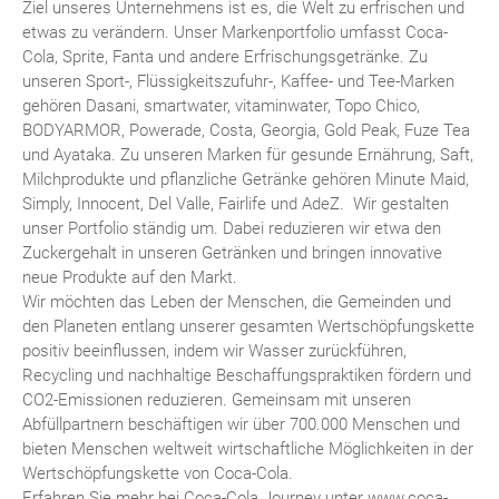
Ziel unseres Unternehmens ist es, die Welt zu erfrischen und
etwas zu verändern. Unser Markenportfolio umfasst Coca-
Cola, Sprite, Fanta und andere Erfrischungsgetränke. Zu
unseren Sport-, Flüssigkeitszufuhr-, Kaffee- und Tee-Marken
gehören Dasani, smartwater, vitaminwater, Topo Chico,
BODYARMOR, Powerade, Costa, Georgia, Gold Peak, Fuze Tea
und Ayataka. Zu unseren Marken für gesunde Ernährung, Saft,
Milchprodukte und pflanzliche Getränke gehören Minute Maid,
Simply, Innocent, Del Valle, Fairlife und AdeZ. Wir gestalten
unser Portfolio ständig um. Dabei reduzieren wir etwa den
Zuckergehalt in unseren Getränken und bringen innovative
neue Produkte auf den Markt.
Wir möchten das Leben der Menschen, die Gemeinden und
den Planeten entlang unserer gesamten Wertschöpfungskette
positiv beeinflussen, indem wir Wasser zurückführen,
Recycling und nachhaltige Beschaffungspraktiken fördern und
CO2-Emissionen reduzieren. Gemeinsam mit unseren
Abfüllpartnern beschäftigen wir über 700.000 Menschen und
bieten Menschen weltweit wirtschaftliche Möglichkeiten in der
Wertschöpfungskette von Coca-Cola.
Erfahren Sie mehr bei Coca-Cola Journey unter www.coca-