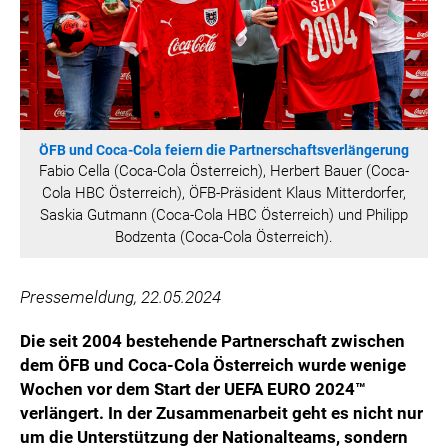
HANNERSBERG
WILHELM-EXNER-MEDAILLEN STIFTUNG
ADMIRAL SPORTWETTEN
EWP RECYCLING PFAND ÖSTERREICH
ANNEMARIE CHARITY
ÖFB und Coca-Cola feiern die Partnerschaftsverlängerung
IMPERIAL MARKETS
Fabio Cella (Coca-Cola Österreich), Herbert Bauer (Coca-
TRÄGERVEREIN EINWEGPFAND
Cola HBC Österreich), ÖFB-Präsident Klaus Mitterdorfer,
Saskia Gutmann (Coca-Cola HBC Österreich) und Philipp
SPECIAL OLYMPICS ÖSTERREICH
Bodzenta (Coca-Cola Österreich).
MEDIA
Pressemeldung, 22.05.2024
LOGOS
COCA COLA
Die seit 2004 bestehende Partnerschaft zwischen
dem ÖFB und Coca-Cola Österreich wurde wenige
PRESSEKONTAKT
Wochen vor dem Start der UEFA EURO 2024™
verlängert. In der Zusammenarbeit geht es nicht nur
um die Unterstützung der Nationalteams, sondern