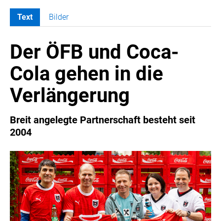
Text
Bilder
MELDUNGEN
Der ÖFB und Coca-
COCA-COLA
Coca-Cola CUP
Cola gehen in die
COCA-COLA HBC ÖSTERREICH
Verlängerung
RÖMERQUELLE
ÖSTERREICHISCHE SPORTHILFE
Breit angelegte Partnerschaft besteht seit
KESCH
2004
BARFLY'S CLUB
SPORTS MEDIA AUSTRIA
CULINARIUS
RECYCLEMICH-INITIATIVE
VIER HOCH VIER
ALFIES