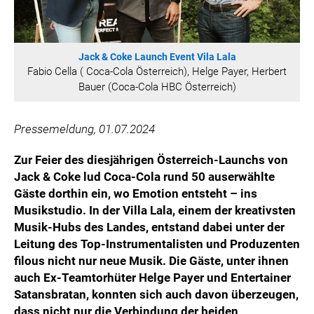
HANNERSBERG
WILHELM-EXNER-MEDAILLEN STIFTUNG
ADMIRAL SPORTWETTEN
Jack & Coke Launch Event Vila Lala
EWP RECYCLING PFAND ÖSTERREICH
Fabio Cella ( Coca-Cola Österreich), Helge Payer, Herbert
Bauer (Coca-Cola HBC Österreich)
ANNEMARIE CHARITY
IMPERIAL MARKETS
Pressemeldung, 01.07.2024
TRÄGERVEREIN EINWEGPFAND
SPECIAL OLYMPICS ÖSTERREICH
Zur Feier des diesjährigen Österreich-Launchs von
Jack & Coke lud Coca-Cola rund 50 auserwählte
MEDIA
Gäste dorthin ein, wo Emotion entsteht – ins
Musikstudio. In der Villa Lala, einem der kreativsten
LOGOS
Musik-Hubs des Landes, entstand dabei unter der
COCA COLA
Leitung des Top-Instrumentalisten und Produzenten
PRESSEKONTAKT
filous nicht nur neue Musik. Die Gäste, unter ihnen
auch Ex-Teamtorhüter Helge Payer und Entertainer
Satansbratan, konnten sich auch davon überzeugen,
dass nicht nur die Verbindung der beiden