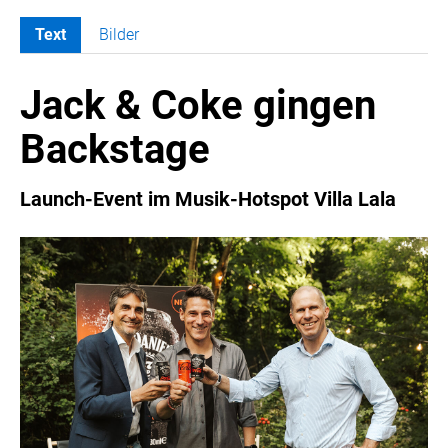
Text
Bilder
MELDUNGEN
Jack & Coke gingen
COCA-COLA
Coca-Cola CUP
Backstage
COCA-COLA HBC ÖSTERREICH
RÖMERQUELLE
Launch-Event im Musik-Hotspot Villa Lala
ÖSTERREICHISCHE SPORTHILFE
KESCH
BARFLY'S CLUB
SPORTS MEDIA AUSTRIA
CULINARIUS
RECYCLEMICH-INITIATIVE
VIER HOCH VIER
ALFIES