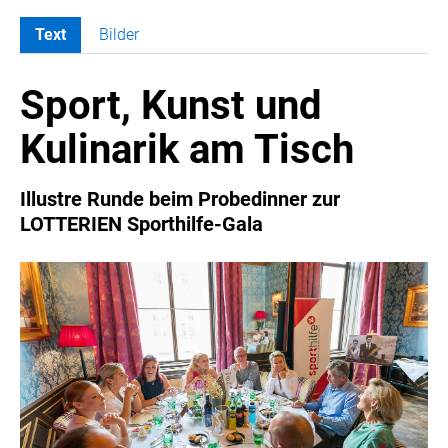
Text
Bilder
MELDUNGEN
Sport, Kunst und
COCA-COLA
COCA-COLA HBC ÖSTERREICH
Kulinarik am Tisch
RÖMERQUELLE
ÖSTERREICHISCHE SPORTHILFE
Illustre Runde beim Probedinner zur
KESCH
LOTTERIEN Sporthilfe-Gala
BARFLY'S CLUB
SPORTS MEDIA AUSTRIA
CULINARIUS
RECYCLEMICH-INITIATIVE
VIER HOCH VIER
ALFIES
HANNERSBERG