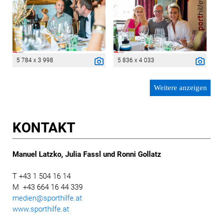
5 784 x 3 998
5 836 x 4 033
Weitere anzeigen
KONTAKT
Manuel Latzko, Julia Fassl und Ronni Gollatz
T +43 1 504 16 14
M +43 664 16 44 339
medien@sporthilfe.at
www.sporthilfe.at