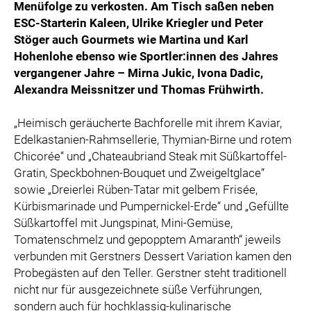
Menüfolge zu verkosten. Am Tisch saßen neben
ESC-Starterin Kaleen, Ulrike Kriegler und Peter
Stöger auch Gourmets wie Martina und Karl
Hohenlohe ebenso wie Sportler:innen des Jahres
vergangener Jahre – Mirna Jukic, Ivona Dadic,
Alexandra Meissnitzer und Thomas Frühwirth.
„Heimisch geräucherte Bachforelle mit ihrem Kaviar,
Edelkastanien-Rahmsellerie, Thymian-Birne und rotem
Chicorée“ und „Chateaubriand Steak mit Süßkartoffel-
Gratin, Speckbohnen-Bouquet und Zweigeltglace“
sowie „Dreierlei Rüben-Tatar mit gelbem Frisée,
Kürbismarinade und Pumpernickel-Erde“ und „Gefüllte
Süßkartoffel mit Jungspinat, Mini-Gemüse,
Tomatenschmelz und gepopptem Amaranth“ jeweils
verbunden mit Gerstners Dessert Variation kamen den
Probegästen auf den Teller. Gerstner steht traditionell
nicht nur für ausgezeichnete süße Verführungen,
sondern auch für hochklassig-kulinarische