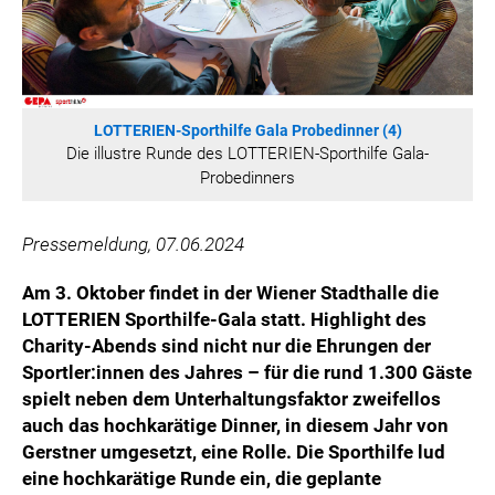
WILHELM-EXNER-MEDAILLEN STIFTUNG
ADMIRAL SPORTWETTEN
EWP RECYCLING PFAND ÖSTERREICH
ANNEMARIE CHARITY
LOTTERIEN-Sporthilfe Gala Probedinner (4)
IMPERIAL MARKETS
Die illustre Runde des LOTTERIEN-Sporthilfe Gala-
Probedinners
TRÄGERVEREIN EINWEGPFAND
SPECIAL OLYMPICS ÖSTERREICH
Pressemeldung, 07.06.2024
MEDIA
Am 3. Oktober findet in der Wiener Stadthalle die
LOGOS
LOTTERIEN Sporthilfe-Gala statt. Highlight des
COCA COLA
Charity-Abends sind nicht nur die Ehrungen der
Sportler:innen des Jahres – für die rund 1.300 Gäste
PRESSEKONTAKT
spielt neben dem Unterhaltungsfaktor zweifellos
auch das hochkarätige Dinner, in diesem Jahr von
Gerstner umgesetzt, eine Rolle. Die Sporthilfe lud
eine hochkarätige Runde ein, die geplante