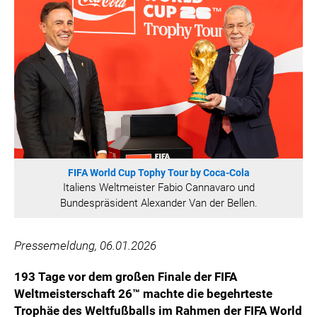
HANNERSBERG
WILHELM-EXNER-MEDAILLEN STIFTUNG
ADMIRAL SPORTWETTEN
EWP RECYCLING PFAND ÖSTERREICH
ANNEMARIE CHARITY
IMPERIAL MARKETS
TRÄGERVEREIN EINWEGPFAND
SPECIAL OLYMPICS ÖSTERREICH
FIFA World Cup Tophy Tour by Coca-Cola
MEDIA
Italiens Weltmeister Fabio Cannavaro und
Bundespräsident Alexander Van der Bellen.
LOGOS
COCA COLA
Pressemeldung, 06.01.2026
PRESSEKONTAKT
193 Tage vor dem großen Finale der FIFA
Weltmeisterschaft 26™ machte die begehrteste
Trophäe des Weltfußballs im Rahmen der FIFA World