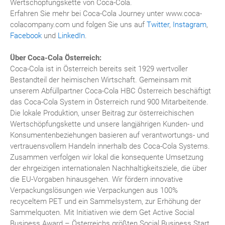
Wertschöpfungskette von Coca-Cola.
Erfahren Sie mehr bei Coca-Cola Journey unter www.coca-
colacompany.com und folgen Sie uns auf
Twitter
,
Instagram
,
Facebook
und
LinkedIn
.
Über Coca-Cola Österreich:
Coca-Cola ist in Österreich bereits seit 1929 wertvoller
Bestandteil der heimischen Wirtschaft. Gemeinsam mit
unserem Abfüllpartner Coca-Cola HBC Österreich beschäftigt
das Coca-Cola System in Österreich rund 900 Mitarbeitende.
Die lokale Produktion, unser Beitrag zur österreichischen
Wertschöpfungskette und unsere langjährigen Kunden- und
Konsumentenbeziehungen basieren auf verantwortungs- und
vertrauensvollem Handeln innerhalb des Coca-Cola Systems.
Zusammen verfolgen wir lokal die konsequente Umsetzung
der ehrgeizigen internationalen Nachhaltigkeitsziele, die über
die EU-Vorgaben hinausgehen. Wir fördern innovative
Verpackungslösungen wie Verpackungen aus 100%
recyceltem PET und ein Sammelsystem, zur Erhöhung der
Sammelquoten. Mit Initiativen wie dem Get Active Social
Business Award – Österreichs größten Social Business Start