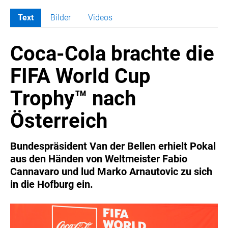
Text
Bilder
Videos
MELDUNGEN
Coca-Cola brachte die
COCA-COLA
Coca-Cola CUP
FIFA World Cup
COCA-COLA HBC ÖSTERREICH
Trophy™ nach
RÖMERQUELLE
ÖSTERREICHISCHE SPORTHILFE
Österreich
KESCH
BARFLY'S CLUB
Bundespräsident Van der Bellen erhielt Pokal
aus den Händen von Weltmeister Fabio
SPORTS MEDIA AUSTRIA
Cannavaro und lud Marko Arnautovic zu sich
CULINARIUS
in die Hofburg ein.
RECYCLEMICH-INITIATIVE
VIER HOCH VIER
ALFIES