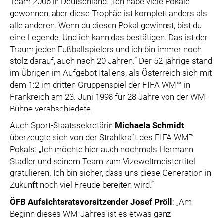
Team 2006 in Deutschland: „Ich habe viele Pokale
gewonnen, aber diese Trophäe ist komplett anders als
alle anderen. Wenn du diesen Pokal gewinnst, bist du
eine Legende. Und ich kann das bestätigen. Das ist der
Traum jeden Fußballspielers und ich bin immer noch
stolz darauf, auch nach 20 Jahren.“ Der 52-jährige stand
im Übrigen im Aufgebot Italiens, als Österreich sich mit
dem 1:2 im dritten Gruppenspiel der FIFA WM™ in
Frankreich am 23. Juni 1998 für 28 Jahre von der WM-
Bühne verabschiedete.
Auch Sport-Staatssekretärin
Michaela Schmidt
überzeugte sich von der Strahlkraft des FIFA WM™
Pokals: „Ich möchte hier auch nochmals Hermann
Stadler und seinem Team zum Vizeweltmeistertitel
gratulieren. Ich bin sicher, dass uns diese Generation in
Zukunft noch viel Freude bereiten wird.“
ÖFB Aufsichtsratsvorsitzender Josef Pröll
: „Am
Beginn dieses WM-Jahres ist es etwas ganz