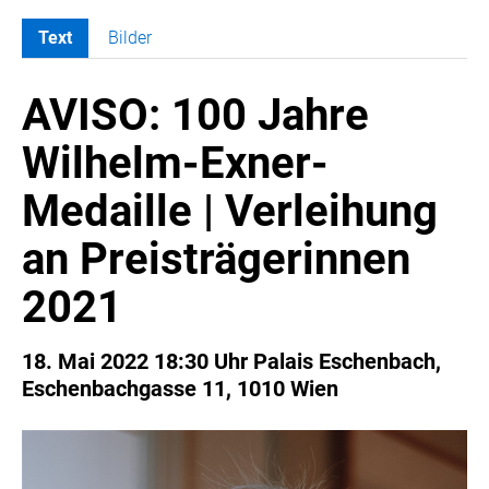
Text
Bilder
MELDUNGEN
AVISO: 100 Jahre
COCA-COLA
COCA-COLA HBC ÖSTERREICH
Wilhelm-Exner-
RÖMERQUELLE
Medaille | Verleihung
ÖSTERREICHISCHE SPORTHILFE
KESCH
an Preisträgerinnen
BARFLY'S CLUB
2021
SPORTS MEDIA AUSTRIA
CULINARIUS
18. Mai 2022 18:30 Uhr Palais Eschenbach,
RECYCLEMICH-INITIATIVE
Eschenbachgasse 11, 1010 Wien
VIER HOCH VIER
ALFIES
HANNERSBERG