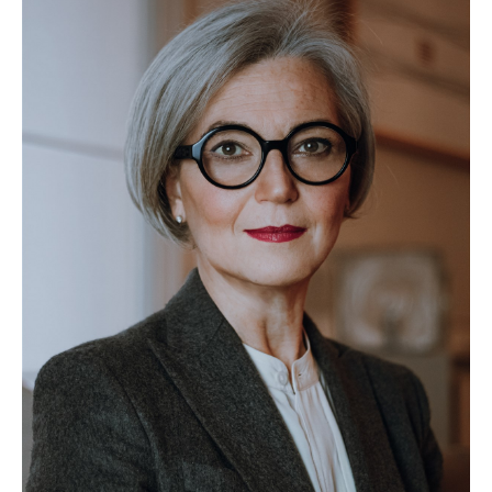
WILHELM-EXNER-MEDAILLEN STIFTUNG
ADMIRAL SPORTWETTEN
EWP RECYCLING PFAND ÖSTERREICH
ANNEMARIE CHARITY
IMPERIAL MARKETS
TRÄGERVEREIN EINWEGPFAND
SPECIAL OLYMPICS ÖSTERREICH
MEDIA
LOGOS
COCA COLA
PRESSEKONTAKT