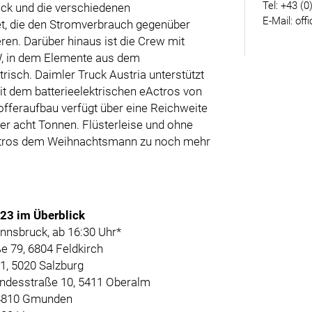
Tel: +43 (0
uck und die verschiedenen
E-Mail: off
t, die den Stromverbrauch gegenüber
n. Darüber hinaus ist die Crew mit
W, in dem Elemente aus dem
trisch. Daimler Truck Austria unterstützt
t dem batterieelektrischen eActros von
fferaufbau verfügt über eine Reichweite
er acht Tonnen. Flüsterleise und ohne
Actros dem Weihnachtsmann zu noch mehr
23 im Überblick
Innsbruck, ab 16:30 Uhr*
ße 79, 6804 Feldkirch
1, 5020 Salzburg
Landesstraße 10, 5411 Oberalm
, 4810 Gmunden