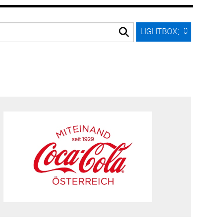
:
0
LIGHTBOX