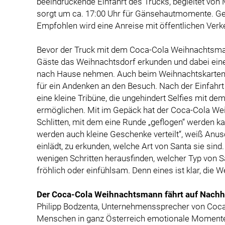
beeindruckende Einfahrt des Trucks, begleitet von
sorgt um ca. 17:00 Uhr für Gänsehautmomente. Gep
Empfohlen wird eine Anreise mit öffentlichen Verk
Bevor der Truck mit dem Coca-Cola Weihnachtsmann
Gäste das Weihnachtsdorf erkunden und dabei eine
nach Hause nehmen. Auch beim Weihnachtskarten
für ein Andenken an den Besuch. Nach der Einfahrt
eine kleine Tribüne, die ungehindert Selfies mit
ermöglichen. Mit im Gepäck hat der Coca-Cola Wei
Schlitten, mit dem eine Runde „geflogen“ werden ka
werden auch kleine Geschenke verteilt“, weiß Anus
einlädt, zu erkunden, welche Art von Santa sie sin
wenigen Schritten herausfinden, welcher Typ von San
fröhlich oder einfühlsam. Denn eines ist klar, die 
Der Coca-Cola Weihnachtsmann fährt auf Nachha
Philipp Bodzenta, Unternehmenssprecher von Coca-
Menschen in ganz Österreich emotionale Momente 