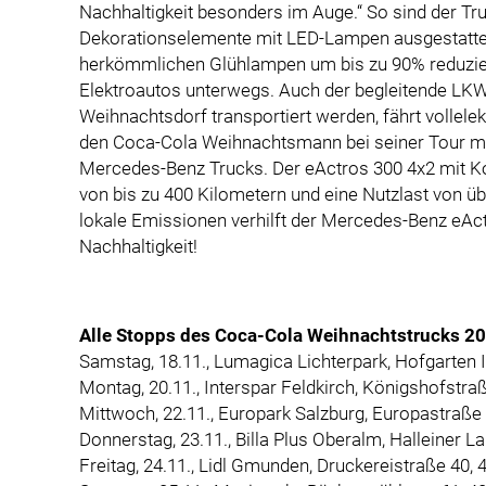
Nachhaltigkeit besonders im Auge.“ So sind der Tr
Dekorationselemente mit LED-Lampen ausgestatte
herkömmlichen Glühlampen um bis zu 90% reduziere
Elektroautos unterwegs. Auch der begleitende LK
Weihnachtsdorf transportiert werden, fährt vollelek
den Coca-Cola Weihnachtsmann bei seiner Tour mi
Mercedes-Benz Trucks. Der eActros 300 4x2 mit Ko
von bis zu 400 Kilometern und eine Nutzlast von üb
lokale Emissionen verhilft der Mercedes-Benz e
Nachhaltigkeit!
Alle Stopps des Coca-Cola Weihnachtstrucks 20
Samstag, 18.11., Lumagica Lichterpark, Hofgarten 
Montag, 20.11., Interspar Feldkirch, Königshofstra
Mittwoch, 22.11., Europark Salzburg, Europastraße 
Donnerstag, 23.11., Billa Plus Oberalm, Halleiner 
Freitag, 24.11., Lidl Gmunden, Druckereistraße 40