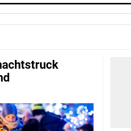
nachtstruck
nd