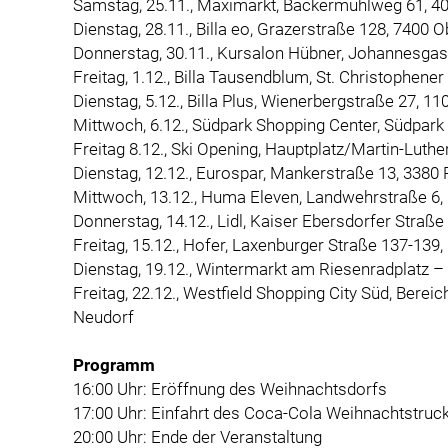
Samstag, 25.11., Maximarkt, Bäckermühlweg 61, 40
Dienstag, 28.11., Billa eo, Grazerstraße 128, 7400 
Donnerstag, 30.11., Kursalon Hübner, Johannesgas
Freitag, 1.12., Billa Tausendblum, St. Christophen
Dienstag, 5.12., Billa Plus, Wienerbergstraße 27, 1
Mittwoch, 6.12., Südpark Shopping Center, Südpark 
Freitag 8.12., Ski Opening, Hauptplatz/Martin-Luth
Dienstag, 12.12., Eurospar, Mankerstraße 13, 3380
Mittwoch, 13.12., Huma Eleven, Landwehrstraße 6,
Donnerstag, 14.12., Lidl, Kaiser Ebersdorfer Straße
Freitag, 15.12., Hofer, Laxenburger Straße 137-139
Dienstag, 19.12., Wintermarkt am Riesenradplatz – 
Freitag, 22.12., Westfield Shopping City Süd, Berei
Neudorf
Programm
16:00 Uhr: Eröffnung des Weihnachtsdorfs
17:00 Uhr: Einfahrt des Coca-Cola Weihnachtstruc
20:00 Uhr: Ende der Veranstaltung