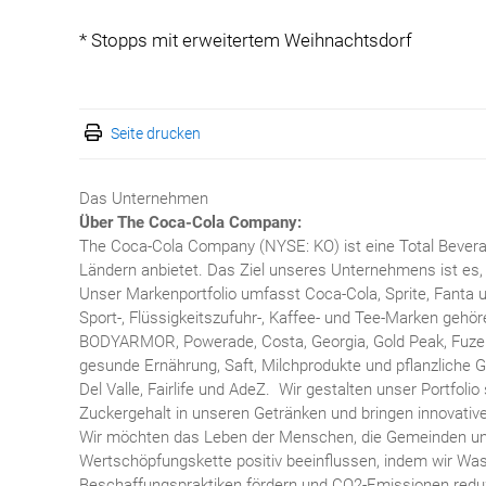
* Stopps mit erweitertem Weihnachtsdorf
Seite drucken
Das Unternehmen
Über The Coca-Cola Company:
The Coca-Cola Company (NYSE: KO) ist eine Total Bevera
Ländern anbietet. Das Ziel unseres Unternehmens ist es, 
Unser Markenportfolio umfasst Coca-Cola, Sprite, Fanta 
Sport-, Flüssigkeitszufuhr-, Kaffee- und Tee-Marken gehö
BODYARMOR, Powerade, Costa, Georgia, Gold Peak, Fuze 
gesunde Ernährung, Saft, Milchprodukte und pflanzliche G
Del Valle, Fairlife und AdeZ. Wir gestalten unser Portfoli
Zuckergehalt in unseren Getränken und bringen innovativ
Wir möchten das Leben der Menschen, die Gemeinden un
Wertschöpfungskette positiv beeinflussen, indem wir Was
Beschaffungspraktiken fördern und CO2-Emissionen redu