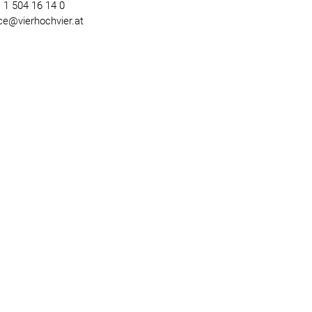
) 1 504 16 14 0
ice@vierhochvier.at