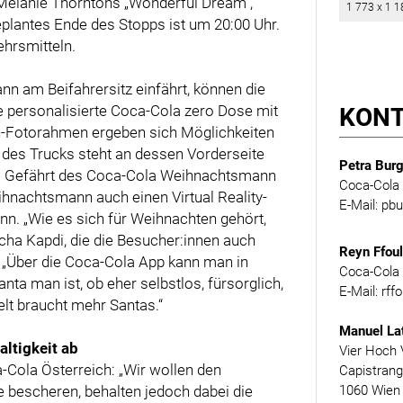
 Melanie Thorntons „Wonderful Dream“,
1 773 x 1 1
lantes Ende des Stopps ist um 20:00 Uhr.
ehrsmitteln.
 am Beifahrersitz einfährt, können die
 personalisierte Coca-Cola zero Dose mit
KON
-Fotorahmen ergeben sich Möglichkeiten
 des Trucks steht an dessen Vorderseite
Petra Burg
 dem Gefährt des Coca-Cola Weihnachtsmann
Coca-Cola 
hnachtsmann auch einen Virtual Reality-
E-Mail: p
nn. „Wie es sich für Weihnachten gehört,
cha Kapdi, die die Besucher:innen auch
Reyn Ffou
d. „Über die Coca-Cola App kann man in
Coca-Cola 
ta man ist, ob eher selbstlos, fürsorglich,
E-Mail: rf
Welt braucht mehr Santas.“
Manuel La
ltigkeit ab
Vier Hoch 
Cola Österreich: „Wir wollen den
Capistran
bescheren, behalten jedoch dabei die
1060 Wien