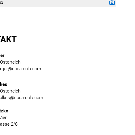
82
TAKT
er
Österreich
burger@coca-cola.com
lkes
Österreich
foulkes@coca-cola.com
tzko
Vier
gasse 2/8