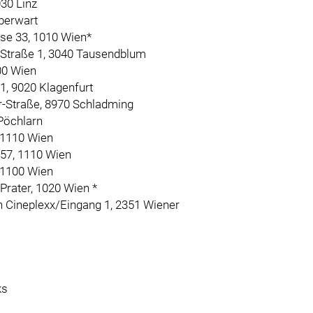
30 Linz
Oberwart
se 33, 1010 Wien*
er Straße 1, 3040 Tausendblum
100 Wien
1, 9020 Klagenfurt
er-Straße, 8970 Schladming
 Pöchlarn
 1110 Wien
 57, 1110 Wien
, 1100 Wien
Prater, 1020 Wien *
ch Cineplexx/Eingang 1,
2351 Wiener
ks