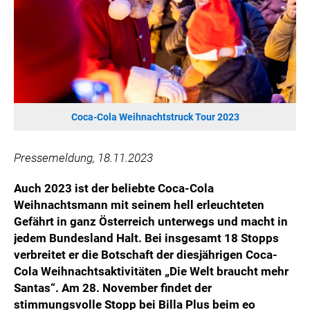
HANNERSBERG
WILHELM-EXNER-MEDAILLEN STIFTUNG
ADMIRAL SPORTWETTEN
EWP RECYCLING PFAND ÖSTERREICH
ANNEMARIE CHARITY
IMPERIAL MARKETS
Coca-Cola Weihnachtstruck Tour 2023
TRÄGERVEREIN EINWEGPFAND
SPECIAL OLYMPICS ÖSTERREICH
Pressemeldung, 18.11.2023
MEDIA
Auch 2023 ist der beliebte Coca-Cola
Weihnachtsmann mit seinem hell erleuchteten
LOGOS
Gefährt in ganz Österreich unterwegs und macht in
COCA COLA
jedem Bundesland Halt. Bei insgesamt 18 Stopps
verbreitet er die Botschaft der diesjährigen Coca-
PRESSEKONTAKT
Cola Weihnachtsaktivitäten „Die Welt braucht mehr
Santas“. Am 28. November findet der
stimmungsvolle Stopp bei Billa Plus beim eo