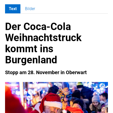
Text
Bilder
MELDUNGEN
Der Coca-Cola
COCA-COLA
Coca-Cola CUP
Weihnachtstruck
COCA-COLA HBC ÖSTERREICH
kommt ins
RÖMERQUELLE
ÖSTERREICHISCHE SPORTHILFE
Burgenland
KESCH
BARFLY'S CLUB
Stopp am 28. November in Oberwart
SPORTS MEDIA AUSTRIA
CULINARIUS
RECYCLEMICH-INITIATIVE
VIER HOCH VIER
ALFIES