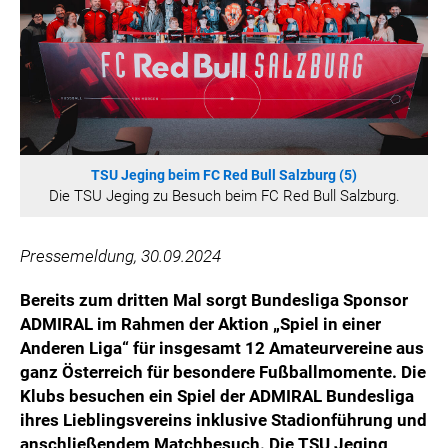
WILHELM-EXNER-MEDAILLEN STIFTUNG
ADMIRAL SPORTWETTEN
EWP RECYCLING PFAND ÖSTERREICH
ANNEMARIE CHARITY
IMPERIAL MARKETS
TRÄGERVEREIN EINWEGPFAND
TSU Jeging beim FC Red Bull Salzburg (5)
SPECIAL OLYMPICS ÖSTERREICH
Die TSU Jeging zu Besuch beim FC Red Bull Salzburg.
MEDIA
Pressemeldung, 30.09.2024
LOGOS
Bereits zum dritten Mal sorgt Bundesliga Sponsor
COCA COLA
ADMIRAL im Rahmen der Aktion „Spiel in einer
PRESSEKONTAKT
Anderen Liga“ für insgesamt 12 Amateurvereine aus
ganz Österreich für besondere Fußballmomente. Die
Klubs besuchen ein Spiel der ADMIRAL Bundesliga
ihres Lieblingsvereins inklusive Stadionführung und
anschließendem Matchbesuch. Die TSU Jeging