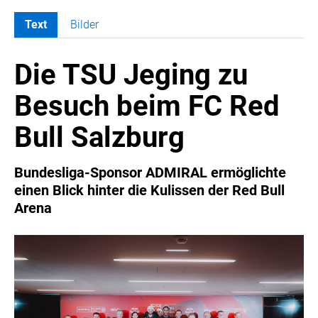
Text
Bilder
MELDUNGEN
Die TSU Jeging zu
COCA-COLA
COCA-COLA HBC ÖSTERREICH
Besuch beim FC Red
RÖMERQUELLE
Bull Salzburg
ÖSTERREICHISCHE SPORTHILFE
KESCH
Bundesliga-Sponsor ADMIRAL ermöglichte
BARFLY'S CLUB
einen Blick hinter die Kulissen der Red Bull
SPORTS MEDIA AUSTRIA
Arena
CULINARIUS
RECYCLEMICH-INITIATIVE
VIER HOCH VIER
ALFIES
HANNERSBERG