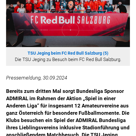
WILHELM-EXNER-MEDAILLEN STIFTUNG
ADMIRAL SPORTWETTEN
EWP RECYCLING PFAND ÖSTERREICH
ANNEMARIE CHARITY
IMPERIAL MARKETS
TRÄGERVEREIN EINWEGPFAND
TSU Jeging beim FC Red Bull Salzburg (5)
SPECIAL OLYMPICS ÖSTERREICH
Die TSU Jeging zu Besuch beim FC Red Bull Salzburg.
MEDIA
Pressemeldung, 30.09.2024
LOGOS
Bereits zum dritten Mal sorgt Bundesliga Sponsor
COCA COLA
ADMIRAL im Rahmen der Aktion „Spiel in einer
PRESSEKONTAKT
Anderen Liga“ für insgesamt 12 Amateurvereine aus
ganz Österreich für besondere Fußballmomente. Die
Klubs besuchen ein Spiel der ADMIRAL Bundesliga
ihres Lieblingsvereins inklusive Stadionführung und
anschließendem Matchbesuch. Die TSU Jeging