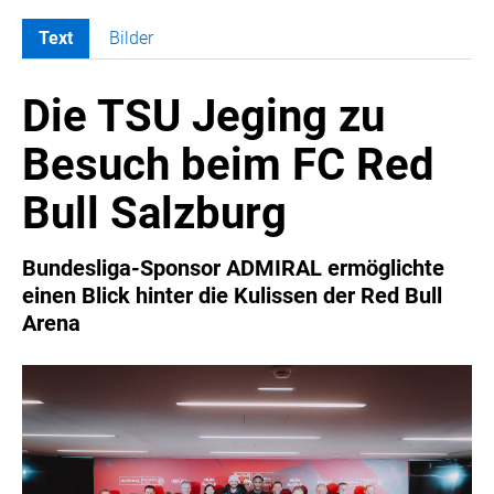
Text
Bilder
MELDUNGEN
Die TSU Jeging zu
COCA-COLA
COCA-COLA HBC ÖSTERREICH
Besuch beim FC Red
RÖMERQUELLE
Bull Salzburg
ÖSTERREICHISCHE SPORTHILFE
KESCH
Bundesliga-Sponsor ADMIRAL ermöglichte
BARFLY'S CLUB
einen Blick hinter die Kulissen der Red Bull
SPORTS MEDIA AUSTRIA
Arena
CULINARIUS
RECYCLEMICH-INITIATIVE
VIER HOCH VIER
ALFIES
HANNERSBERG