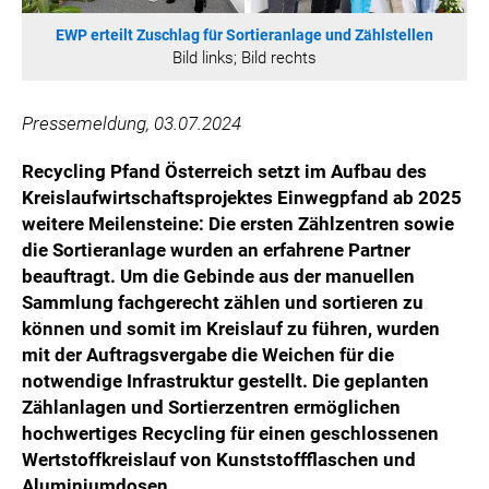
WILHELM-EXNER-MEDAILLEN STIFTUNG
EWP erteilt Zuschlag für Sortieranlage und Zählstellen
ADMIRAL SPORTWETTEN
Bild links; Bild rechts
EWP RECYCLING PFAND ÖSTERREICH
ANNEMARIE CHARITY
Pressemeldung, 03.07.2024
IMPERIAL MARKETS
Recycling Pfand Österreich setzt im Aufbau des
TRÄGERVEREIN EINWEGPFAND
Kreislaufwirtschaftsprojektes Einwegpfand ab 2025
SPECIAL OLYMPICS ÖSTERREICH
weitere Meilensteine: Die ersten Zählzentren sowie
die Sortieranlage wurden an erfahrene Partner
MEDIA
beauftragt. Um die Gebinde aus der manuellen
LOGOS
Sammlung fachgerecht zählen und sortieren zu
können und somit im Kreislauf zu führen, wurden
COCA COLA
mit der Auftragsvergabe die Weichen für die
PRESSEKONTAKT
notwendige Infrastruktur gestellt. Die geplanten
Zählanlagen und Sortierzentren ermöglichen
hochwertiges Recycling für einen geschlossenen
Wertstoffkreislauf von Kunststoffflaschen und
Aluminiumdosen.