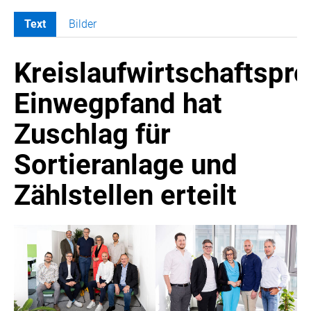
Text
Bilder
MELDUNGEN
Kreislaufwirtschaftspro
COCA-COLA
COCA-COLA HBC ÖSTERREICH
Einwegpfand hat
RÖMERQUELLE
Zuschlag für
ÖSTERREICHISCHE SPORTHILFE
KESCH
Sortieranlage und
BARFLY'S CLUB
Zählstellen erteilt
SPORTS MEDIA AUSTRIA
CULINARIUS
RECYCLEMICH-INITIATIVE
VIER HOCH VIER
ALFIES
HANNERSBERG