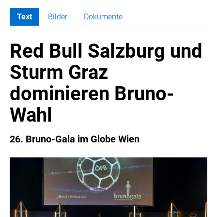
Text
Bilder
Dokumente
MELDUNGEN
Red Bull Salzburg und
COCA-COLA
COCA-COLA HBC ÖSTERREICH
Sturm Graz
RÖMERQUELLE
dominieren Bruno-
ÖSTERREICHISCHE SPORTHILFE
KESCH
Wahl
BARFLY'S CLUB
SPORTS MEDIA AUSTRIA
26. Bruno-Gala im Globe Wien
CULINARIUS
RECYCLEMICH-INITIATIVE
VIER HOCH VIER
ALFIES
HANNERSBERG