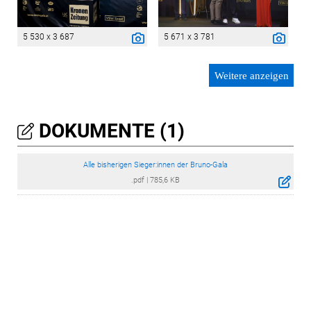
5 530 x 3 687
5 671 x 3 781
Weitere anzeigen
DOKUMENTE (1)
Alle bisherigen Sieger:innen der Bruno-Gala
.pdf
|
785,6 KB