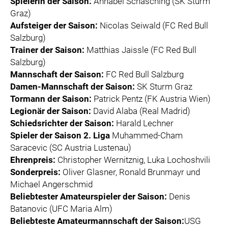
Spielerin der Saison:
Annabel Schasching (SK Sturm
Graz)
Aufsteiger der Saison:
Nicolas Seiwald (FC Red Bull
Salzburg)
Trainer der Saison:
Matthias Jaissle (FC Red Bull
Salzburg)
Mannschaft der Saison:
FC Red Bull Salzburg
Damen-Mannschaft der Saison:
SK Sturm Graz
Tormann der Saison:
Patrick Pentz (FK Austria Wien)
Legionär der Saison:
David Alaba (Real Madrid)
Schiedsrichter der Saison:
Harald Lechner
Spieler der Saison 2.
Liga
Muhammed-Cham
Saracevic (SC Austria Lustenau)
Ehrenpreis:
Christopher Wernitznig, Luka Lochoshvili
Sonderpreis:
Oliver Glasner, Ronald Brunmayr und
Michael Angerschmid
Beliebtester Amateurspieler der Saison:
Denis
Batanovic (UFC Maria Alm)
Beliebteste Amateurmannschaft der Saison:
USG