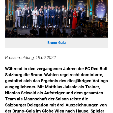
WILHELM-EXNER-MEDAILLEN STIFTUNG
ADMIRAL SPORTWETTEN
EWP RECYCLING PFAND ÖSTERREICH
ANNEMARIE CHARITY
IMPERIAL MARKETS
TRÄGERVEREIN EINWEGPFAND
Bruno-Gala
SPECIAL OLYMPICS ÖSTERREICH
Pressemeldung, 19.09.2022
MEDIA
Während in den vergangenen Jahren der FC Red Bull
LOGOS
Salzburg die Bruno-Wahlen regelrecht dominierte,
COCA COLA
gestaltet sich das Ergebnis des diesjährigen Votings
PRESSEKONTAKT
ausgeglichener. Mit Matthias Jaissle als Trainer,
Nicolas Seiwald als Aufsteiger und dem gesamten
Team als Mannschaft der Saison reiste die
Salzburger Delegation mit drei Auszeichnungen von
der Bruno-Gala im Globe Wien nach Hause. Spieler