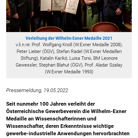
WILHELM-EXNER-MEDAILLEN STIFTUNG
ADMIRAL SPORTWETTEN
EWP RECYCLING PFAND ÖSTERREICH
ANNEMARIE CHARITY
Verleihung der Wilhelm Exner Medaille 2021
IMPERIAL MARKETS
v.li.n.re: Prof. Wolfgang Knoll (W.Exner Medaille 2008),
TRÄGERVEREIN EINWEGPFAND
Peter Lieber (ÖGV), Stefan Radel (W.Exner Medaillen
Stiftung), Katalin Karikó, Luisa Torsi, BM Leonore
SPECIAL OLYMPICS ÖSTERREICH
Gewessler, Stephan Blahut (ÖGV), Prof. Aladar Szalay
MEDIA
(W.Exner Medaille 1993)
LOGOS
Pressemeldung, 19.05.2022
COCA COLA
Seit nunmehr 100 Jahren verleiht der
PRESSEKONTAKT
Österreichische Gewerbeverein die Wilhelm-Exner
Medaille an Wissenschafterinnen und
Wissenschafter, deren Erkenntnisse wichtige
gewerbe-industrielle Anwendungen hervorbrachten