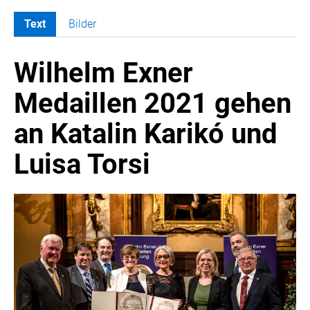
Text
Bilder
MELDUNGEN
Wilhelm Exner
COCA-COLA
COCA-COLA HBC ÖSTERREICH
Medaillen 2021 gehen
RÖMERQUELLE
an Katalin Karikó und
ÖSTERREICHISCHE SPORTHILFE
KESCH
Luisa Torsi
BARFLY'S CLUB
SPORTS MEDIA AUSTRIA
CULINARIUS
RECYCLEMICH-INITIATIVE
VIER HOCH VIER
ALFIES
HANNERSBERG