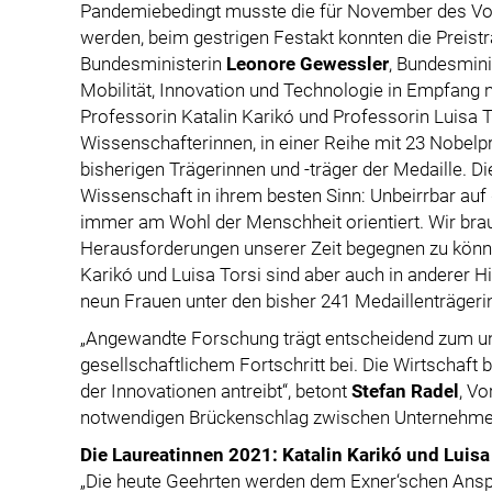
Pandemiebedingt musste die für November des Vo
werden, beim gestrigen Festakt konnten die Preist
Bundesministerin
Leonore Gewessler
, Bundesmini
Mobilität, Innovation und Technologie in Empfang 
Professorin Katalin Karikó und Professorin Luisa 
Wissenschafterinnen, in einer Reihe mit 23 Nobelpr
bisherigen Trägerinnen und -träger der Medaille. D
Wissenschaft in ihrem besten Sinn: Unbeirrbar auf
immer am Wohl der Menschheit orientiert. Wir bra
Herausforderungen unserer Zeit begegnen zu könne
Karikó und Luisa Torsi sind aber auch in anderer Hi
neun Frauen unter den bisher 241 Medaillenträgerin
„Angewandte Forschung trägt entscheidend zum u
gesellschaftlichem Fortschritt bei. Die Wirtschaft
der Innovationen antreibt“, betont
Stefan Radel
, Vo
notwendigen Brückenschlag zwischen Unternehme
Die Laureatinnen 2021: Katalin Karikó und Luisa
„Die heute Geehrten werden dem Exner‘schen Anspr