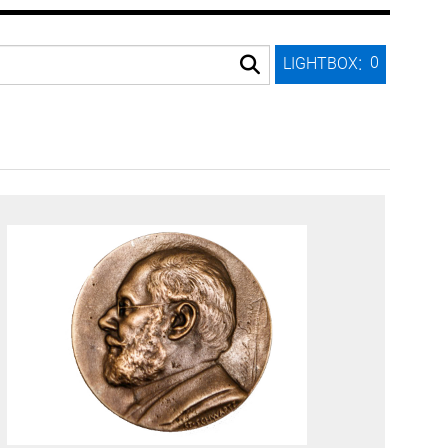
:
0
LIGHTBOX