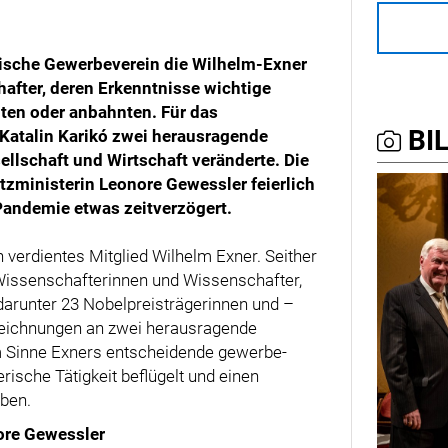
hische Gewerbeverein die Wilhelm-Exner
after, deren Erkenntnisse wichtige
ten oder anbahnten. Für das
BIL
Katalin Karikó zwei herausragende
llschaft und Wirtschaft veränderte. Die
zministerin Leonore Gewessler feierlich
Pandemie etwas zeitverzögert.
 verdientes Mitglied Wilhelm Exner. Seither
Wissenschafterinnen und Wissenschafter,
darunter 23 Nobelpreisträgerinnen und –
szeichnungen an zwei herausragende
im Sinne Exners entscheidende gewerbe-
ische Tätigkeit beflügelt und einen
aben.
ore Gewessler