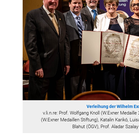
Verleihung der Wilhelm Ex
v.li.n.re: Prof. Wolfgang Knoll (W.Exner Medaill
(W.Exner Medaillen Stiftung), Katalin Karikó, Lu
Blahut (ÖGV), Prof. Aladar Szala