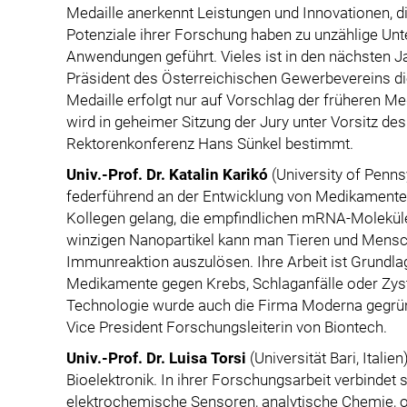
Medaille anerkennt Leistungen und Innovationen, 
Potenziale ihrer Forschung haben zu unzählige U
Anwendungen geführt. Vieles ist in den nächsten J
Präsident des Österreichischen Gewerbevereins di
Medaille erfolgt nur auf Vorschlag der früheren Me
wird in geheimer Sitzung der Jury unter Vorsitz de
Rektorenkonferenz Hans Sünkel bestimmt.
Univ.-Prof. Dr. Katalin Karikó
(University of Penns
federführend an der Entwicklung von Medikamenten
Kollegen gelang, die empfindlichen mRNA-Moleküle
winzigen Nanopartikel kann man Tieren und Mensche
Immunreaktion auszulösen. Ihre Arbeit ist Grundla
Medikamente gegen Krebs, Schlaganfälle oder Zyst
Technologie wurde auch die Firma Moderna gegründe
Vice President Forschungsleiterin von Biontech.
Univ.-Prof. Dr. Luisa Torsi
(Universität Bari, Italie
Bioelektronik. In ihrer Forschungsarbeit verbindet 
elektrochemische Sensoren, analytische Chemie, or