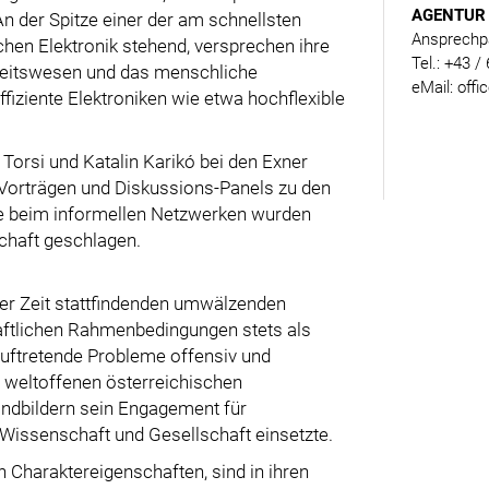
AGENTUR 
n der Spitze einer der am schnellsten
Ansprechpa
en Elektronik stehend, versprechen ihre
Tel.: +43 /
eitswesen und das menschliche
eMail: offi
fiziente Elektroniken wie etwa hochflexible
 Torsi und Katalin Karikó bei den Exner
n Vorträgen und Diskussions-Panels zu den
 beim informellen Netzwerken wurden
chaft geschlagen.
ner Zeit stattfindenden umwälzenden
aftlichen Rahmenbedingungen stets als
auftretende Probleme offensiv und
n weltoffenen österreichischen
indbildern sein Engagement für
Wissenschaft und Gesellschaft einsetzte.
 Charaktereigenschaften, sind in ihren