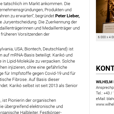
die tatschlich im Markt ankommen. Die
nternehmensgründungen, Produkten und
ahren zu erwarten“, begründet
Peter Lieber,
e Juryentscheidung. Die Zuerkennung der
daillenträgerinnen und Medaillenträger und
s früheren Vorsitzenden der
6 000 x 4 0
ylvania, USA; Biontech, Deutschland) ist
 auf mRNA-Basis beteiligt. Karikó und
 in Lipid-Moleküle zu verpacken. Solche
KON
n injizieren, ohne eine gefährliche
ge für Impfstoffe gegen Covid-19 und für
ische Fibrose. Auf Basis dieser
WILHELM 
t. Karikó selbst ist seit 2013 als Senior
Ansprechpa
Tel.: +43 /
eMail: bla
n), ist Pionierin der organischen
www.wilhe
sie übergreifend elektronische und
ganische Halbleiter, Festkörper-