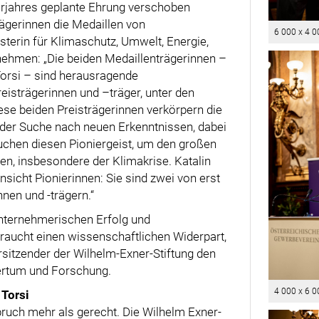
rjahres geplante Ehrung verschoben
rägerinnen die Medaillen von
6 000 x 4 0
sterin für Klimaschutz, Umwelt, Energie,
nehmen: „Die beiden Medaillenträgerinnen –
Torsi – sind herausragende
eisträgerinnen und –träger, unter den
iese beiden Preisträgerinnen verkörpern die
 der Suche nach neuen Erkenntnissen, dabei
uchen diesen Pioniergeist, um den großen
n, insbesondere der Klimakrise. Katalin
nsicht Pionierinnen: Sie sind zwei von erst
nen und -trägern.“
nternehmerischen Erfolg und
 braucht einen wissenschaftlichen Widerpart,
rsitzender der Wilhelm-Exner-Stiftung den
rtum und Forschung.
4 000 x 6 0
 Torsi
uch mehr als gerecht. Die Wilhelm Exner-