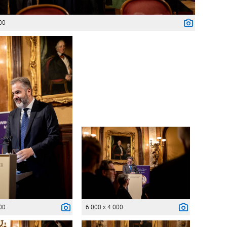
00
00
6 000 x 4 000