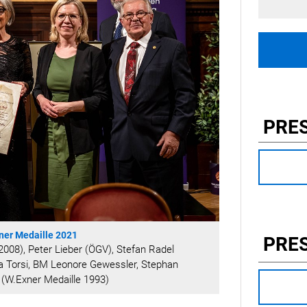
PRE
ner Medaille 2021
PRE
e 2008), Peter Lieber (ÖGV), Stefan Radel
isa Torsi, BM Leonore Gewessler, Stephan
y (W.Exner Medaille 1993)