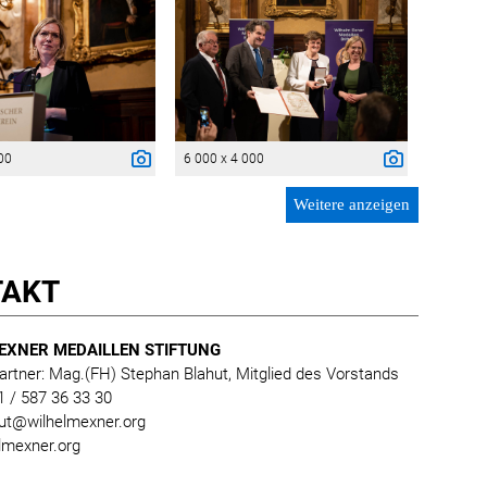
00
6 000 x 4 000
Weitere anzeigen
TAKT
EXNER MEDAILLEN STIFTUNG
rtner: Mag.(FH) Stephan Blahut, Mitglied des Vorstands
 1 / 587 36 33 30
hut@wilhelmexner.org
lmexner.org