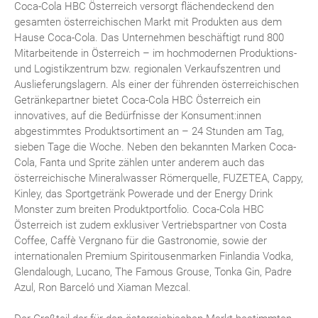
Coca-Cola HBC Österreich versorgt flächendeckend den
gesamten österreichischen Markt mit Produkten aus dem
Hause Coca-Cola. Das Unternehmen beschäftigt rund 800
Mitarbeitende in Österreich – im hochmodernen Produktions-
und Logistikzentrum bzw. regionalen Verkaufszentren und
Auslieferungslagern. Als einer der führenden österreichischen
Getränkepartner bietet Coca-Cola HBC Österreich ein
innovatives, auf die Bedürfnisse der Konsument:innen
abgestimmtes Produktsortiment an – 24 Stunden am Tag,
sieben Tage die Woche. Neben den bekannten Marken Coca-
Cola, Fanta und Sprite zählen unter anderem auch das
österreichische Mineralwasser Römerquelle, FUZETEA, Cappy,
Kinley, das Sportgetränk Powerade und der Energy Drink
Monster zum breiten Produktportfolio. Coca-Cola HBC
Österreich ist zudem exklusiver Vertriebspartner von Costa
Coffee, Caffè Vergnano für die Gastronomie, sowie der
internationalen Premium Spiritousenmarken Finlandia Vodka,
Glendalough, Lucano, The Famous Grouse, Tonka Gin, Padre
Azul, Ron Barceló und Xiaman Mezcal.