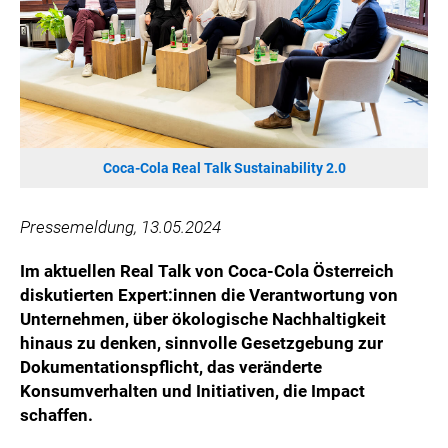
HANNERSBERG
WILHELM-EXNER-MEDAILLEN STIFTUNG
ADMIRAL SPORTWETTEN
EWP RECYCLING PFAND ÖSTERREICH
ANNEMARIE CHARITY
IMPERIAL MARKETS
Coca-Cola Real Talk Sustainability 2.0
TRÄGERVEREIN EINWEGPFAND
SPECIAL OLYMPICS ÖSTERREICH
Pressemeldung, 13.05.2024
MEDIA
Im aktuellen Real Talk von Coca-Cola Österreich
diskutierten Expert:innen die Verantwortung von
LOGOS
Unternehmen, über ökologische Nachhaltigkeit
COCA COLA
hinaus zu denken, sinnvolle Gesetzgebung zur
Dokumentationspflicht, das veränderte
PRESSEKONTAKT
Konsumverhalten und Initiativen, die Impact
schaffen.