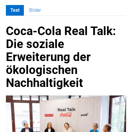
Text
Bilder
MELDUNGEN
Coca-Cola Real Talk:
COCA-COLA
Coca-Cola CUP
Die soziale
COCA-COLA HBC ÖSTERREICH
Erweiterung der
RÖMERQUELLE
ÖSTERREICHISCHE SPORTHILFE
ökologischen
KESCH
Nachhaltigkeit
BARFLY'S CLUB
SPORTS MEDIA AUSTRIA
CULINARIUS
RECYCLEMICH-INITIATIVE
VIER HOCH VIER
ALFIES