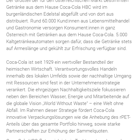
Der Großteil der für den österreichischen Markt bestimmten
Getränke aus dem Hause Coca-Cola HBC wird im
burgenländischen Edelstal abgefüllt und von dort aus
distribuiert. Rund 60.000 Kund:innen aus Lebensmittelhandel
und Gastronomie versorgen Konsument:innen in ganz
Österreich mit Getränken aus dem Hause Coca-Cola. 5.000
Kaltgetränkeautomaten sorgen dafür, dass die Getränke stets
auf Armeslänge und gekühlt zur Erfrischung verfügbar sind.
Coca-Cola ist seit 1929 ein wertvoller Bestandteil der
heimischen Wirtschaft. Verantwortungsvolles Handeln
innerhalb des lokalen Umfelds sowie der nachhaltige Umgang
mit Ressourcen sind fest in der Unternehmensstrategie
verankert. Die ehrgeizigen Nachhaltigkeitsziele fokussieren
neben den Bereichen Wasser, Energie und Mitarbeitende auf
die globale Vision „World Without Waste“ – eine Welt ohne
Abfall. Im Rahmen dieser Strategie fördert Coca-Cola
innovative Verpackungslösungen wie die Anhebung des rPET-
Anteils über das gesamte Portfolio hinweg, sowie starke
Partnerschaften zur Erhöhung der Sammelquoten.