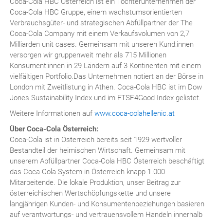
Coca-Cola HBC Österreich ist ein Tochterunternehmen der
Coca-Cola HBC Gruppe, einem wachstumsorientierten
Verbrauchsgüter- und strategischen Abfüllpartner der The
Coca-Cola Company mit einem Verkaufsvolumen von 2,7
Milliarden unit cases. Gemeinsam mit unseren Kund:innen
versorgen wir gruppenweit mehr als 715 Millionen
Konsument:innen in 29 Ländern auf 3 Kontinenten mit einem
vielfältigen Portfolio.Das Unternehmen notiert an der Börse in
London mit Zweitlistung in Athen. Coca-Cola HBC ist im Dow
Jones Sustainability Index und im FTSE4Good Index gelistet.
Weitere Informationen auf
www.coca-colahellenic.at
Über Coca-Cola Österreich:
Coca-Cola ist in Österreich bereits seit 1929 wertvoller
Bestandteil der heimischen Wirtschaft. Gemeinsam mit
unserem Abfüllpartner Coca-Cola HBC Österreich beschäftigt
das Coca-Cola System in Österreich knapp 1.000
Mitarbeitende. Die lokale Produktion, unser Beitrag zur
österreichischen Wertschöpfungskette und unsere
langjährigen Kunden- und Konsumentenbeziehungen basieren
auf verantwortungs- und vertrauensvollem Handeln innerhalb