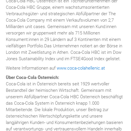
Coca-Cola HBC Österreich ist ein Tochterunternehmen der
Coca-Cola HBC Gruppe, einem wachstumsorientierten
Verbrauchsgüter- und strategischen Abfüllpartner der The
Coca-Cola Company mit einem Verkaufsvolumen von 2,7
Milliarden unit cases. Gemeinsam mit unseren Kund:innen
versorgen wir gruppenweit mehr als 715 Millionen
Konsument:innen in 29 Ländern auf 3 Kontinenten mit einem
vielfältigen Portfolio.Das Unternehmen notiert an der Börse in
London mit Zweitlistung in Athen. Coca-Cola HBC ist im Dow
Jones Sustainability Index und im FTSE4Good Index gelistet.
Weitere Informationen auf
www.coca-colahellenic.at
Über Coca-Cola Österreich:
Coca-Cola ist in Österreich bereits seit 1929 wertvoller
Bestandteil der heimischen Wirtschaft. Gemeinsam mit
unserem Abfüllpartner Coca-Cola HBC Österreich beschäftigt
das Coca-Cola System in Österreich knapp 1.000
Mitarbeitende. Die lokale Produktion, unser Beitrag zur
österreichischen Wertschöpfungskette und unsere
langjährigen Kunden- und Konsumentenbeziehungen basieren
auf verantwortungs- und vertrauensvollem Handeln innerhalb