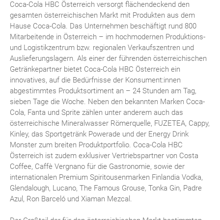
Coca-Cola HBC Österreich versorgt flächendeckend den
gesamten österreichischen Markt mit Produkten aus dem
Hause Coca-Cola. Das Unternehmen beschäftigt rund 800
Mitarbeitende in Österreich – im hochmodernen Produktions-
und Logistikzentrum bzw. regionalen Verkaufszentren und
Auslieferungslagern. Als einer der führenden österreichischen
Getränkepartner bietet Coca-Cola HBC Österreich ein
innovatives, auf die Bedürfnisse der Konsument:innen
abgestimmtes Produktsortiment an – 24 Stunden am Tag,
sieben Tage die Woche. Neben den bekannten Marken Coca-
Cola, Fanta und Sprite zählen unter anderem auch das
österreichische Mineralwasser Römerquelle, FUZETEA, Cappy,
Kinley, das Sportgetränk Powerade und der Energy Drink
Monster zum breiten Produktportfolio. Coca-Cola HBC
Österreich ist zudem exklusiver Vertriebspartner von Costa
Coffee, Caffè Vergnano für die Gastronomie, sowie der
internationalen Premium Spiritousenmarken Finlandia Vodka,
Glendalough, Lucano, The Famous Grouse, Tonka Gin, Padre
Azul, Ron Barceló und Xiaman Mezcal.