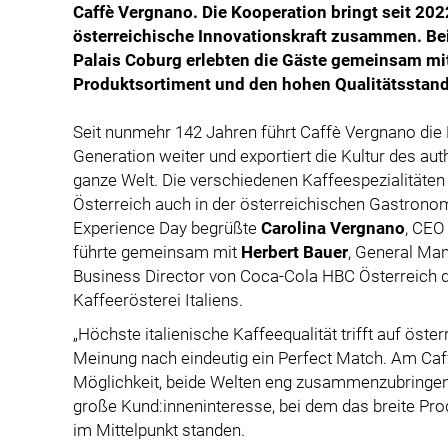
Caffè Vergnano. Die Kooperation bringt seit 202
österreichische Innovationskraft zusammen. Be
Palais Coburg erlebten die Gäste gemeinsam mi
Produktsortiment und den hohen Qualitätsstanda
Seit nunmehr 142 Jahren führt Caffè Vergnano die 
Generation weiter und exportiert die Kultur des aut
ganze Welt. Die verschiedenen Kaffeespezialitäten
Österreich auch in der österreichischen Gastron
Experience Day begrüßte
Carolina Vergnano
, CEO
führte gemeinsam mit
Herbert Bauer
, General Ma
Business Director von Coca-Cola HBC Österreich du
Kaffeerösterei Italiens.
„Höchste italienische Kaffeequalität trifft auf öst
Meinung nach eindeutig ein Perfect Match. Am Caf
Möglichkeit, beide Welten eng zusammenzubringen“
große Kund:inneninteresse, bei dem das breite Pro
im Mittelpunkt standen.