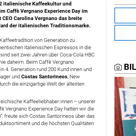
2 italienische Kaffeekultur und
im Caffè Vergnano Experience Day im
t CEO Carolina Vergnano das breite
rd der italienischen Traditionsmarke.
Kaffeetradition von Generation zu
hentischen italienischen Espressos in die
 sind seit zwei Jahren über Coca-Cola HBC
omie daheim. Beim Caffè Vergnano
BIL
 in 4. Generation rund 200 Kund:innen und
nager und
Costas Santorineos
, New
rch die einzigartige Welt der ältesten
erreichische Kaffeeliebhaber:innen – unserer
fè Vergnano Experience Day hatten wir die
, freute sich Costas Santorineos über das
duktsortiment und die höchsten Qualitäten