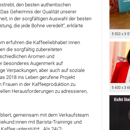
bestrebt, den besten authentischen
. Das Geheimnis der Qualität unserer
eit, in der sorgfältigen Auswahl der besten
ung, die jede Bohne veredelt“, erklärte
5 502 x 3 5
m erfuhren die Kaffeeliebhaber:innen
 die sorgfältig zubereiteten
rschiedlichen Aromen und
bei besonderes Augenmerk auf
ige Verpackungen, aber auch auf soziale
as 2018 ins Leben gerufene Projekt
on Frauen in der Kaffeeproduktion zu
5 400 x 3 6
urellen Herausforderungen zu adressieren,
tabliert, gemeinsam mit dem Verkaufsteam
kund:innen mit Barista-Trainings und
affee unterstützt. „Als 24/7-