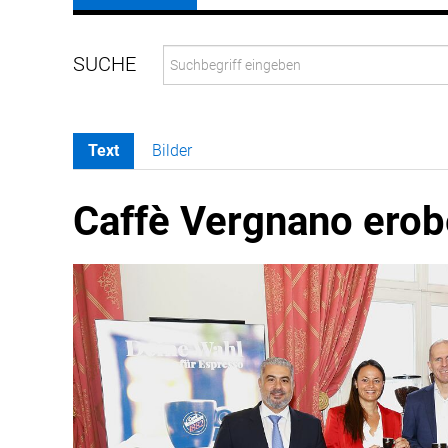
Text
Bilder
Caffè Vergnano erob