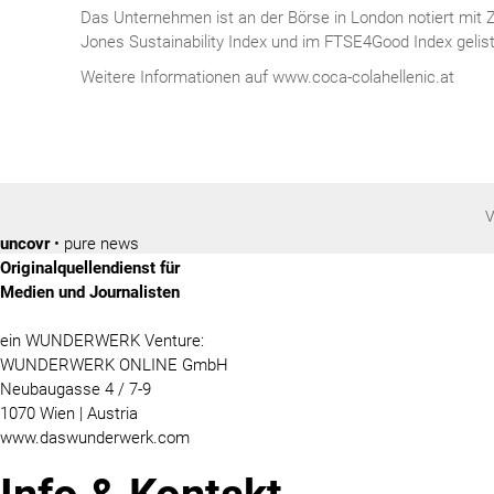
Das Unternehmen ist an der Börse in London notiert mit 
Jones Sustainability Index und im FTSE4Good Index gelist
Weitere Informationen auf www.coca-colahellenic.at
V
uncovr
• pure news
Originalquellendienst für
Medien und Journalisten
ein WUNDERWERK Venture:
WUNDERWERK ONLINE GmbH
Neubaugasse 4 / 7-9
1070 Wien | Austria
www.daswunderwerk.com