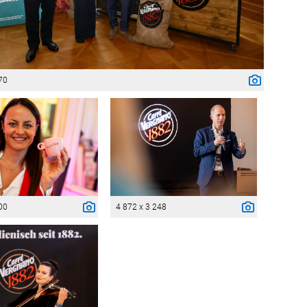
70
00
4 872 x 3 248