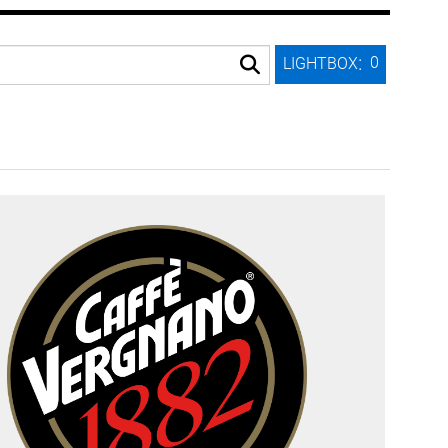
:
0
LIGHTBOX