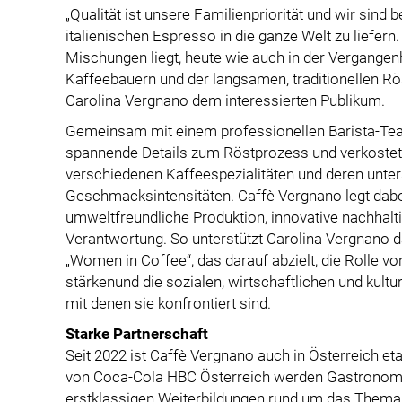
„Qualität ist unsere Familienpriorität und wir sind 
italienischen Espresso in die ganze Welt zu liefern
Mischungen liegt, heute wie auch in der Vergangenh
Kaffeebauern und der langsamen, traditionellen Röst
Carolina Vergnano dem interessierten Publikum.
Gemeinsam mit einem professionellen Barista-Tea
spannende Details zum Röstprozess und verkosteten
verschiedenen Kaffeespezialitäten und deren unte
Geschmacksintensitäten. Caffè Vergnano legt da
umweltfreundliche Produktion, innovative nachhalt
Verantwortung. So unterstützt Carolina Vergnano d
„Women in Coffee“, das darauf abzielt, die Rolle v
stärkenund die sozialen, wirtschaftlichen und kult
mit denen sie konfrontiert sind.
Starke Partnerschaft
Seit 2022 ist Caffè Vergnano auch in Österreich e
von Coca-Cola HBC Österreich werden Gastronomie
erstklassigen Weiterbildungen rund um das Thema K