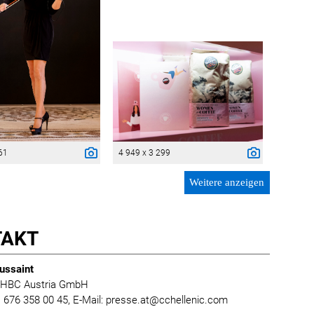
61
4 949 x 3 299
Weitere anzeigen
TAKT
ussaint
 HBC Austria GmbH
0) 676 358 00 45, E-Mail: presse.at@cchellenic.com