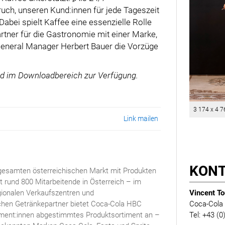
uch, unseren Kund:innen für jede Tageszeit
abei spielt Kaffee eine essenzielle Rolle
rtner für die Gastronomie mit einer Marke,
e General Manager Herbert Bauer die Vorzüge
nd im Downloadbereich zur Verfügung.
3 174 x 4 7
Link mailen
KON
gesamten österreichischen Markt mit Produkten
rund 800 Mitarbeitende in Österreich – im
Vincent To
ionalen Verkaufszentren und
Coca-Cola
ischen Getränkepartner bietet Coca-Cola HBC
Tel: +43 (
sument:innen abgestimmtes Produktsortiment an –