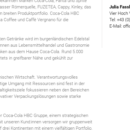
ekannten Marken Coca-Cola, Fanta und Sprite
Julia Fass
asser Römerquelle, FUZETEA, Cappy, Kinley, das
Vier Hoch 
 breiten Produktportfolio. Coca-Cola HBC
Tel: +43 (0
ta Coffee und Caffè Vergnano für die
E-Mail: off
ten Getränke wird im burgenländischen Edelstal
d:innen aus Lebensmittelhandel und Gastronomie
änken aus dem Hause Coca-Cola. Rund 5.000
ets in greifbarer Nähe und gekühlt zur
imischen Wirtschaft. Verantwortungsvolles
tige Umgang mit Ressourcen sind fest in der
ltigkeitsziele fokussieren neben den Bereichen
ovativer Verpackungslösungen sowie starke
er Coca-Cola HBC Gruppe, einem strategischen
t unseren Kund:innen versorgen wir gruppenweit
drei Kontinenten mit einem vielfältigen Portfolio.