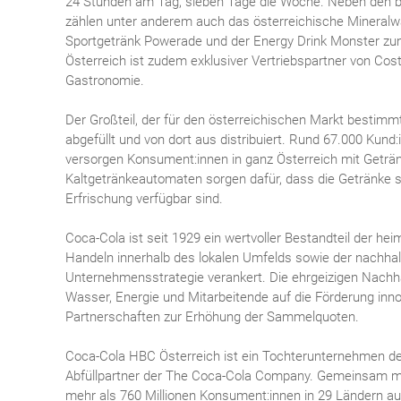
24 Stunden am Tag, sieben Tage die Woche. Neben den b
zählen unter anderem auch das österreichische Mineralw
Sportgetränk Powerade und der Energy Drink Monster zum
Österreich ist zudem exklusiver Vertriebspartner von Cos
Gastronomie.
Der Großteil, der für den österreichischen Markt bestimm
abgefüllt und von dort aus distribuiert. Rund 67.000 Kun
versorgen Konsument:innen in ganz Österreich mit Getr
Kaltgetränkeautomaten sorgen dafür, dass die Getränke st
Erfrischung verfügbar sind.
Coca-Cola ist seit 1929 ein wertvoller Bestandteil der he
Handeln innerhalb des lokalen Umfelds sowie der nachhal
Unternehmensstrategie verankert. Die ehrgeizigen Nachha
Wasser, Energie und Mitarbeitende auf die Förderung inn
Partnerschaften zur Erhöhung der Sammelquoten.
Coca-Cola HBC Österreich ist ein Tochterunternehmen d
Abfüllpartner der The Coca-Cola Company. Gemeinsam mi
mehr als 760 Millionen Konsument:innen in 29 Ländern auf 