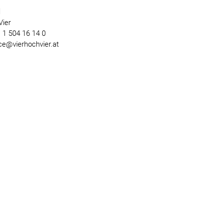
l
Vier
) 1 504 16 14 0
ice@vierhochvier.at