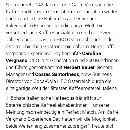
SPECIAL OLYMPICS ÖSTERREICH
Seit nunmehr 142 Jahren führt Caffè Vergnano die
Kaffeetradition von Generation zu Generation weiter
MEDIA
und exportiert die Kultur des authentischen
italienischen Espressos in die ganze Welt. Die
LOGOS
verschiedenen Kaffeespezialitäten sind seit zwei
COCA COLA
Jahren über Coca-Cola HBC Österreich auch in der
österreichischen Gastronomie daheim. Beim Caffè
PRESSEKONTAKT
Vergnano Experience Day begrüßte
Carolina
Vergnano
, CEO in 4. Generation rund 200 Kund:innen
und führte gemeinsam mit
Herbert Bauer
, General
Manager und
Costas Santorineos
, New Business
Director von Coca-Cola HBC Österreich durch die
einzigartige Welt der ältesten Kaffeerösterei Italiens.
„Höchste italienische Kaffeequalität trifft auf
österreichische Kaffeeliebhaber:innen – unserer
Meinung nach eindeutig ein Perfect Match. Am Caffè
Vergnano Experience Day hatten wir die Möglichkeit,
beide Welten eng zusammenzubringen“, freute sich