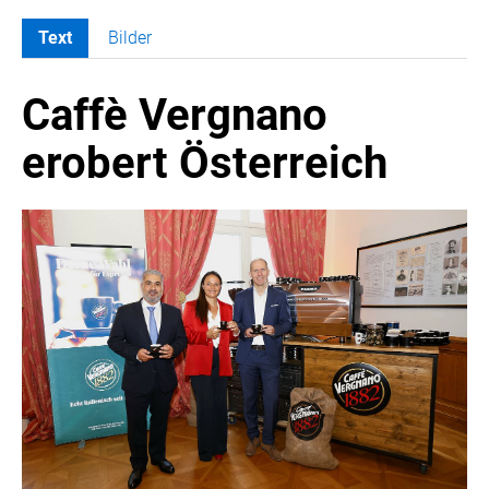
Text
Bilder
MELDUNGEN
Caffè Vergnano
COCA-COLA
COCA-COLA HBC ÖSTERREICH
erobert Österreich
Nemiroff
Padre Azul
The Famous Grouse
Ron Barceló
Costa Coffee
Glendalough
Caffè Vergnano
Naked Malt
Finlandia
RÖMERQUELLE