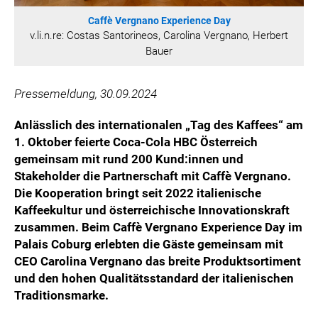
ÖSTERREICHISCHE SPORTHILFE
Caffè Vergnano Experience Day
KESCH
v.li.n.re: Costas Santorineos, Carolina Vergnano, Herbert
Bauer
BARFLY'S CLUB
SPORTS MEDIA AUSTRIA
Pressemeldung, 30.09.2024
CULINARIUS
RECYCLEMICH-INITIATIVE
Anlässlich des internationalen „Tag des Kaffees“ am
VIER HOCH VIER
1. Oktober feierte Coca-Cola HBC Österreich
ALFIES
gemeinsam mit rund 200 Kund:innen und
Stakeholder die Partnerschaft mit Caffè Vergnano.
HANNERSBERG
Die Kooperation bringt seit 2022 italienische
WILHELM-EXNER-MEDAILLEN STIFTUNG
Kaffeekultur und österreichische Innovationskraft
ADMIRAL SPORTWETTEN
zusammen. Beim Caffè Vergnano Experience Day im
EWP RECYCLING PFAND ÖSTERREICH
Palais Coburg erlebten die Gäste gemeinsam mit
CEO Carolina Vergnano das breite Produktsortiment
ANNEMARIE CHARITY
und den hohen Qualitätsstandard der italienischen
IMPERIAL MARKETS
Traditionsmarke.
TRÄGERVEREIN EINWEGPFAND