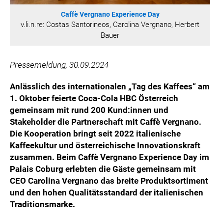
ÖSTERREICHISCHE SPORTHILFE
Caffè Vergnano Experience Day
KESCH
v.li.n.re: Costas Santorineos, Carolina Vergnano, Herbert
Bauer
BARFLY'S CLUB
SPORTS MEDIA AUSTRIA
Pressemeldung, 30.09.2024
CULINARIUS
RECYCLEMICH-INITIATIVE
Anlässlich des internationalen „Tag des Kaffees“ am
VIER HOCH VIER
1. Oktober feierte Coca-Cola HBC Österreich
ALFIES
gemeinsam mit rund 200 Kund:innen und
Stakeholder die Partnerschaft mit Caffè Vergnano.
HANNERSBERG
Die Kooperation bringt seit 2022 italienische
WILHELM-EXNER-MEDAILLEN STIFTUNG
Kaffeekultur und österreichische Innovationskraft
ADMIRAL SPORTWETTEN
zusammen. Beim Caffè Vergnano Experience Day im
EWP RECYCLING PFAND ÖSTERREICH
Palais Coburg erlebten die Gäste gemeinsam mit
CEO Carolina Vergnano das breite Produktsortiment
ANNEMARIE CHARITY
und den hohen Qualitätsstandard der italienischen
IMPERIAL MARKETS
Traditionsmarke.
TRÄGERVEREIN EINWEGPFAND