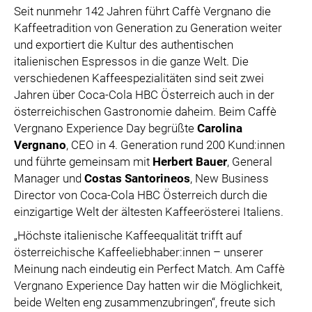
SPECIAL OLYMPICS ÖSTERREICH
Seit nunmehr 142 Jahren führt Caffè Vergnano die
Kaffeetradition von Generation zu Generation weiter
MEDIA
und exportiert die Kultur des authentischen
italienischen Espressos in die ganze Welt. Die
LOGOS
verschiedenen Kaffeespezialitäten sind seit zwei
COCA COLA
Jahren über Coca-Cola HBC Österreich auch in der
österreichischen Gastronomie daheim. Beim Caffè
PRESSEKONTAKT
Vergnano Experience Day begrüßte
Carolina
Vergnano
, CEO in 4. Generation rund 200 Kund:innen
und führte gemeinsam mit
Herbert Bauer
, General
Manager und
Costas Santorineos
, New Business
Director von Coca-Cola HBC Österreich durch die
einzigartige Welt der ältesten Kaffeerösterei Italiens.
„Höchste italienische Kaffeequalität trifft auf
österreichische Kaffeeliebhaber:innen – unserer
Meinung nach eindeutig ein Perfect Match. Am Caffè
Vergnano Experience Day hatten wir die Möglichkeit,
beide Welten eng zusammenzubringen“, freute sich