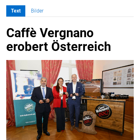
Text
Bilder
MELDUNGEN
Caffè Vergnano
COCA-COLA
COCA-COLA HBC ÖSTERREICH
erobert Österreich
Nemiroff
Padre Azul
The Famous Grouse
Ron Barceló
Costa Coffee
Glendalough
Caffè Vergnano
Naked Malt
Finlandia
RÖMERQUELLE