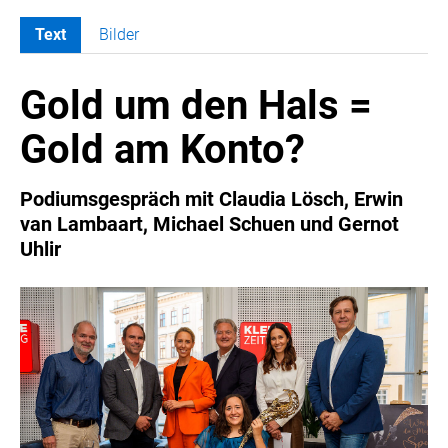
Text
Bilder
MELDUNGEN
Gold um den Hals =
COCA-COLA
COCA-COLA HBC ÖSTERREICH
Gold am Konto?
RÖMERQUELLE
ÖSTERREICHISCHE SPORTHILFE
Podiumsgespräch mit Claudia Lösch, Erwin
KESCH
van Lambaart, Michael Schuen und Gernot
Uhlir
BARFLY'S CLUB
SPORTS MEDIA AUSTRIA
CULINARIUS
RECYCLEMICH-INITIATIVE
VIER HOCH VIER
ALFIES
HANNERSBERG