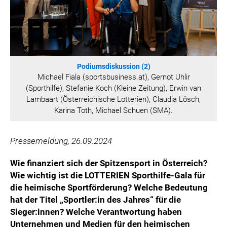
WILHELM-EXNER-MEDAILLEN STIFTUNG
ADMIRAL SPORTWETTEN
EWP RECYCLING PFAND ÖSTERREICH
ANNEMARIE CHARITY
IMPERIAL MARKETS
Podiumsdiskussion (2)
Michael Fiala (sportsbusiness.at), Gernot Uhlir
TRÄGERVEREIN EINWEGPFAND
(Sporthilfe), Stefanie Koch (Kleine Zeitung), Erwin van
SPECIAL OLYMPICS ÖSTERREICH
Lambaart (Österreichische Lotterien), Claudia Lösch,
Karina Toth, Michael Schuen (SMA).
MEDIA
LOGOS
Pressemeldung, 26.09.2024
COCA COLA
Wie finanziert sich der Spitzensport in Österreich?
PRESSEKONTAKT
Wie wichtig ist die LOTTERIEN Sporthilfe-Gala für
die heimische Sportförderung? Welche Bedeutung
hat der Titel „Sportler:in des Jahres“ für die
Sieger:innen? Welche Verantwortung haben
Unternehmen und Medien für den heimischen