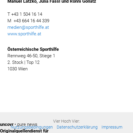
Manuel Latzko, Julia Fassl und Ronni Gollatz
T +43 1 504 16 14
M +43 664 16 44 339
medien@sporthilfe.at
www.sporthilfe.at
Österreichische
Sporthilfe
Rennweg 46-50, Stiege 1
2. Stock | Top 12
1030 Wien
Vier Hoch Vier:
uncovr
• pure news
Nutzungsbedingungen
Datenschutzerklärung
Impressum
Originalquellendienst für