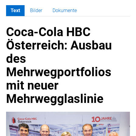
Text
Bilder
Dokumente
MELDUNGEN
Coca-Cola HBC
COCA-COLA
COCA-COLA HBC ÖSTERREICH
Österreich: Ausbau
Nemiroff
des
Padre Azul
The Famous Grouse
Mehrwegportfolios
Ron Barceló
mit neuer
Costa Coffee
Glendalough
Mehrwegglaslinie
Caffè Vergnano
Naked Malt
Finlandia
RÖMERQUELLE