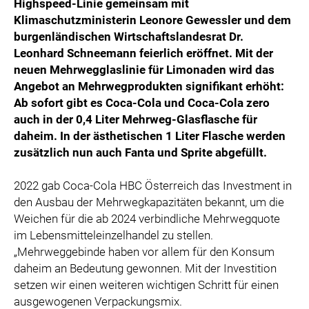
Highspeed-Linie gemeinsam mit
SPECIAL OLYMPICS ÖSTERREICH
Klimaschutzministerin Leonore Gewessler und dem
burgenländischen Wirtschaftslandesrat Dr.
MEDIA
Leonhard Schneemann feierlich eröffnet. Mit der
LOGOS
neuen Mehrwegglaslinie für Limonaden wird das
Angebot an Mehrwegprodukten signifikant erhöht:
COCA COLA
Ab sofort gibt es Coca-Cola und Coca-Cola zero
PRESSEKONTAKT
auch in der 0,4 Liter Mehrweg-Glasflasche für
daheim. In der ästhetischen 1 Liter Flasche werden
zusätzlich nun auch Fanta und Sprite abgefüllt.
2022 gab Coca-Cola HBC Österreich das Investment in
den Ausbau der Mehrwegkapazitäten bekannt, um die
Weichen für die ab 2024 verbindliche Mehrwegquote
im Lebensmitteleinzelhandel zu stellen.
„Mehrweggebinde haben vor allem für den Konsum
daheim an Bedeutung gewonnen. Mit der Investition
setzen wir einen weiteren wichtigen Schritt für einen
ausgewogenen Verpackungsmix.