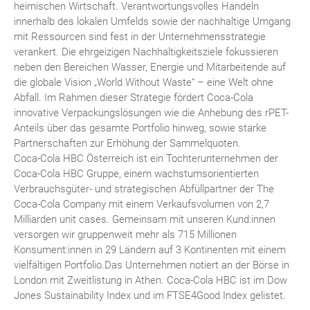
heimischen Wirtschaft. Verantwortungsvolles Handeln
innerhalb des lokalen Umfelds sowie der nachhaltige Umgang
mit Ressourcen sind fest in der Unternehmensstrategie
verankert. Die ehrgeizigen Nachhaltigkeitsziele fokussieren
neben den Bereichen Wasser, Energie und Mitarbeitende auf
die globale Vision „World Without Waste“ – eine Welt ohne
Abfall. Im Rahmen dieser Strategie fördert Coca-Cola
innovative Verpackungslösungen wie die Anhebung des rPET-
Anteils über das gesamte Portfolio hinweg, sowie starke
Partnerschaften zur Erhöhung der Sammelquoten.
Coca-Cola HBC Österreich ist ein Tochterunternehmen der
Coca-Cola HBC Gruppe, einem wachstumsorientierten
Verbrauchsgüter- und strategischen Abfüllpartner der The
Coca-Cola Company mit einem Verkaufsvolumen von 2,7
Milliarden unit cases. Gemeinsam mit unseren Kund:innen
versorgen wir gruppenweit mehr als 715 Millionen
Konsument:innen in 29 Ländern auf 3 Kontinenten mit einem
vielfältigen Portfolio.Das Unternehmen notiert an der Börse in
London mit Zweitlistung in Athen. Coca-Cola HBC ist im Dow
Jones Sustainability Index und im FTSE4Good Index gelistet.