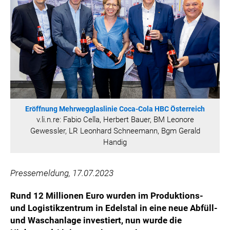
ÖSTERREICHISCHE SPORTHILFE
KESCH
BARFLY'S CLUB
SPORTS MEDIA AUSTRIA
CULINARIUS
RECYCLEMICH-INITIATIVE
VIER HOCH VIER
Eröffnung Mehrwegglaslinie Coca-Cola HBC Österreich
ALFIES
v.li.n.re: Fabio Cella, Herbert Bauer, BM Leonore
HANNERSBERG
Gewessler, LR Leonhard Schneemann, Bgm Gerald
Handig
WILHELM-EXNER-MEDAILLEN STIFTUNG
ADMIRAL SPORTWETTEN
Pressemeldung, 17.07.2023
EWP RECYCLING PFAND ÖSTERREICH
ANNEMARIE CHARITY
Rund 12 Millionen Euro wurden im Produktions-
IMPERIAL MARKETS
und Logistikzentrum in Edelstal in eine neue Abfüll-
und Waschanlage investiert, nun wurde die
TRÄGERVEREIN EINWEGPFAND