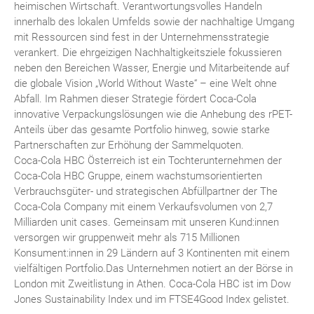
heimischen Wirtschaft. Verantwortungsvolles Handeln
innerhalb des lokalen Umfelds sowie der nachhaltige Umgang
mit Ressourcen sind fest in der Unternehmensstrategie
verankert. Die ehrgeizigen Nachhaltigkeitsziele fokussieren
neben den Bereichen Wasser, Energie und Mitarbeitende auf
die globale Vision „World Without Waste“ – eine Welt ohne
Abfall. Im Rahmen dieser Strategie fördert Coca-Cola
innovative Verpackungslösungen wie die Anhebung des rPET-
Anteils über das gesamte Portfolio hinweg, sowie starke
Partnerschaften zur Erhöhung der Sammelquoten.
Coca-Cola HBC Österreich ist ein Tochterunternehmen der
Coca-Cola HBC Gruppe, einem wachstumsorientierten
Verbrauchsgüter- und strategischen Abfüllpartner der The
Coca-Cola Company mit einem Verkaufsvolumen von 2,7
Milliarden unit cases. Gemeinsam mit unseren Kund:innen
versorgen wir gruppenweit mehr als 715 Millionen
Konsument:innen in 29 Ländern auf 3 Kontinenten mit einem
vielfältigen Portfolio.Das Unternehmen notiert an der Börse in
London mit Zweitlistung in Athen. Coca-Cola HBC ist im Dow
Jones Sustainability Index und im FTSE4Good Index gelistet.