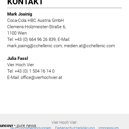
KONTAKT
Mark Joainig
Coca-Cola HBC Austria GmbH
Clemens-Holzmeister-Straße 6,
1100 Wien
Tel: +43 (0) 664 96 26 839, E-Mail:
mark.joainig@cchellenic.com; medien.at@cchellenic.com
Julia Fassl
Vier Hoch Vier
Tel: +43 (0) 1 504 16 14 0
E-Mail: office@vierhochvier.at
Vier Hoch Vier:
uncovr
• pure news
Nutzungsbedingungen
Datenschutzerklärung
Impressum