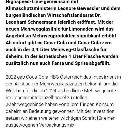
Highspeed-Linie gemeinsam mit
SPECIAL OLYMPICS ÖSTERREICH
Klimaschutzministerin Leonore Gewessler und dem
burgenländischen Wirtschaftslandesrat Dr.
MEDIA
Leonhard Schneemann feierlich eröffnet. Mit der
LOGOS
neuen Mehrwegglaslinie für Limonaden wird das
Angebot an Mehrwegprodukten signifikant erhöht:
COCA COLA
Ab sofort gibt es Coca-Cola und Coca-Cola zero
PRESSEKONTAKT
auch in der 0,4 Liter Mehrweg-Glasflasche für
daheim. In der ästhetischen 1 Liter Flasche werden
zusätzlich nun auch Fanta und Sprite abgefüllt.
2022 gab Coca-Cola HBC Österreich das Investment in
den Ausbau der Mehrwegkapazitäten bekannt, um die
Weichen für die ab 2024 verbindliche Mehrwegquote
im Lebensmitteleinzelhandel zu stellen.
„Mehrweggebinde haben vor allem für den Konsum
daheim an Bedeutung gewonnen. Mit der Investition
setzen wir einen weiteren wichtigen Schritt für einen
ausgewogenen Verpackungsmix.