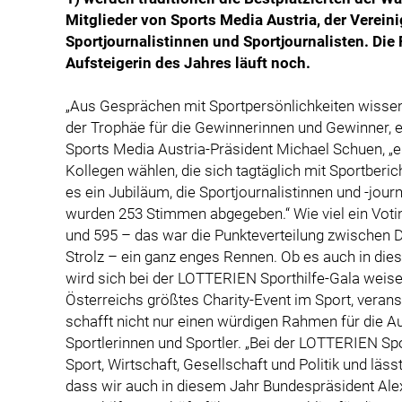
Mitglieder von Sports Media Austria, der Verein
Sportjournalistinnen und Sportjournalisten. Di
Aufsteigerin des Jahres läuft noch.
„Aus Gesprächen mit Sportpersönlichkeiten wissen
der Trophäe für die Gewinnerinnen und Gewinner, e
Sports Media Austria-Präsident Michael Schuen, „ei
Kollegen wählen, die sich tagtäglich mit Sportberic
es ein Jubiläum, die Sportjournalistinnen und -jou
wurden 253 Stimmen abgegeben.“ Wie viel ein Votin
und 595 – das war die Punkteverteilung zwischen 
Strolz – ein ganz enges Rennen. Ob es auch in di
wird sich bei der LOTTERIEN Sporthilfe-Gala weise
Österreichs größtes Charity-Event im Sport, veranst
schafft nicht nur einen würdigen Rahmen für die A
Sportlerinnen und Sportler. „Bei der LOTTERIEN Spo
Sport, Wirtschaft, Gesellschaft und Politik und läss
dass wir auch in diesem Jahr Bundespräsident Alex