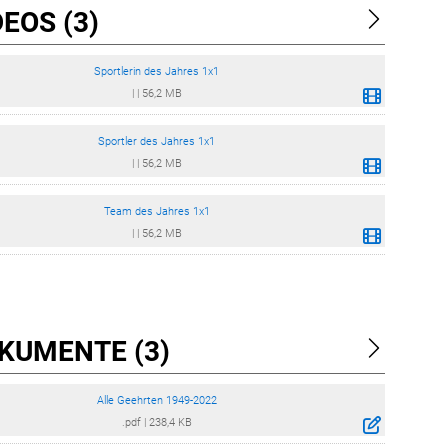
EOS (3)
Sportlerin des Jahres 1x1
|
|
56,2 MB
Sportler des Jahres 1x1
|
|
56,2 MB
Team des Jahres 1x1
|
|
56,2 MB
KUMENTE (3)
Alle Geehrten 1949-2022
.pdf
|
238,4 KB