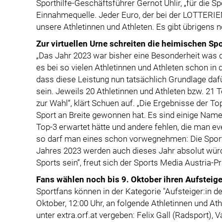
Sporthilfe-Geschäftsführer Gernot Uhlir, „für die Sp
Einnahmequelle. Jeder Euro, der bei der LOTTERIEN 
unsere Athletinnen und Athleten. Es gibt übrigens 
Zur virtuellen Urne schreiten die heimischen Spo
„Das Jahr 2023 war bisher eine Besonderheit was de
es bei so vielen Athletinnen und Athleten schon in 
dass diese Leistung nun tatsächlich Grundlage dafür
sein. Jeweils 20 Athletinnen und Athleten bzw. 21
zur Wahl“, klärt Schuen auf. „Die Ergebnisse der To
Sport an Breite gewonnen hat. Es sind einige Namen
Top-3 erwartet hätte und andere fehlen, die man ev
so darf man eines schon vorwegnehmen: Die Sportl
Jahres 2023 werden auch dieses Jahr absolut würdi
Sports sein“, freut sich der Sports Media Austria-
Fans wählen noch bis 9. Oktober ihren Aufsteige
Sportfans können in der Kategorie "Aufsteiger:in d
Oktober, 12:00 Uhr, an folgende Athletinnen und At
unter extra.orf.at vergeben: Felix Gall (Radsport), 