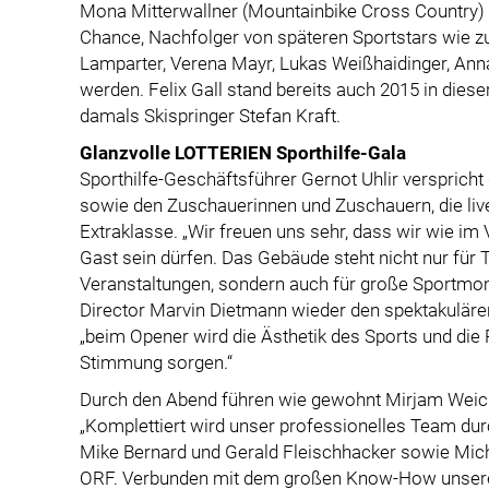
Mona Mitterwallner (Mountainbike Cross Country) s
Chance, Nachfolger von späteren Sportstars wie z
Lamparter, Verena Mayr, Lukas Weißhaidinger, Ann
werden. Felix Gall stand bereits auch 2015 in diese
damals Skispringer Stefan Kraft.
Glanzvolle LOTTERIEN Sporthilfe-Gala
Sporthilfe-Geschäftsführer Gernot Uhlir verspricht
sowie den Zuschauerinnen und Zuschauern, die live
Extraklasse. „Wir freuen uns sehr, dass wir wie im 
Gast sein dürfen. Das Gebäude steht nicht nur für
Veranstaltungen, sondern auch für große Sportmom
Director Marvin Dietmann wieder den spektakulären 
„beim Opener wird die Ästhetik des Sports und die
Stimmung sorgen.“
Durch den Abend führen wie gewohnt Mirjam Weich
„Komplettiert wird unser professionelles Team durc
Mike Bernard und Gerald Fleischhacker sowie Mic
ORF. Verbunden mit dem großen Know-How unseres 