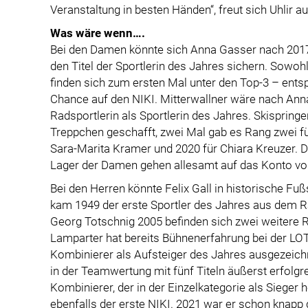
Veranstaltung in besten Händen“, freut sich Uhlir a
Was wäre wenn….
Bei den Damen könnte sich Anna Gasser nach 2017
den Titel der Sportlerin des Jahres sichern. Sowoh
finden sich zum ersten Mal unter den Top-3 – entsp
Chance auf den NIKI. Mitterwallner wäre nach Ann
Radsportlerin als Sportlerin des Jahres. Skispringe
Treppchen geschafft, zwei Mal gab es Rang zwei f
Sara-Marita Kramer und 2020 für Chiara Kreuzer. Di
Lager der Damen gehen allesamt auf das Konto vo
Bei den Herren könnte Felix Gall in historische Fu
kam 1949 der erste Sportler des Jahres aus dem Ra
Georg Totschnig 2005 befinden sich zwei weitere R
Lamparter hat bereits Bühnenerfahrung bei der LO
Kombinierer als Aufsteiger des Jahres ausgezeic
in der Teamwertung mit fünf Titeln äußerst erfolgr
Kombinierer, der in der Einzelkategorie als Sieger
ebenfalls der erste NIKI. 2021 war er schon knapp d