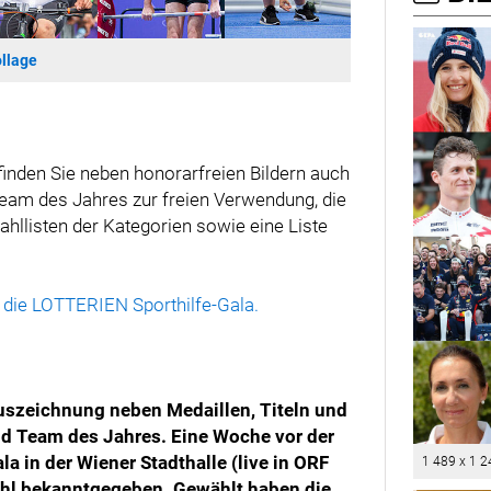
llage
nden Sie neben honorarfreien Bildern auch
 Team des Jahres zur freien Verwendung, die
hllisten der Kategorien sowie eine Liste
 die LOTTERIEN Sporthilfe-Gala.
Auszeichnung neben Medaillen, Titeln und
 und Team des Jahres. Eine Woche vor der
 in der Wiener Stadthalle (live in ORF
1 489 x 1 2
Wahl bekanntgegeben. Gewählt haben die