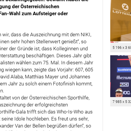
igung der Österreichischen
e Fan-Wahl zum Aufsteiger oder
 wir, dass die Auszeichnung mit dem NIKI,
inen sehr hohen Stellenwert genießt“, so
ner der Gründe ist, dass Kolleginnen und
5 196 x 3 6
hterstattung beschäftigen. Dieses Jahr gibt
rnalisten wählen zum 75. Mal. In diesem Jahr
g wiegen kann, zeigte das Vorjahr: 607, 605
David Alaba, Matthias Mayer und Johannes
esem Jahr zu solch einem Fotofinish kommt,
n.
altet von der Österreichischen Sporthilfe,
7 985 x 5 3
uszeichnung der erfolgreichsten
rthilfe-Gala trifft sich das Who-Is-Who aus
t seine Idole hochleben. Es freut uns sehr,
ander Van der Bellen begrüßen dürfen“, so