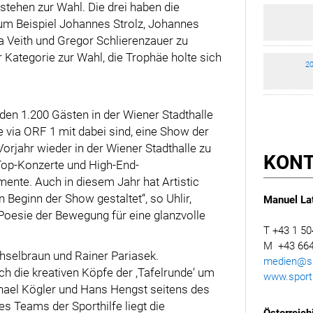
tehen zur Wahl. Die drei haben die
um Beispiel Johannes Strolz, Johannes
a Veith und Gregor Schlierenzauer zu
r Kategorie zur Wahl, die Trophäe holte sich
20
 den 1.200 Gästen in der Wiener Stadthalle
 via ORF 1 mit dabei sind, eine Show der
Vorjahr wieder in der Wiener Stadthalle zu
KON
 Top-Konzerte und High-End-
ente. Auch in diesem Jahr hat Artistic
Beginn der Show gestaltet“, so Uhlir,
Manuel Lat
 Poesie der Bewegung für eine glanzvolle
T +43 1 50
M +43 664
selbraun und Rainer Pariasek.
medien@spo
h die kreativen Köpfe der ,Tafelrunde‘ um
www.sporth
hael Kögler und Hans Hengst seitens des
Teams der Sporthilfe liegt die