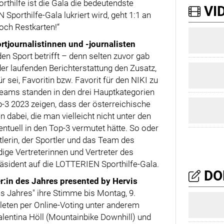
orthilfe ist die Gala die bedeutendste
VID
Sporthilfe-Gala lukriert wird, geht 1:1 an
noch Restkarten!“
rtjournalistinnen und -journalisten
n Sport betrifft – denn selten zuvor gab
der laufenden Berichterstattung den Zusatz,
 sei, Favoritin bzw. Favorit für den NIKI zu
 Teams standen in den drei Hauptkategorien
p-3 2023 zeigen, dass der österreichische
 dabei, die man vielleicht nicht unter den
entuell in den Top-3 vermutet hätte. So oder
erin, der Sportler und das Team des
ge Vertreterinnen und Vertreter des
Präsident auf die LOTTERIEN Sporthilfe-Gala.
DO
r:in des Jahres presented by Hervis
es Jahres" ihre Stimme bis Montag, 9.
hleten per Online-Voting unter anderem
Valentina Höll (Mountainbike Downhill) und