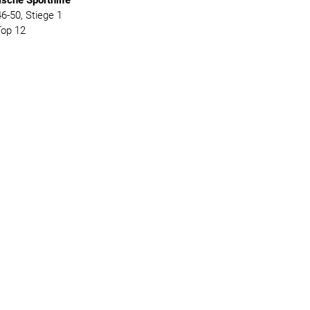
ische
Sporthilfe
-50, Stiege 1
Top 12