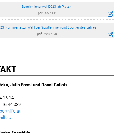
Sportler_innenwahl2023_ab Platz 4
.pdf
|
65,7 KB
23_Nominierte zur Wahl der Sportlerinnen und Sportler des Jahres
.pdf
|
228,7 KB
TAKT
zko, Julia Fassl und Ronni Gollatz
4 16 14
 16 44 339
rthilfe.at
ilfe.at