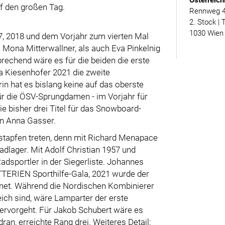
Österreich
uf den großen Tag.
Rennweg 46
2. Stock | 
1030 Wien
, 2018 und dem Vorjahr zum vierten Mal
l Mona Mitterwallner, als auch Eva Pinkelnig
rechend wäre es für die beiden die erste
a Kiesenhofer 2021 die zweite
rin hat es bislang keine auf das oberste
ür die ÖSV-Sprungdamen - im Vorjahr für
e bisher drei Titel für das Snowboard-
n Anna Gasser.
ßstapfen treten, denn mit Richard Menapace
dlager. Mit Adolf Christian 1957 und
adsportler in der Siegerliste. Johannes
TTERIEN Sporthilfe-Gala, 2021 wurde der
hnet. Während die Nordischen Kombinierer
eich sind, wäre Lamparter der erste
 hervorgeht. Für Jakob Schubert wäre es
ran, erreichte Rang drei. Weiteres Detail: