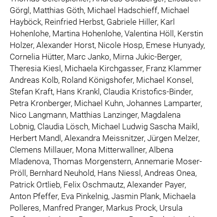
Görgl, Matthias Göth, Michael Hadschieff, Michael
Hayböck, Reinfried Herbst, Gabriele Hiller, Karl
Hohenlohe, Martina Hohenlohe, Valentina Höll, Kerstin
Holzer, Alexander Horst, Nicole Hosp, Emese Hunyady,
Cornelia Hütter, Marc Janko, Mirna Jukic-Berger,
Theresia Kiesl, Michaela Kirchgasser, Franz Klammer
Andreas Kolb, Roland Königshofer, Michael Konsel,
Stefan Kraft, Hans Krankl, Claudia Kristofics-Binder,
Petra Kronberger, Michael Kuhn, Johannes Lamparter,
Nico Langmann, Matthias Lanzinger, Magdalena
Lobnig, Claudia Lösch, Michael Ludwig Sascha Maikl,
Herbert Mandl, Alexandra Meissnitzer, Jürgen Melzer,
Clemens Millauer, Mona Mitterwallner, Albena
Mladenova, Thomas Morgenstern, Annemarie Moser-
Pröll, Bernhard Neuhold, Hans Niessl, Andreas Onea,
Patrick Ortlieb, Felix Oschmautz, Alexander Payer,
Anton Pfeffer, Eva Pinkelnig, Jasmin Plank, Michaela
Polleres, Manfred Pranger, Markus Prock, Ursula