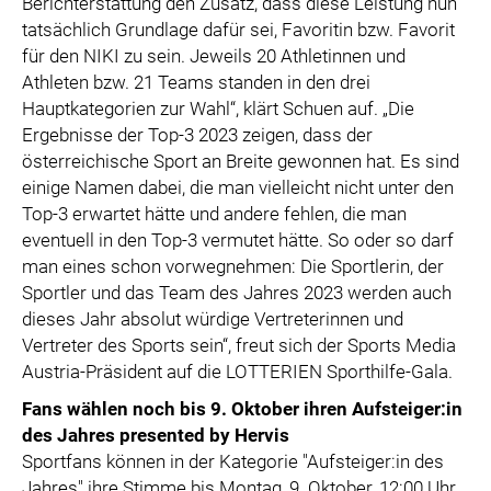
Berichterstattung den Zusatz, dass diese Leistung nun
tatsächlich Grundlage dafür sei, Favoritin bzw. Favorit
für den NIKI zu sein. Jeweils 20 Athletinnen und
Athleten bzw. 21 Teams standen in den drei
Hauptkategorien zur Wahl“, klärt Schuen auf. „Die
Ergebnisse der Top-3 2023 zeigen, dass der
österreichische Sport an Breite gewonnen hat. Es sind
einige Namen dabei, die man vielleicht nicht unter den
Top-3 erwartet hätte und andere fehlen, die man
eventuell in den Top-3 vermutet hätte. So oder so darf
man eines schon vorwegnehmen: Die Sportlerin, der
Sportler und das Team des Jahres 2023 werden auch
dieses Jahr absolut würdige Vertreterinnen und
Vertreter des Sports sein“, freut sich der Sports Media
Austria-Präsident auf die LOTTERIEN Sporthilfe-Gala.
Fans wählen noch bis 9. Oktober ihren Aufsteiger:in
des Jahres presented by Hervis
Sportfans können in der Kategorie "Aufsteiger:in des
Jahres" ihre Stimme bis Montag, 9. Oktober, 12:00 Uhr,