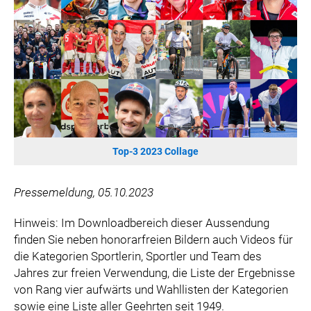
WILHELM-EXNER-MEDAILLEN STIFTUNG
ADMIRAL SPORTWETTEN
EWP RECYCLING PFAND ÖSTERREICH
ANNEMARIE CHARITY
IMPERIAL MARKETS
TRÄGERVEREIN EINWEGPFAND
SPECIAL OLYMPICS ÖSTERREICH
Top-3 2023 Collage
MEDIA
LOGOS
Pressemeldung, 05.10.2023
COCA COLA
Hinweis: Im Downloadbereich dieser Aussendung
PRESSEKONTAKT
finden Sie neben honorarfreien Bildern auch Videos für
die Kategorien Sportlerin, Sportler und Team des
Jahres zur freien Verwendung, die Liste der Ergebnisse
von Rang vier aufwärts und Wahllisten der Kategorien
sowie eine Liste aller Geehrten seit 1949.