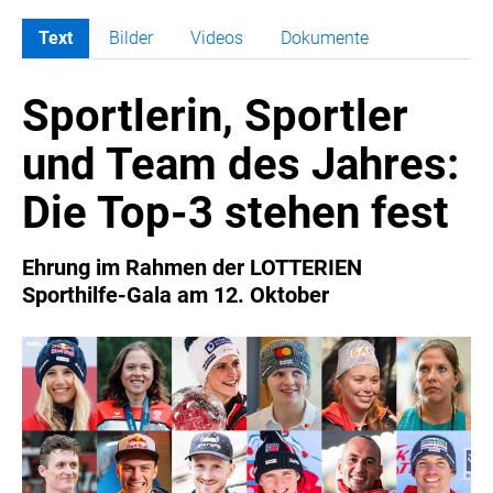
Text
Bilder
Videos
Dokumente
MELDUNGEN
Sportlerin, Sportler
COCA-COLA
COCA-COLA HBC ÖSTERREICH
und Team des Jahres:
RÖMERQUELLE
Die Top-3 stehen fest
ÖSTERREICHISCHE SPORTHILFE
KESCH
Ehrung im Rahmen der LOTTERIEN
BARFLY'S CLUB
Sporthilfe-Gala am 12. Oktober
SPORTS MEDIA AUSTRIA
CULINARIUS
RECYCLEMICH-INITIATIVE
VIER HOCH VIER
ALFIES
HANNERSBERG