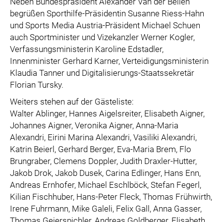
Neben Bundespräsident Alexander Van der Bellen
begrüßen Sporthilfe-Präsidentin Susanne Riess-Hahn
und Sports Media Austria-Präsident Michael Schuen
auch Sportminister und Vizekanzler Werner Kogler,
Verfassungsministerin Karoline Edstadler,
Innenminister Gerhard Karner, Verteidigungsministerin
Klaudia Tanner und Digitalisierungs-Staatssekretär
Florian Tursky.
Weiters stehen auf der Gästeliste:
Walter Ablinger, Hannes Aigelsreiter, Elisabeth Aigner,
Johannes Aigner, Veronika Aigner, Anna-Maria
Alexandri, Eirini Marina Alexandri, Vasiliki Alexandri,
Katrin Beierl, Gerhard Berger, Eva-Maria Brem, Flo
Brungraber, Clemens Doppler, Judith Draxler-Hutter,
Jakob Drok, Jakob Dusek, Carina Edlinger, Hans Enn,
Andreas Ernhofer, Michael Eschlböck, Stefan Fegerl,
Kilian Fischhuber, Hans-Peter Fleck, Thomas Frühwirth,
Irene Fuhrmann, Mike Galeli, Felix Gall, Anna Gasser,
Thomas Geierspichler, Andreas Goldberger, Elisabeth