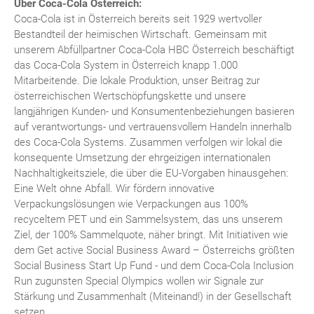
Über Coca-Cola Österreich:
Coca-Cola ist in Österreich bereits seit 1929 wertvoller
Bestandteil der heimischen Wirtschaft. Gemeinsam mit
unserem Abfüllpartner Coca-Cola HBC Österreich beschäftigt
das Coca-Cola System in Österreich knapp 1.000
Mitarbeitende. Die lokale Produktion, unser Beitrag zur
österreichischen Wertschöpfungskette und unsere
langjährigen Kunden- und Konsumentenbeziehungen basieren
auf verantwortungs- und vertrauensvollem Handeln innerhalb
des Coca-Cola Systems. Zusammen verfolgen wir lokal die
konsequente Umsetzung der ehrgeizigen internationalen
Nachhaltigkeitsziele, die über die EU-Vorgaben hinausgehen:
Eine Welt ohne Abfall. Wir fördern innovative
Verpackungslösungen wie Verpackungen aus 100%
recyceltem PET und ein Sammelsystem, das uns unserem
Ziel, der 100% Sammelquote, näher bringt. Mit Initiativen wie
dem Get active Social Business Award – Österreichs größten
Social Business Start Up Fund - und dem Coca-Cola Inclusion
Run zugunsten Special Olympics wollen wir Signale zur
Stärkung und Zusammenhalt (Miteinand!) in der Gesellschaft
setzen.