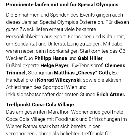
Prominente laufen mit und für Special Olympics
Die Einnahmen und Spenden des Events gingen auch
dieses Jahr an Special Olympics Österreich. Für diesen
guten Zweck liefen erneut viele bekannte
Persönlichkeiten aus Sport, Fernsehen und Kultur mit,
um Solidarität und Unterstützung zu zeigen. Mit dabei
waren neben dem hochkarätigen Startkomitee das Ö3
Wecker Duo
Philipp Hansa
und
Gabi Hiller
,
Fußballexperte
Helge Payer
, Ex-Tennisprofi
Clemens
Trimmel,
Strongman
Matthias „Cheesy“ Göth
, Ex-
Handballprofi
Konrad Wilczynski
, sowie die aktiven
Athlet:innen des Sportpool Wien und
Inklusionsbotschafter der ersten Stunde
Erich Artner.
Treffpunkt Coca-Cola Village
Das am gesamten Marathon-Wochenende geöffnete
Coca-Cola Village mit Foodtruck und Erfrischungen im
Wiener Rathauspark hat sich bereits in den
vergangenen Jahren als beliebter Treffpunkt für