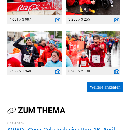
4 631 x 3 087
3 255 x 3 255
2 922 x 1 948
3 285 x 2 190
Weitere anzeigen
ZUM THEMA
07.04.2026
AVISO | Coca-Cola Inclusion Run, 18. April