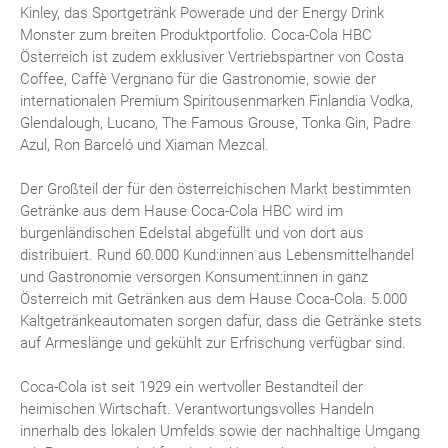
Kinley, das Sportgetränk Powerade und der Energy Drink
Monster zum breiten Produktportfolio. Coca-Cola HBC
Österreich ist zudem exklusiver Vertriebspartner von Costa
Coffee, Caffè Vergnano für die Gastronomie, sowie der
internationalen Premium Spiritousenmarken Finlandia Vodka,
Glendalough, Lucano, The Famous Grouse, Tonka Gin, Padre
Azul, Ron Barceló und Xiaman Mezcal.
Der Großteil der für den österreichischen Markt bestimmten
Getränke aus dem Hause Coca-Cola HBC wird im
burgenländischen Edelstal abgefüllt und von dort aus
distribuiert. Rund 60.000 Kund:innen aus Lebensmittelhandel
und Gastronomie versorgen Konsument:innen in ganz
Österreich mit Getränken aus dem Hause Coca-Cola. 5.000
Kaltgetränkeautomaten sorgen dafür, dass die Getränke stets
auf Armeslänge und gekühlt zur Erfrischung verfügbar sind.
Coca-Cola ist seit 1929 ein wertvoller Bestandteil der
heimischen Wirtschaft. Verantwortungsvolles Handeln
innerhalb des lokalen Umfelds sowie der nachhaltige Umgang