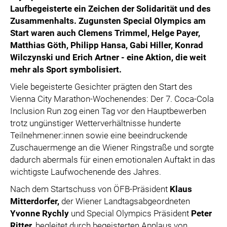
Laufbegeisterte ein Zeichen der Solidarität und des
Zusammenhalts. Zugunsten Special Olympics
am
Start waren auch Clemens Trimmel, Helge Payer,
Matthias Göth, Philipp Hansa, Gabi Hiller, Konrad
Wilczynski
und Erich Artner
- eine Aktion, die weit
mehr als Sport symbolisiert.
Viele begeisterte Gesichter prägten den Start des
Vienna City Marathon-Wochenendes: Der 7. Coca-Cola
Inclusion Run zog einen Tag vor den Hauptbewerben
trotz ungünstiger Wetterverhältnisse hunderte
Teilnehmener:innen sowie eine beeindruckende
Zuschauermenge an die Wiener Ringstraße und sorgte
dadurch abermals für einen emotionalen Auftakt in das
wichtigste Laufwochenende des Jahres.
Nach dem Startschuss von ÖFB-Präsident
Klaus
Mitterdorfer,
der Wiener Landtagsabgeordneten
Yvonne Rychly
und Special Olympics Präsident
Peter
Ritter
, begleitet durch begeisterten Applaus von