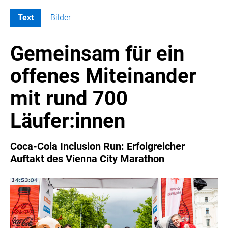
Text
Bilder
MELDUNGEN
Gemeinsam für ein
COCA-COLA
Coca-Cola CUP
offenes Miteinander
COCA-COLA HBC ÖSTERREICH
mit rund 700
RÖMERQUELLE
ÖSTERREICHISCHE SPORTHILFE
Läufer:innen
KESCH
BARFLY'S CLUB
Coca-Cola Inclusion Run: Erfolgreicher
Auftakt des Vienna City Marathon
SPORTS MEDIA AUSTRIA
CULINARIUS
RECYCLEMICH-INITIATIVE
VIER HOCH VIER
ALFIES