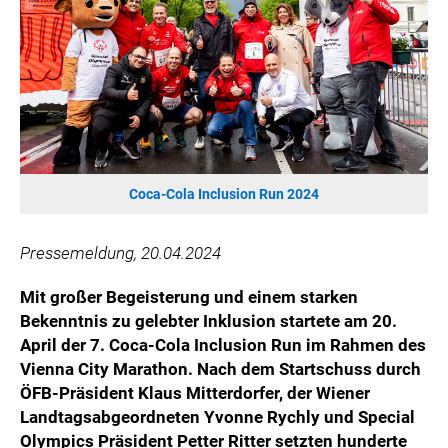
HANNERSBERG
WILHELM-EXNER-MEDAILLEN STIFTUNG
ADMIRAL SPORTWETTEN
EWP RECYCLING PFAND ÖSTERREICH
ANNEMARIE CHARITY
IMPERIAL MARKETS
TRÄGERVEREIN EINWEGPFAND
Coca-Cola Inclusion Run 2024
SPECIAL OLYMPICS ÖSTERREICH
Pressemeldung, 20.04.2024
MEDIA
Mit großer Begeisterung und einem starken
LOGOS
Bekenntnis zu gelebter Inklusion startete am 20.
COCA COLA
April der 7. Coca-Cola Inclusion Run im Rahmen des
Vienna City Marathon. Nach dem Startschuss durch
PRESSEKONTAKT
ÖFB-Präsident Klaus Mitterdorfer, der Wiener
Landtagsabgeordneten Yvonne Rychly und Special
Olympics Präsident Petter Ritter setzten hunderte