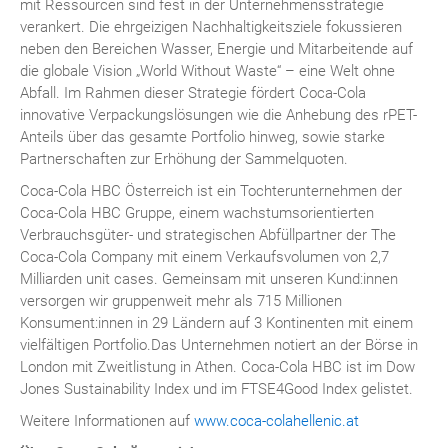
mit Ressourcen sind fest in der Unternehmensstrategie
verankert. Die ehrgeizigen Nachhaltigkeitsziele fokussieren
neben den Bereichen Wasser, Energie und Mitarbeitende auf
die globale Vision „World Without Waste“ – eine Welt ohne
Abfall. Im Rahmen dieser Strategie fördert Coca-Cola
innovative Verpackungslösungen wie die Anhebung des rPET-
Anteils über das gesamte Portfolio hinweg, sowie starke
Partnerschaften zur Erhöhung der Sammelquoten.
Coca-Cola HBC Österreich ist ein Tochterunternehmen der
Coca-Cola HBC Gruppe, einem wachstumsorientierten
Verbrauchsgüter- und strategischen Abfüllpartner der The
Coca-Cola Company mit einem Verkaufsvolumen von 2,7
Milliarden unit cases. Gemeinsam mit unseren Kund:innen
versorgen wir gruppenweit mehr als 715 Millionen
Konsument:innen in 29 Ländern auf 3 Kontinenten mit einem
vielfältigen Portfolio.Das Unternehmen notiert an der Börse in
London mit Zweitlistung in Athen. Coca-Cola HBC ist im Dow
Jones Sustainability Index und im FTSE4Good Index gelistet.
Weitere Informationen auf
www.coca-colahellenic.at