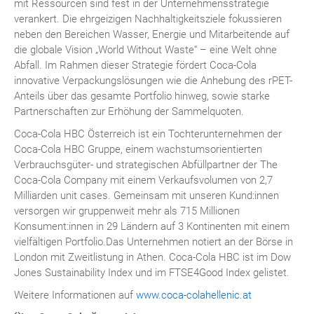
mit Ressourcen sind fest in der Unternehmensstrategie
verankert. Die ehrgeizigen Nachhaltigkeitsziele fokussieren
neben den Bereichen Wasser, Energie und Mitarbeitende auf
die globale Vision „World Without Waste“ – eine Welt ohne
Abfall. Im Rahmen dieser Strategie fördert Coca-Cola
innovative Verpackungslösungen wie die Anhebung des rPET-
Anteils über das gesamte Portfolio hinweg, sowie starke
Partnerschaften zur Erhöhung der Sammelquoten.
Coca-Cola HBC Österreich ist ein Tochterunternehmen der
Coca-Cola HBC Gruppe, einem wachstumsorientierten
Verbrauchsgüter- und strategischen Abfüllpartner der The
Coca-Cola Company mit einem Verkaufsvolumen von 2,7
Milliarden unit cases. Gemeinsam mit unseren Kund:innen
versorgen wir gruppenweit mehr als 715 Millionen
Konsument:innen in 29 Ländern auf 3 Kontinenten mit einem
vielfältigen Portfolio.Das Unternehmen notiert an der Börse in
London mit Zweitlistung in Athen. Coca-Cola HBC ist im Dow
Jones Sustainability Index und im FTSE4Good Index gelistet.
Weitere Informationen auf
www.coca-colahellenic.at