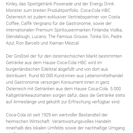
Kinley, das Sportgetränk Powerade und der Energy Drink
Monster zum breiten Produktportfolio. Coca-Cola HBC
Österreich ist zudem exklusiver Vertriebspartner von Costa
Coffee, Caffè Vergnano für die Gastronomie, sowie der
internationalen Premium Spiritousenmarken Finlandia Vodka,
Glendalough, Lucano, The Famous Grouse, Tonka Gin, Padre
Azul, Ron Barceló und Xiaman Mezcal.
Der Großteil der für den österreichischen Markt bestimmten
Getränke aus dem Hause Coca-Cola HBC wird im
burgenländischen Edelstal abgefüllt und von dort aus
distribuiert. Rund 60.000 Kund:innen aus Lebensmittelhandel
und Gastronomie versorgen Konsument:innen in ganz
Österreich mit Getränken aus dem Hause Coca-Cola. 5.000
Kaltgetränkeautomaten sorgen dafür, dass die Getränke stets
auf Armeslänge und gekühlt zur Erfrischung verfügbar sind.
Coca-Cola ist seit 1929 ein wertvoller Bestandteil der
heimischen Wirtschaft. Verantwortungsvolles Handeln
innerhalb des lokalen Umfelds sowie der nachhaltige Umgang