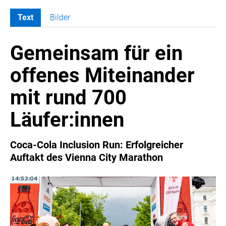
Text
Bilder
MELDUNGEN
Gemeinsam für ein
COCA-COLA
Coca-Cola CUP
offenes Miteinander
COCA-COLA HBC ÖSTERREICH
mit rund 700
RÖMERQUELLE
ÖSTERREICHISCHE SPORTHILFE
Läufer:innen
KESCH
BARFLY'S CLUB
Coca-Cola Inclusion Run: Erfolgreicher
Auftakt des Vienna City Marathon
SPORTS MEDIA AUSTRIA
CULINARIUS
RECYCLEMICH-INITIATIVE
VIER HOCH VIER
ALFIES