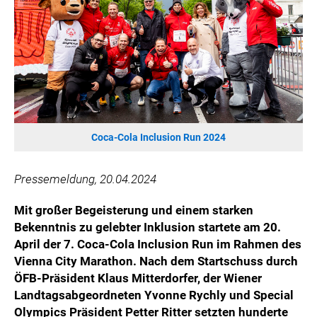
HANNERSBERG
WILHELM-EXNER-MEDAILLEN STIFTUNG
ADMIRAL SPORTWETTEN
EWP RECYCLING PFAND ÖSTERREICH
ANNEMARIE CHARITY
IMPERIAL MARKETS
TRÄGERVEREIN EINWEGPFAND
Coca-Cola Inclusion Run 2024
SPECIAL OLYMPICS ÖSTERREICH
Pressemeldung, 20.04.2024
MEDIA
Mit großer Begeisterung und einem starken
LOGOS
Bekenntnis zu gelebter Inklusion startete am 20.
COCA COLA
April der 7. Coca-Cola Inclusion Run im Rahmen des
Vienna City Marathon. Nach dem Startschuss durch
PRESSEKONTAKT
ÖFB-Präsident Klaus Mitterdorfer, der Wiener
Landtagsabgeordneten Yvonne Rychly und Special
Olympics Präsident Petter Ritter setzten hunderte