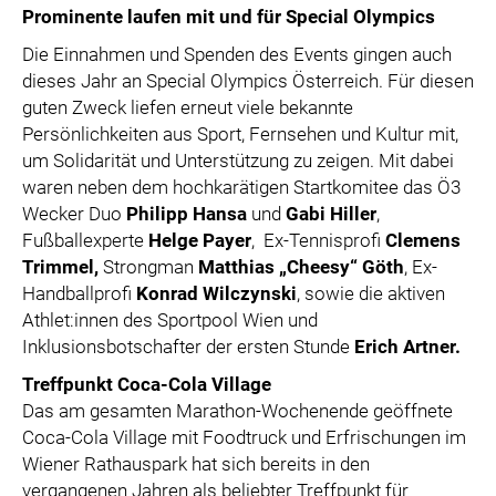
Prominente laufen mit und für Special Olympics
Die Einnahmen und Spenden des Events gingen auch
dieses Jahr an Special Olympics Österreich. Für diesen
guten Zweck liefen erneut viele bekannte
Persönlichkeiten aus Sport, Fernsehen und Kultur mit,
um Solidarität und Unterstützung zu zeigen. Mit dabei
waren neben dem hochkarätigen Startkomitee das Ö3
Wecker Duo
Philipp Hansa
und
Gabi Hiller
,
Fußballexperte
Helge Payer
, Ex-Tennisprofi
Clemens
Trimmel,
Strongman
Matthias „Cheesy“ Göth
, Ex-
Handballprofi
Konrad Wilczynski
, sowie die aktiven
Athlet:innen des Sportpool Wien und
Inklusionsbotschafter der ersten Stunde
Erich Artner.
Treffpunkt Coca-Cola Village
Das am gesamten Marathon-Wochenende geöffnete
Coca-Cola Village mit Foodtruck und Erfrischungen im
Wiener Rathauspark hat sich bereits in den
vergangenen Jahren als beliebter Treffpunkt für