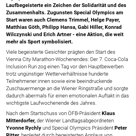
Laufbegeisterte ein Zeichen der Solidarität und des
Zusammenhalts. Zugunsten Special Olympics
am
Start waren auch Clemens Trimmel, Helge Payer,
Matthias Göth, Philipp Hansa, Gabi Hiller, Konrad
Wilczynski
und Erich Artner
- eine Aktion, die weit
mehr als Sport symbolisiert.
Viele begeisterte Gesichter prägten den Start des
Vienna City Marathon-Wochenendes: Der 7. Coca-Cola
Inclusion Run zog einen Tag vor den Hauptbewerben
trotz ungünstiger Wetterverhältnisse hunderte
Teilnehmener:innen sowie eine beeindruckende
Zuschauermenge an die Wiener Ringstraße und sorgte
dadurch abermals für einen emotionalen Auftakt in das
wichtigste Laufwochenende des Jahres.
Nach dem Startschuss von ÖFB-Präsident
Klaus
Mitterdorfer,
der Wiener Landtagsabgeordneten
Yvonne Rychly
und Special Olympics Präsident
Peter
Ritter
, begleitet durch begeisterten Applaus von