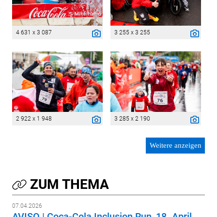
4 631 x 3 087
3 255 x 3 255
2 922 x 1 948
3 285 x 2 190
Weitere anzeigen
ZUM THEMA
07.04.2026
AVISO | Coca-Cola Inclusion Run, 18. April