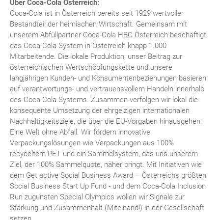
Über Coca-Cola Österreich:
Coca-Cola ist in Österreich bereits seit 1929 wertvoller
Bestandteil der heimischen Wirtschaft. Gemeinsam mit
unserem Abfüllpartner Coca-Cola HBC Österreich beschäftigt
das Coca-Cola System in Österreich knapp 1.000
Mitarbeitende. Die lokale Produktion, unser Beitrag zur
österreichischen Wertschöpfungskette und unsere
langjährigen Kunden- und Konsumentenbeziehungen basieren
auf verantwortungs- und vertrauensvollem Handeln innerhalb
des Coca-Cola Systems. Zusammen verfolgen wir lokal die
konsequente Umsetzung der ehrgeizigen internationalen
Nachhaltigkeitsziele, die über die EU-Vorgaben hinausgehen:
Eine Welt ohne Abfall. Wir fördern innovative
Verpackungslösungen wie Verpackungen aus 100%
recyceltem PET und ein Sammelsystem, das uns unserem
Ziel, der 100% Sammelquote, näher bringt. Mit Initiativen wie
dem Get active Social Business Award – Österreichs größten
Social Business Start Up Fund - und dem Coca-Cola Inclusion
Run zugunsten Special Olympics wollen wir Signale zur
Stärkung und Zusammenhalt (Miteinand!) in der Gesellschaft
setzen.