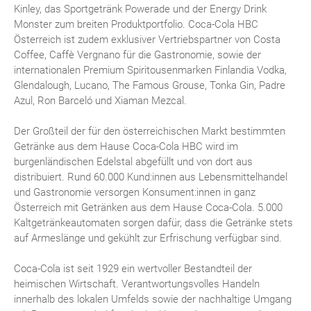
Kinley, das Sportgetränk Powerade und der Energy Drink
Monster zum breiten Produktportfolio. Coca-Cola HBC
Österreich ist zudem exklusiver Vertriebspartner von Costa
Coffee, Caffè Vergnano für die Gastronomie, sowie der
internationalen Premium Spiritousenmarken Finlandia Vodka,
Glendalough, Lucano, The Famous Grouse, Tonka Gin, Padre
Azul, Ron Barceló und Xiaman Mezcal.
Der Großteil der für den österreichischen Markt bestimmten
Getränke aus dem Hause Coca-Cola HBC wird im
burgenländischen Edelstal abgefüllt und von dort aus
distribuiert. Rund 60.000 Kund:innen aus Lebensmittelhandel
und Gastronomie versorgen Konsument:innen in ganz
Österreich mit Getränken aus dem Hause Coca-Cola. 5.000
Kaltgetränkeautomaten sorgen dafür, dass die Getränke stets
auf Armeslänge und gekühlt zur Erfrischung verfügbar sind.
Coca-Cola ist seit 1929 ein wertvoller Bestandteil der
heimischen Wirtschaft. Verantwortungsvolles Handeln
innerhalb des lokalen Umfelds sowie der nachhaltige Umgang