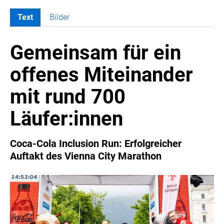
Text
Bilder
MELDUNGEN
Gemeinsam für ein
COCA-COLA
Coca-Cola CUP
offenes Miteinander
COCA-COLA HBC ÖSTERREICH
mit rund 700
RÖMERQUELLE
ÖSTERREICHISCHE SPORTHILFE
Läufer:innen
KESCH
BARFLY'S CLUB
Coca-Cola Inclusion Run: Erfolgreicher
Auftakt des Vienna City Marathon
SPORTS MEDIA AUSTRIA
CULINARIUS
RECYCLEMICH-INITIATIVE
VIER HOCH VIER
ALFIES