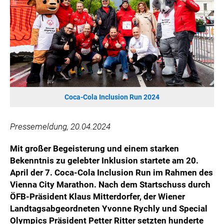
HANNERSBERG
WILHELM-EXNER-MEDAILLEN STIFTUNG
ADMIRAL SPORTWETTEN
EWP RECYCLING PFAND ÖSTERREICH
ANNEMARIE CHARITY
IMPERIAL MARKETS
TRÄGERVEREIN EINWEGPFAND
Coca-Cola Inclusion Run 2024
SPECIAL OLYMPICS ÖSTERREICH
Pressemeldung, 20.04.2024
MEDIA
Mit großer Begeisterung und einem starken
LOGOS
Bekenntnis zu gelebter Inklusion startete am 20.
COCA COLA
April der 7. Coca-Cola Inclusion Run im Rahmen des
Vienna City Marathon. Nach dem Startschuss durch
PRESSEKONTAKT
ÖFB-Präsident Klaus Mitterdorfer, der Wiener
Landtagsabgeordneten Yvonne Rychly und Special
Olympics Präsident Petter Ritter setzten hunderte