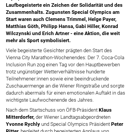
Laufbegeisterte ein Zeichen der Solidarität und des
Zusammenhalts. Zugunsten Special Olympics
am
Start waren auch Clemens Trimmel, Helge Payer,
Matthias Göth, Philipp Hansa, Gabi Hiller, Konrad
Wilczynski
und Erich Artner
- eine Aktion, die weit
mehr als Sport symbolisiert.
Viele begeisterte Gesichter prägten den Start des
Vienna City Marathon-Wochenendes: Der 7. Coca-Cola
Inclusion Run zog einen Tag vor den Hauptbewerben
trotz ungünstiger Wetterverhältnisse hunderte
Teilnehmener:innen sowie eine beeindruckende
Zuschauermenge an die Wiener Ringstraße und sorgte
dadurch abermals für einen emotionalen Auftakt in das
wichtigste Laufwochenende des Jahres.
Nach dem Startschuss von ÖFB-Präsident
Klaus
Mitterdorfer,
der Wiener Landtagsabgeordneten
Yvonne Rychly
und Special Olympics Präsident
Peter
Ritter
, begleitet durch begeisterten Applaus von