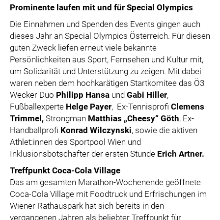
Prominente laufen mit und für Special Olympics
Die Einnahmen und Spenden des Events gingen auch
dieses Jahr an Special Olympics Österreich. Für diesen
guten Zweck liefen erneut viele bekannte
Persönlichkeiten aus Sport, Fernsehen und Kultur mit,
um Solidarität und Unterstützung zu zeigen. Mit dabei
waren neben dem hochkarätigen Startkomitee das Ö3
Wecker Duo
Philipp Hansa
und
Gabi Hiller
,
Fußballexperte
Helge Payer
, Ex-Tennisprofi
Clemens
Trimmel,
Strongman
Matthias „Cheesy“ Göth
, Ex-
Handballprofi
Konrad Wilczynski
, sowie die aktiven
Athlet:innen des Sportpool Wien und
Inklusionsbotschafter der ersten Stunde
Erich Artner.
Treffpunkt Coca-Cola Village
Das am gesamten Marathon-Wochenende geöffnete
Coca-Cola Village mit Foodtruck und Erfrischungen im
Wiener Rathauspark hat sich bereits in den
vergangenen Jahren als beliebter Treffpunkt für