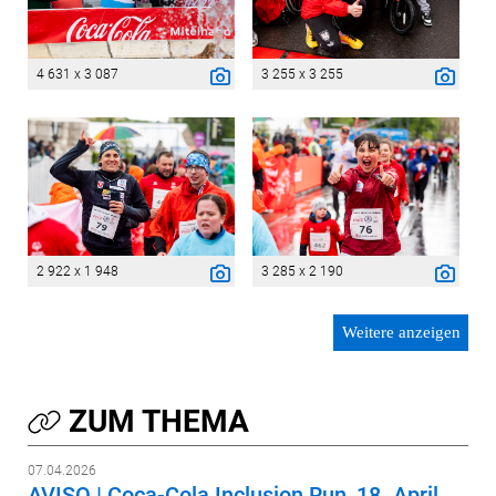
4 631 x 3 087
3 255 x 3 255
2 922 x 1 948
3 285 x 2 190
Weitere anzeigen
ZUM THEMA
07.04.2026
AVISO | Coca-Cola Inclusion Run, 18. April