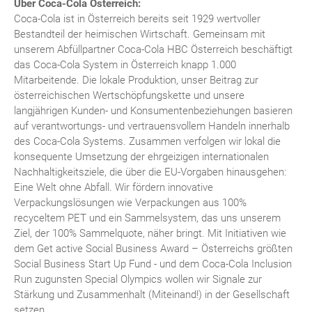
Über Coca-Cola Österreich:
Coca-Cola ist in Österreich bereits seit 1929 wertvoller
Bestandteil der heimischen Wirtschaft. Gemeinsam mit
unserem Abfüllpartner Coca-Cola HBC Österreich beschäftigt
das Coca-Cola System in Österreich knapp 1.000
Mitarbeitende. Die lokale Produktion, unser Beitrag zur
österreichischen Wertschöpfungskette und unsere
langjährigen Kunden- und Konsumentenbeziehungen basieren
auf verantwortungs- und vertrauensvollem Handeln innerhalb
des Coca-Cola Systems. Zusammen verfolgen wir lokal die
konsequente Umsetzung der ehrgeizigen internationalen
Nachhaltigkeitsziele, die über die EU-Vorgaben hinausgehen:
Eine Welt ohne Abfall. Wir fördern innovative
Verpackungslösungen wie Verpackungen aus 100%
recyceltem PET und ein Sammelsystem, das uns unserem
Ziel, der 100% Sammelquote, näher bringt. Mit Initiativen wie
dem Get active Social Business Award – Österreichs größten
Social Business Start Up Fund - und dem Coca-Cola Inclusion
Run zugunsten Special Olympics wollen wir Signale zur
Stärkung und Zusammenhalt (Miteinand!) in der Gesellschaft
setzen.