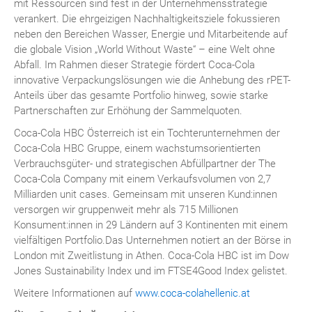
mit Ressourcen sind fest in der Unternehmensstrategie
verankert. Die ehrgeizigen Nachhaltigkeitsziele fokussieren
neben den Bereichen Wasser, Energie und Mitarbeitende auf
die globale Vision „World Without Waste“ – eine Welt ohne
Abfall. Im Rahmen dieser Strategie fördert Coca-Cola
innovative Verpackungslösungen wie die Anhebung des rPET-
Anteils über das gesamte Portfolio hinweg, sowie starke
Partnerschaften zur Erhöhung der Sammelquoten.
Coca-Cola HBC Österreich ist ein Tochterunternehmen der
Coca-Cola HBC Gruppe, einem wachstumsorientierten
Verbrauchsgüter- und strategischen Abfüllpartner der The
Coca-Cola Company mit einem Verkaufsvolumen von 2,7
Milliarden unit cases. Gemeinsam mit unseren Kund:innen
versorgen wir gruppenweit mehr als 715 Millionen
Konsument:innen in 29 Ländern auf 3 Kontinenten mit einem
vielfältigen Portfolio.Das Unternehmen notiert an der Börse in
London mit Zweitlistung in Athen. Coca-Cola HBC ist im Dow
Jones Sustainability Index und im FTSE4Good Index gelistet.
Weitere Informationen auf
www.coca-colahellenic.at